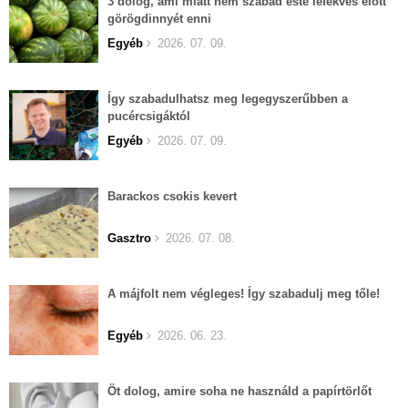
3 dolog, ami miatt nem szabad este lefekvés előtt
görögdinnyét enni
Egyéb
2026. 07. 09.
Így szabadulhatsz meg legegyszerűbben a
pucércsigáktól
Egyéb
2026. 07. 09.
Barackos csokis kevert
Gasztro
2026. 07. 08.
A májfolt nem végleges! Így szabadulj meg tőle!
Egyéb
2026. 06. 23.
Öt dolog, amire soha ne használd a papírtörlőt