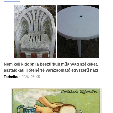
Nem kell kidobni a beszürkült műanyag székeket,
asztalokat! Hófehérré varázsolható egyszerű házi
módszerekkel!
Technika
2026. 03. 05.