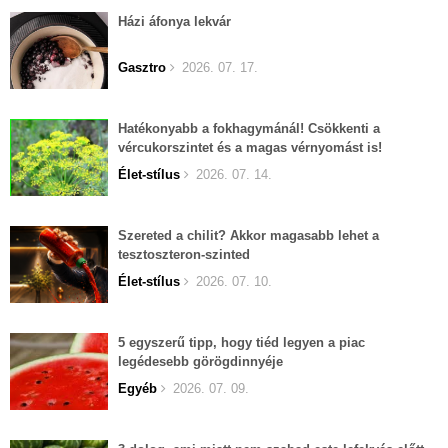
Házi áfonya lekvár
Gasztro
2026. 07. 17.
Hatékonyabb a fokhagymánál! Csökkenti a
vércukorszintet és a magas vérnyomást is!
Élet-stílus
2026. 07. 14.
Szereted a chilit? Akkor magasabb lehet a
tesztoszteron-szinted
Élet-stílus
2026. 07. 10.
5 egyszerű tipp, hogy tiéd legyen a piac
legédesebb görögdinnyéje
Egyéb
2026. 07. 09.