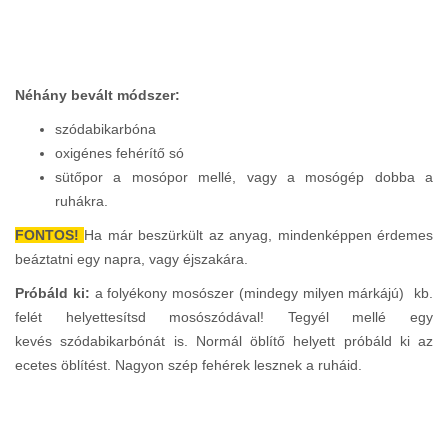
Néhány bevált módszer:
szódabikarbóna
oxigénes fehérítő só
sütőpor a mosópor mellé, vagy a mosógép dobba a
ruhákra.
FONTOS!
Ha már beszürkült az anyag, mindenképpen érdemes
beáztatni egy napra, vagy éjszakára.
Próbáld ki:
a folyékony mosószer (mindegy milyen márkájú) kb.
felét helyettesítsd mosószódával! Tegyél mellé egy
kevés szódabikarbónát is. Normál öblítő helyett próbáld ki az
ecetes öblítést. Nagyon szép fehérek lesznek a ruháid.