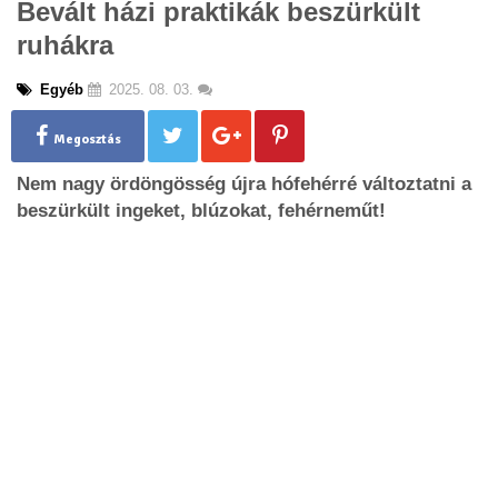
Bevált házi praktikák beszürkült
g
ruhákra
l
e
n
Egyéb
2025. 08. 03.
a
v
Megosztás
i
g
Nem nagy ördöngösség újra hófehérré változtatni a
a
beszürkült ingeket, blúzokat, fehérneműt!
t
i
o
n