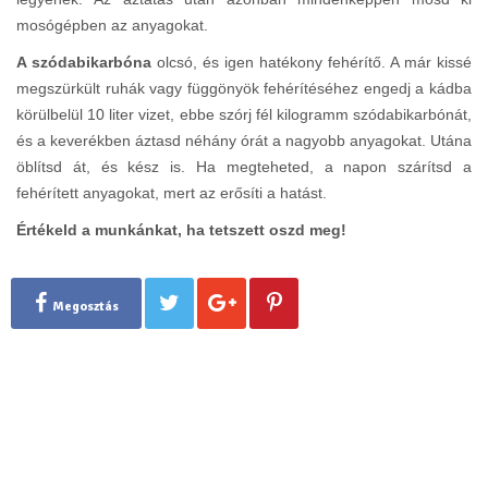
mosógépben az anyagokat.
A szódabikarbóna
olcsó, és igen hatékony fehérítő. A már kissé
megszürkült ruhák vagy függönyök fehérítéséhez engedj a kádba
körülbelül 10 liter vizet, ebbe szórj fél kilogramm szódabikarbónát,
és a keverékben áztasd néhány órát a nagyobb anyagokat. Utána
öblítsd át, és kész is. Ha megteheted, a napon szárítsd a
fehérített anyagokat, mert az erősíti a hatást.
Értékeld a munkánkat, ha tetszett oszd meg!
Megosztás