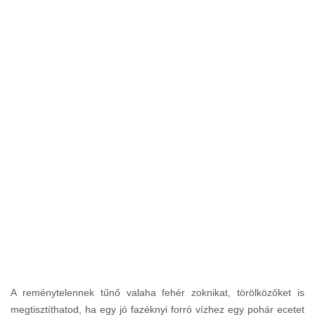
A reménytelennek tűnő valaha fehér zoknikat, törölközőket is
megtisztíthatod, ha egy jó fazéknyi forró vízhez egy pohár ecetet