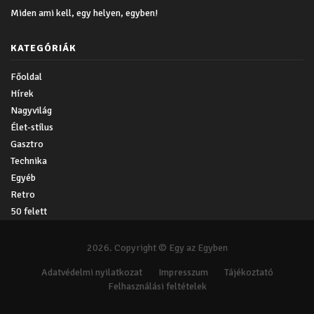
Miden ami kell, egy helyen, egyben!
KATEGÓRIÁK
Főoldal
Hírek
Nagyvilág
Élet-stílus
Gasztro
Technika
Egyéb
Retro
50 felett
2026. Copyright © Egy az Egyben
Adatvédelmi nyilatkozat
Impresszum
Tájékoztató
Felhasználási feltételek