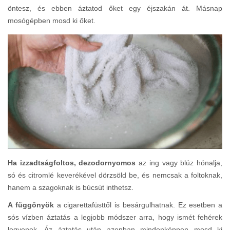
öntesz, és ebben áztatod őket egy éjszakán át. Másnap
mosógépben mosd ki őket.
Ha izzadtságfoltos, dezodornyomos
az ing vagy blúz hónalja,
só és citromlé keverékével dörzsöld be, és nemcsak a foltoknak,
hanem a szagoknak is búcsút inthetsz.
A függönyök
a cigarettafüsttől is besárgulhatnak. Ez esetben a
sós vízben áztatás a legjobb módszer arra, hogy ismét fehérek
legyenek. Áz áztatás után azonban mindenképpen mosd ki