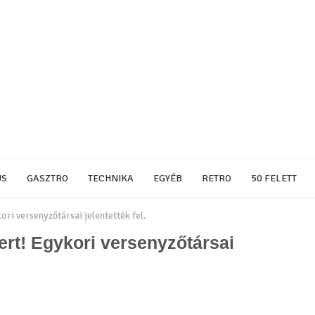
US
GASZTRO
TECHNIKA
EGYÉB
RETRO
50 FELETT
ori versenyzőtársai jelentették fel.
ert! Egykori versenyzőtársai