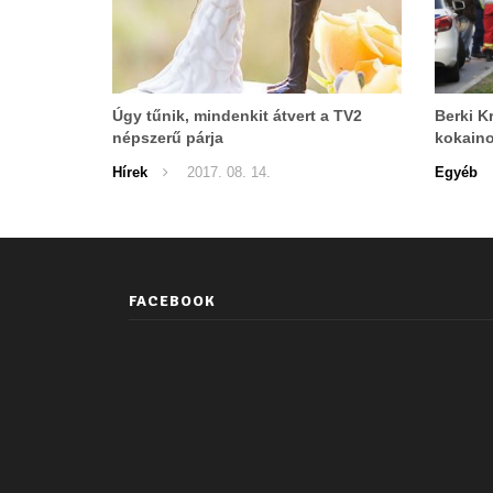
Úgy tűnik, mindenkit átvert a TV2
Berki K
népszerű párja
kokaino
Hírek
2017. 08. 14.
Egyéb
FACEBOOK