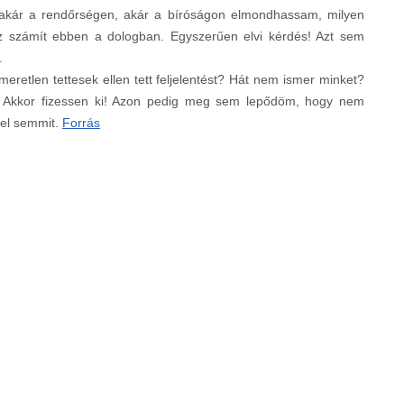
gy akár a rendőrségen, akár a bíróságon elmondhassam, milyen
 számít ebben a dologban. Egyszerűen elvi kérdés! Azt sem
.
ismeretlen tettesek ellen tett feljelentést? Hát nem ismer minket?
a. Akkor fizessen ki! Azon pedig meg sem lepődöm, hogy nem
 el semmit.
Forrás