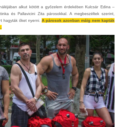
fináléjában alkut kötött a győzelem érdekében Kulcsár Edina –
inka és Pallavicini Zita párosokkal. A megbeszéltek szerint,
ért hagyták őket nyerni.
A párosok azonban máig nem kapták
.