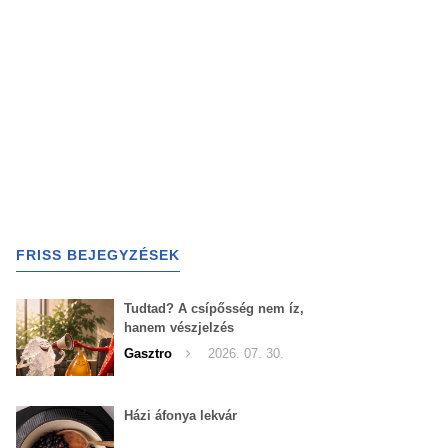
FRISS BEJEGYZÉSEK
Tudtad? A csípősség nem íz,
hanem vészjelzés
Gasztro
2026. 07. 30.
Házi áfonya lekvár