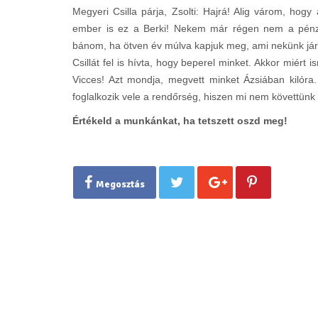
Megyeri Csilla párja, Zsolti: Hajrá! Alig várom, ho
ember is ez a Berki! Nekem már régen nem a pénz
bánom, ha ötven év múlva kapjuk meg, ami nekünk jár
Csillát fel is hívta, hogy beperel minket. Akkor miért 
Vicces! Azt mondja, megvett minket Ázsiában kilór
foglalkozik vele a rendőrség, hiszen mi nem követtünk
Értékeld a munkánkat, ha tetszett oszd meg!
Megosztás