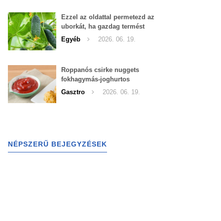
Ezzel az oldattal permetezd az
uborkát, ha gazdag termést
szeretnél begyűjteni
Egyéb
2026. 06. 19.
Roppanós csirke nuggets
fokhagymás-joghurtos
szósszal
Gasztro
2026. 06. 19.
NÉPSZERŰ BEJEGYZÉSEK