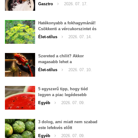
Gasztro
2026. 07. 17.
Hatékonyabb a fokhagymánál!
Csökkenti a vércukorszintet és
a magas vérnyomást is!
Élet-stílus
2026. 07. 14.
Szereted a chilit? Akkor
magasabb lehet a
tesztoszteron-szinted
Élet-stílus
2026. 07. 10.
5 egyszerű tipp, hogy tiéd
legyen a piac legédesebb
görögdinnyéje
Egyéb
2026. 07. 09.
3 dolog, ami miatt nem szabad
este lefekvés előtt
görögdinnyét enni
Egyéb
2026. 07. 09.