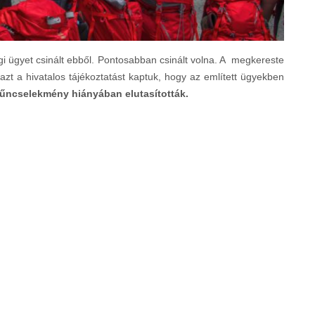
i ügyet csinált ebből. Pontosabban csinált volna. A megkereste
zt a hivatalos tájékoztatást kaptuk, hogy az említett ügyekben
t bűncselekmény hiányában elutasították.