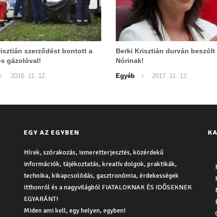
risztián szerződést bontott a
Berki Krisztián durván beszól
s gázolóval!
Nórinak!
2016. 11. 12.
Egyéb
2017. 11. 12.
EGY AZ EGYBEN
KA
Hírek, szórakozás, ismeretterjesztés, közérdekű
információk, tájékoztatás, kreatív dolgok, praktikák,
technika, kikapcsolódás, gasztronómia, érdekességek
itthonról és a nagyvilágból FIATALOKNAK ÉS IDŐSEKNEK
EGYARÁNT!
Miden ami kell, egy helyen, egyben!