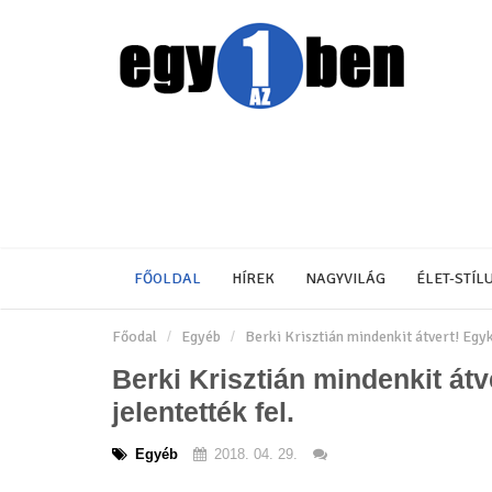
FŐOLDAL
HÍREK
NAGYVILÁG
ÉLET-STÍL
Főodal
Egyéb
Berki Krisztián mindenkit átvert! Egyk
Berki Krisztián mindenkit átv
jelentették fel.
Egyéb
2018. 04. 29.