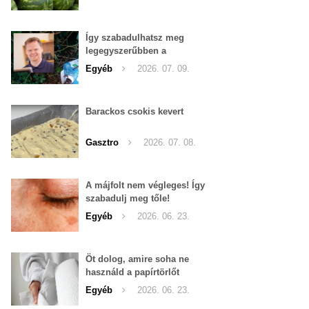
Így szabadulhatsz meg
legegyszerűbben a
pucércsigáktól
Egyéb
2026. 07. 09.
Barackos csokis kevert
Gasztro
2026. 07. 08.
A májfolt nem végleges! Így
szabadulj meg tőle!
Egyéb
2026. 06. 23.
Öt dolog, amire soha ne
használd a papírtörlőt
Egyéb
2026. 06. 23.