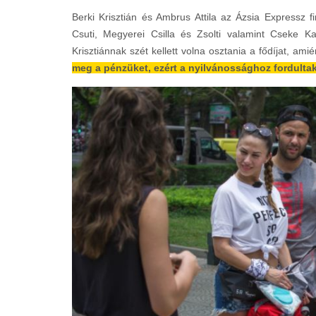
Berki Krisztián és Ambrus Attila az Ázsia Expressz 
Csuti, Megyerei Csilla és Zsolti valamint Cseke Kat
Krisztiánnak szét kellett volna osztania a fődíjat, ami
meg a pénzüket, ezért a nyilvánossághoz fordultak