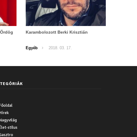
t Ördög
Karambolozott Berki Krisztián
Egyéb
2018. 03. 17.
TEGÓRIÁK
Főoldal
Hírek
Nagyvilág
Élet-stílus
Gasztro