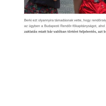
Berki ezt olyannyira támadásnak vette, hogy rendőrség
az ügyben a Budapesti Rendőr-főkapitányságot, ahol a
zaklatás miatt bár valóban történt feljelentés, az