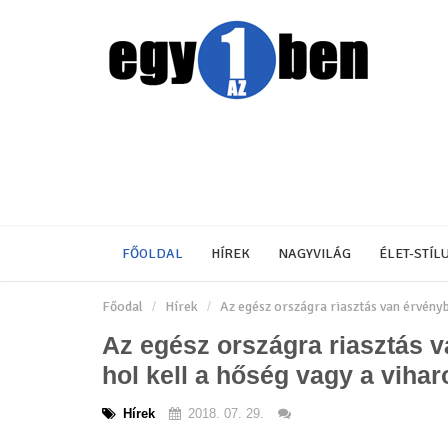
FŐOLDAL
HÍREK
NAGYVILÁG
ÉLET-STÍL
Főodal
Hírek
Az egész országra riasztás van érvényb
Az egész országra riasztás 
hol kell a hőség vagy a vihar
Hírek
2018. 07. 29.