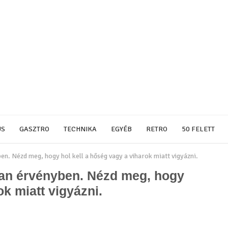
US
GASZTRO
TECHNIKA
EGYÉB
RETRO
50 FELETT
en. Nézd meg, hogy hol kell a hőség vagy a viharok miatt vigyázni.
van érvényben. Nézd meg, hogy
ok miatt vigyázni.