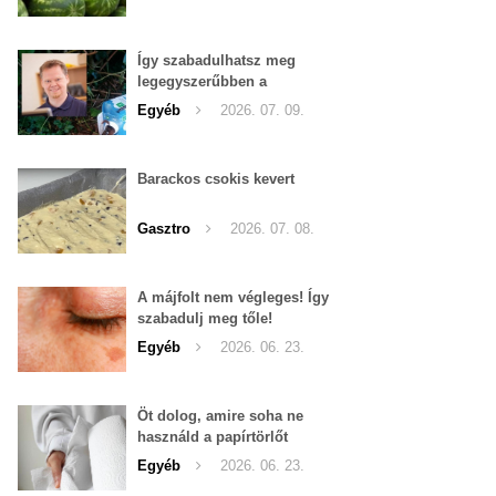
Így szabadulhatsz meg
legegyszerűbben a
pucércsigáktól
Egyéb
2026. 07. 09.
Barackos csokis kevert
Gasztro
2026. 07. 08.
A májfolt nem végleges! Így
szabadulj meg tőle!
Egyéb
2026. 06. 23.
Öt dolog, amire soha ne
használd a papírtörlőt
Egyéb
2026. 06. 23.