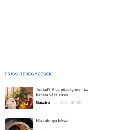
FRISS BEJEGYZÉSEK
Tudtad? A csípősség nem íz,
hanem vészjelzés
Gasztro
2026. 07. 30.
Házi áfonya lekvár