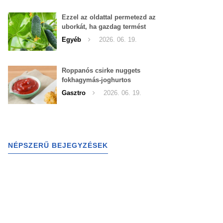
Ezzel az oldattal permetezd az
uborkát, ha gazdag termést
szeretnél begyűjteni
Egyéb
2026. 06. 19.
Roppanós csirke nuggets
fokhagymás-joghurtos
szósszal
Gasztro
2026. 06. 19.
NÉPSZERŰ BEJEGYZÉSEK