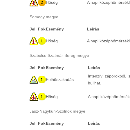
Hőség
A napi középhőmérséklet
Somogy megye
Jel
Fok
Esemény
Leírás
Hőség
A napi középhőmérséklet
Szabolcs-Szatmár-Bereg megye
Jel
Fok
Esemény
Leírás
Intenzív záporokból,
Felhőszakadás
hullhat.
Hőség
A napi középhőmérsékle
Jász-Nagykun-Szolnok megye
Jel
Fok
Esemény
Leírás