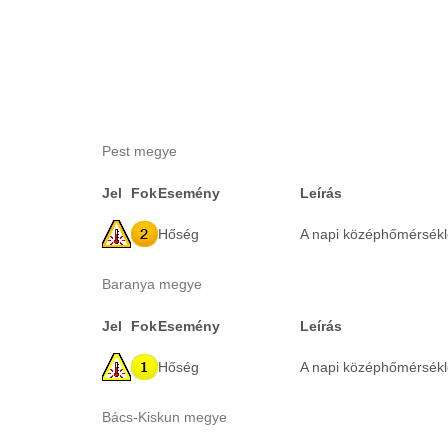
Pest megye
Jel
Fok
Esemény
Leírás
Hőség
A napi középhőmérséklet
Baranya megye
Jel
Fok
Esemény
Leírás
Hőség
A napi középhőmérséklet
Bács-Kiskun megye