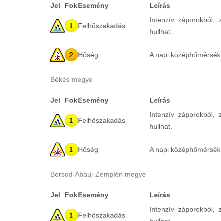
Jel
Fok
Esemény
Leírás
Intenzív záporokból,
Felhőszakadás
hullhat.
Hőség
A napi középhőmérsékle
Békés megye
Jel
Fok
Esemény
Leírás
Intenzív záporokból,
Felhőszakadás
hullhat.
Hőség
A napi középhőmérsékle
Borsod-Abaúj-Zemplén megye
Jel
Fok
Esemény
Leírás
Intenzív záporokból,
Felhőszakadás