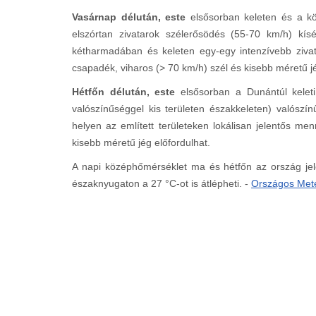
Vasárnap délután, este
elsősorban keleten és a kö
elszórtan zivatarok szélerősödés (55-70 km/h) kís
kétharmadában és keleten egy-egy intenzívebb zivat
csapadék, viharos (> 70 km/h) szél és kisebb méretű j
Hétfőn délután, este
elsősorban a Dunántúl keleti, 
valószínűséggel kis területen északkeleten) valószí
helyen az említett területeken lokálisan jelentős m
kisebb méretű jég előfordulhat.
A napi középhőmérséklet ma és hétfőn az ország jel
északnyugaton a 27 °C-ot is átlépheti. -
Országos Mete