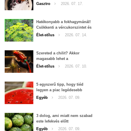
Gasztro
2026. 07. 17.
Hatékonyabb a fokhagymánál!
Csökkenti a vércukorszintet és
a magas vérnyomást is!
Élet-stílus
2026. 07. 14.
Szereted a chilit? Akkor
magasabb lehet a
tesztoszteron-szinted
Élet-stílus
2026. 07. 10.
5 egyszerű tipp, hogy tiéd
legyen a piac legédesebb
görögdinnyéje
Egyéb
2026. 07. 09.
3 dolog, ami miatt nem szabad
este lefekvés előtt
görögdinnyét enni
Egyéb
2026. 07. 09.