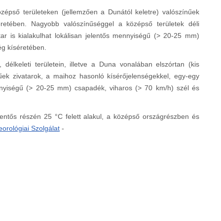
zépső területeken (jellemzően a Dunától keletre) valószínűek
éretében. Nagyobb valószínűséggel a középső területek déli
ar is kialakulhat lokálisan jelentős mennyiségű (> 20-25 mm)
ég kíséretében.
délkeleti területein, illetve a Duna vonalában elszórtan (kis
nűek zivatarok, a maihoz hasonló kísérőjelenségekkel, egy-egy
ennyiségű (> 20-25 mm) csapadék, viharos (> 70 km/h) szél és
entős részén 25 °C felett alakul, a középső országrészben és
orológiai Szolgálat
-