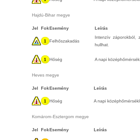
Hajdú-Bihar megye
Jel
Fok
Esemény
Leírás
Intenzív záporokból,
Felhőszakadás
hullhat.
Hőség
A napi középhőmérsékle
Heves megye
Jel
Fok
Esemény
Leírás
Hőség
A napi középhőmérséklet
Komárom-Esztergom megye
Jel
Fok
Esemény
Leírás