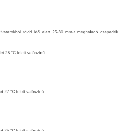
 zivatarokból rövid idő alatt 25-30 mm-t meghaladó csapadék
t 25 °C felett valószínű.
 27 °C felett valószínű.
 25 °C felett valószínű.