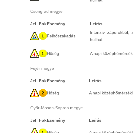
hullhat.
Csongrád megye
Jel
Fok
Esemény
Leírás
Intenzív záporokból,
Felhőszakadás
hullhat.
Hőség
A napi középhőmérsékle
Fejér megye
Jel
Fok
Esemény
Leírás
Hőség
A napi középhőmérséklet
Győr-Moson-Sopron megye
Jel
Fok
Esemény
Leírás
Hőség
A napi középhőmérséklet