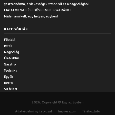
gasztronómia, érdekességek itthonról és a nagyvilágból
FIATALOKNAK ÉS IDŐSEKNEK EGYARÁNT!
Miden ami kell, egy helyen, egyben!
KATEGÓRIÁK
Főoldal
Hírek
Nagyvilág
Élet-stílus
Gasztro
Technika
Egyéb
Retro
50 felett
2026. Copyright © Egy az Egyben
Adatvédelmi nyilatkozat
Impresszum
Tájékoztató