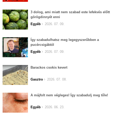
3 dolog, ami miatt nem szabad este lefekvés előtt
görögdinnyét enni
Egyéb
2026. 07. 09.
Így szabadulhatsz meg legegyszerűbben a
pucércsigáktól
Egyéb
2026. 07. 09.
Barackos csokis kevert
Gasztro
2026. 07. 08.
A májfolt nem végleges! Így szabadulj meg tőle!
Egyéb
2026. 06. 23.