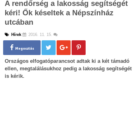
A rendőrség a lakosság segítségét
g
kéri! Ők késeltek a Népszínház
l
e
utcában
n
a
Hírek
2016. 11. 15.
v
i
g
Megosztás
a
Országos elfogatóparancsot adtak ki a két támadó
t
i
ellen, megtalálásukhoz pedig a lakosság segítségét
o
is kérik.
n