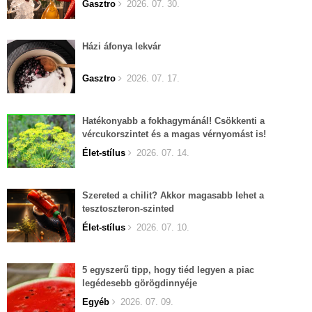
Gasztro
2026. 07. 30.
Házi áfonya lekvár
Gasztro
2026. 07. 17.
Hatékonyabb a fokhagymánál! Csökkenti a
vércukorszintet és a magas vérnyomást is!
Élet-stílus
2026. 07. 14.
Szereted a chilit? Akkor magasabb lehet a
tesztoszteron-szinted
Élet-stílus
2026. 07. 10.
5 egyszerű tipp, hogy tiéd legyen a piac
legédesebb görögdinnyéje
Egyéb
2026. 07. 09.