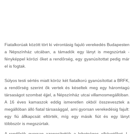
Fiatalkorúak között tört ki vérontásig fajuló verekedés Budapesten
a Népszínház utcában, a támadók egy lányt is megszúrtak -
fényképpel körözi őket a rendőrség, egy gyanúsítottat pedig már
el is fogtak.
Súlyos testi sértés miatt köröz két fiatalkorú gyanúsítottat a BRFK,
a rendőrség szerint ők vertek és késeltek meg egy háromtagú
társaságot szombat éjjel, a Népszínház utcai villamosmegállóban.
A 16 éves kamaszok eddig ismeretlen okból összevesztek a
megállóban álló fiatal társasággal, ami gyorsan verekedésig fajult:
egy fiú állkapcsát eltörték, míg egy másik fiút és egy lányt
többször is megszúrtak.
A rendőrök gyorsan azonosították a lehetséges elkövetőket, L.