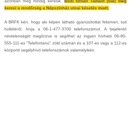
azonban még mindig keresik.
Bódi István Tamást (bal) még
keresi a rendőrség a Népszínház utcai késelés miatt.
A BRFK kéri, hogy aki képen látható gyanúsítottat felismeri, tud
hollétéről, hívja a 06-1-477-3700 telefonszámot. A bejelentő
névtelenségét megőrizve is segíthet az ingyen hívható 06-80-
555-111-es "Telefontanú" zöld számán és a 107-es vagy a 112-es
központi segélyhívó telefonszámok valamelyikén.