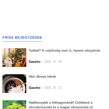
FRISS BEJEGYZÉSEK
Tudtad? A csípősség nem íz, hanem vészjelzés
Gasztro
2026. 07. 30.
Házi áfonya lekvár
Gasztro
2026. 07. 17.
Hatékonyabb a fokhagymánál! Csökkenti a
vércukorszintet és a magas vérnyomást is!