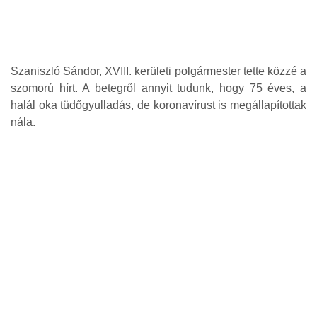
Szaniszló Sándor, XVIII. kerületi polgármester tette közzé a
szomorú hírt. A betegről annyit tudunk, hogy 75 éves, a
halál oka tüdőgyulladás, de koronavírust is megállapítottak
nála.