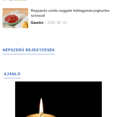
Roppanós csirke nuggets fokhagymás-joghurtos
szósszal
Gasztro
2026. 06. 19.
NÉPSZERŰ BEJEGYZÉSEK
AJÁNLÓ