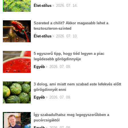
Élet-stílus
2026. 07. 14.
Szereted a chilit? Akkor magasabb lehet a
tesztoszteron-szinted
Élet-stílus
2026. 07. 10.
5 egyszerű tipp, hogy tiéd legyen a piac
legédesebb görögdinnyéje
Egyéb
2026. 07. 09.
3 dolog, ami miatt nem szabad este lefekvés előtt
görögdinnyét enni
Egyéb
2026. 07. 09.
Így szabadulhatsz meg legegyszerűbben a
pucércsigáktól
Egyéb
2026. 07. 09.