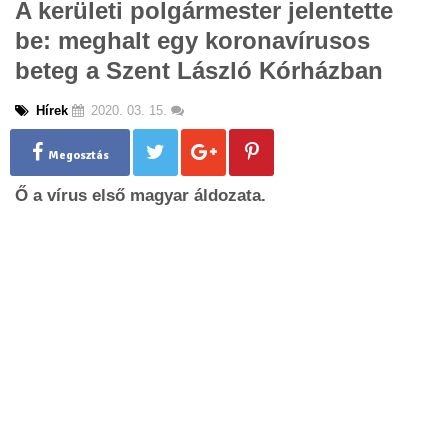
A kerületi polgármester jelentette
g
be: meghalt egy koronavírusos
l
e
beteg a Szent László Kórházban
n
a
Hírek
2020. 03. 15.
v
i
g
Megosztás
a
Ő a vírus első magyar áldozata.
t
i
o
n