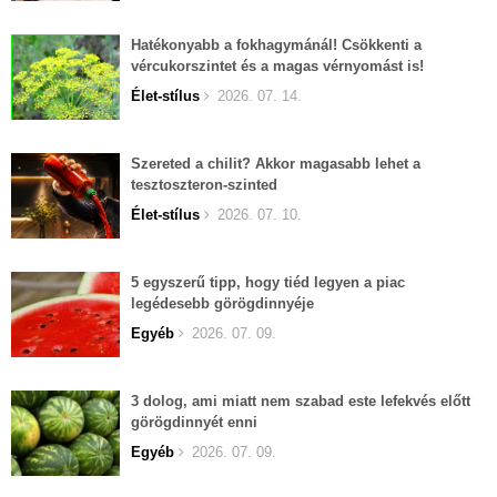
Hatékonyabb a fokhagymánál! Csökkenti a
vércukorszintet és a magas vérnyomást is!
Élet-stílus
2026. 07. 14.
Szereted a chilit? Akkor magasabb lehet a
tesztoszteron-szinted
Élet-stílus
2026. 07. 10.
5 egyszerű tipp, hogy tiéd legyen a piac
legédesebb görögdinnyéje
Egyéb
2026. 07. 09.
3 dolog, ami miatt nem szabad este lefekvés előtt
görögdinnyét enni
Egyéb
2026. 07. 09.