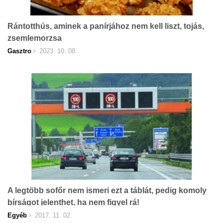
Rántotthús, aminek a panírjához nem kell liszt, tojás,
zsemlemorzsa
Gasztro
2023. 10. 08.
A legtöbb sofőr nem ismeri ezt a táblát, pedig komoly
bírságot jelenthet, ha nem figyel rá!
Egyéb
2017. 11. 02.