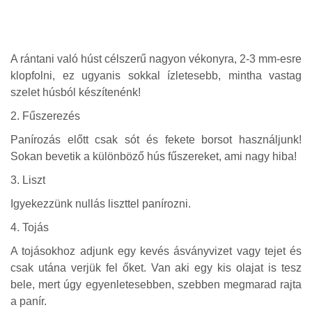
A rántani való húst célszerű nagyon vékonyra, 2-3 mm-esre
klopfolni, ez ugyanis sokkal ízletesebb, mintha vastag
szelet húsból készítenénk!
2. Fűszerezés
Panírozás előtt csak sót és fekete borsot használjunk!
Sokan bevetik a különböző hús fűszereket, ami nagy hiba!
3. Liszt
Igyekezzünk nullás liszttel panírozni.
4. Tojás
A tojásokhoz adjunk egy kevés ásványvizet vagy tejet és
csak utána verjük fel őket. Van aki egy kis olajat is tesz
bele, mert úgy egyenletesebben, szebben megmarad rajta
a panír.