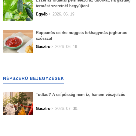
Ezzel az oldattal permetezd az uborkát, ha gazdag
termést szeretnél begyűjteni
Egyéb
2026. 06. 19.
Roppanós csirke nuggets fokhagymás-joghurtos
szósszal
Gasztro
2026. 06. 19.
NÉPSZERŰ BEJEGYZÉSEK
Tudtad? A csípősség nem íz, hanem vészjelzés
Gasztro
2026. 07. 30.