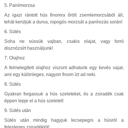
5. Panírmorzsa
Az igazi rántott hús finomra őrölt zsemlemorzsából áll,
tehát kerüljük a durva, ropogós morzsát a panírozás során!
6. Sütés
Soha ne süssük vajban, csakis olajat, vagy forró
disznózsírt használjunk!
7. Olajhoz
A felmelegített olajhoz viszont adhatunk egy kevés vajat,
ami egy különleges, nagyon finom ízt ad neki.
8. Sütés
Gyakran forgassuk a hús szeleteket, és a zsiradék csak
éppen lepje el a hús szeletet!
9. Sütés után
Sütés után mindig hagyjuk lecsepegni a húsról a
felesleges zsiradéktól!