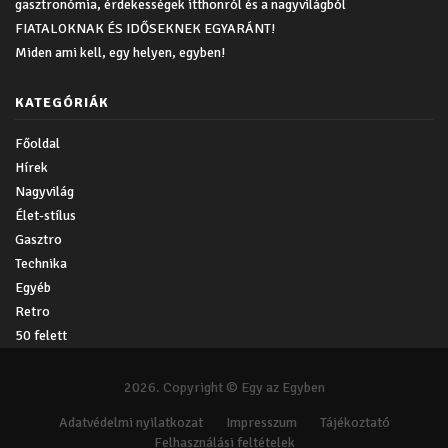
gasztronómia, érdekességek itthonról és a nagyvilágból
FIATALOKNAK ÉS IDŐSEKNEK EGYARÁNT!
Miden ami kell, egy helyen, egyben!
KATEGÓRIÁK
Főoldal
Hírek
Nagyvilág
Élet-stílus
Gasztro
Technika
Egyéb
Retro
50 felett
2026. Copyright © Egy az Egyben
Adatvédelmi nyilatkozat
Impresszum
Tájékoztató
Felhasználási feltételek