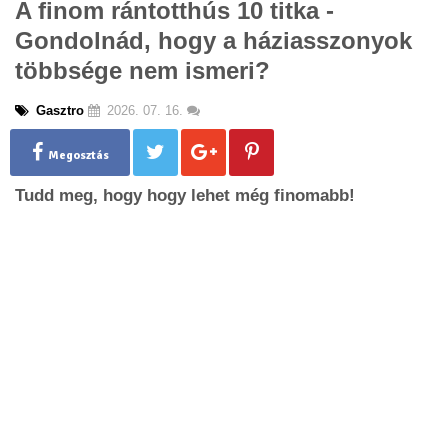
A finom rántotthús 10 titka -
g
Gondolnád, hogy a háziasszonyok
l
e
többsége nem ismeri?
n
a
Gasztro
2026. 07. 16.
v
i
g
Megosztás
a
Tudd meg, hogy hogy lehet még finomabb!
t
i
o
n