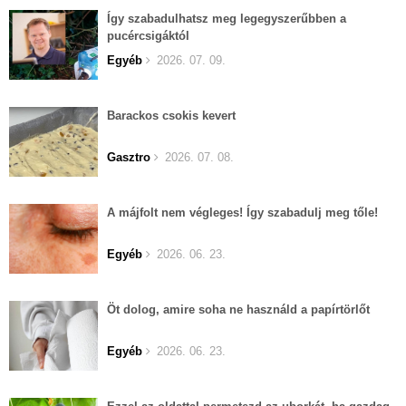
Így szabadulhatsz meg legegyszerűbben a
pucércsigáktól
Egyéb
2026. 07. 09.
Barackos csokis kevert
Gasztro
2026. 07. 08.
A májfolt nem végleges! Így szabadulj meg tőle!
Egyéb
2026. 06. 23.
Öt dolog, amire soha ne használd a papírtörlőt
Egyéb
2026. 06. 23.