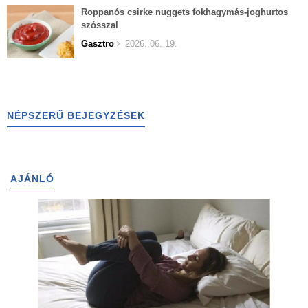
Roppanós csirke nuggets fokhagymás-joghurtos
szósszal
Gasztro
2026. 06. 19.
NÉPSZERŰ BEJEGYZÉSEK
AJÁNLÓ