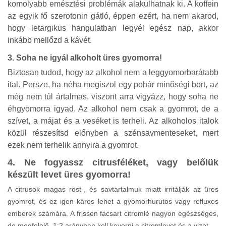
komolyabb emésztési problémák alakulhatnak ki. A koffein
az egyik fő szerotonin gátló, éppen ezért, ha nem akarod,
hogy letargikus hangulatban legyél egész nap, akkor
inkább mellőzd a kávét.
3. Soha ne igyál alkoholt üres gyomorra!
Biztosan tudod, hogy az alkohol nem a leggyomorbarátabb
ital. Persze, ha néha megiszol egy pohár minőségi bort, az
még nem túl ártalmas, viszont arra vigyázz, hogy soha ne
éhgyomorra igyad. Az alkohol nem csak a gyomrot, de a
szívet, a májat és a veséket is terheli. Az alkoholos italok
közül részesítsd előnyben a szénsavmenteseket, mert
ezek nem terhelik annyira a gyomrot.
4. Ne fogyassz citrusféléket, vagy belőlük
készült levet üres gyomorra!
A citrusok magas rost-, és savtartalmuk miatt irritálják az üres
gyomrot, és ez igen káros lehet a gyomorhurutos vagy refluxos
emberek számára. A frissen facsart citromlé nagyon egészséges,
de megfelelő, 1:2 arányban kell keverni a citromlevet és a vizet.