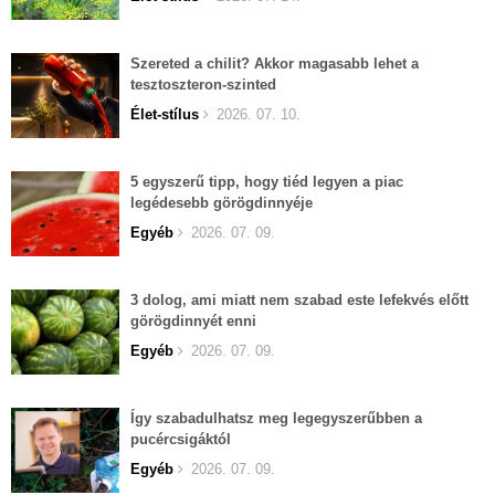
Szereted a chilit? Akkor magasabb lehet a
tesztoszteron-szinted
Élet-stílus
2026. 07. 10.
5 egyszerű tipp, hogy tiéd legyen a piac
legédesebb görögdinnyéje
Egyéb
2026. 07. 09.
3 dolog, ami miatt nem szabad este lefekvés előtt
görögdinnyét enni
Egyéb
2026. 07. 09.
Így szabadulhatsz meg legegyszerűbben a
pucércsigáktól
Egyéb
2026. 07. 09.