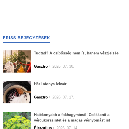
FRISS BEJEGYZÉSEK
Tudtad? A csípősség nem íz, hanem vészjelzés
Gasztro
2026. 07. 30.
Házi áfonya lekvár
Gasztro
2026. 07. 17.
Hatékonyabb a fokhagymánál! Csökkenti a
vércukorszintet és a magas vérnyomást is!
Élet-stílus
2026. 07. 14.