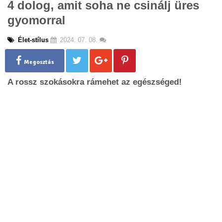
4 dolog, amit soha ne csinálj üres
g
gyomorral
l
e
n
Élet-stílus
2024. 07. 08.
a
v
Megosztás
i
g
A rossz szokásokra rámehet az egészséged!
a
t
i
o
n