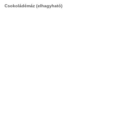
Csokoládémáz (elhagyható)