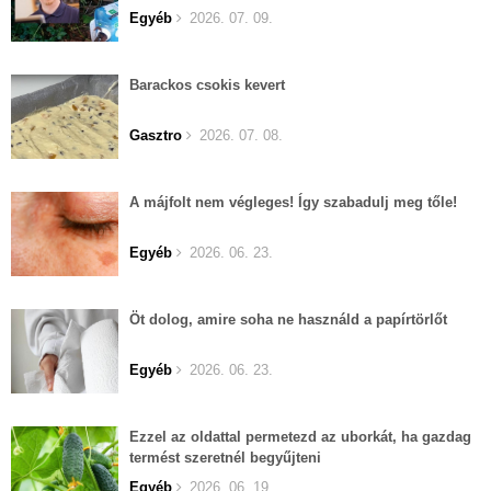
Egyéb
2026. 07. 09.
Barackos csokis kevert
Gasztro
2026. 07. 08.
A májfolt nem végleges! Így szabadulj meg tőle!
Egyéb
2026. 06. 23.
Öt dolog, amire soha ne használd a papírtörlőt
Egyéb
2026. 06. 23.
Ezzel az oldattal permetezd az uborkát, ha gazdag
termést szeretnél begyűjteni
Egyéb
2026. 06. 19.