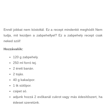
Ennél jobbat nem kóstoltál. Ez a recept mindenkit meghódít Nem
tudja, mit kezdjen a zabpehellyel? Ez a zabpehely recept csak
neked szól!
Hozzávalók:
120 g zabpehely.
250 ml forró tej.
2 érett banán.
2 tojás.
40 g kakaópor.
1 tk sütőpor.
csipet só.
adjunk hozzá 2 evőkanál cukrot vagy más édesítőszert, ha
édeset szeretünk.