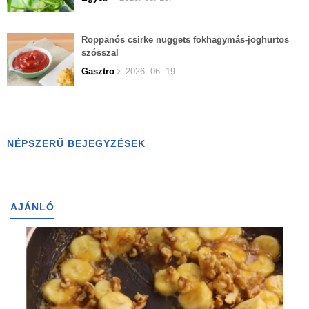
Roppanós csirke nuggets fokhagymás-joghurtos
szósszal
Gasztro
2026. 06. 19.
NÉPSZERŰ BEJEGYZÉSEK
AJÁNLÓ