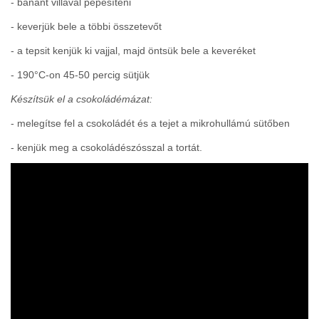
- banánt villával pépesíteni
- keverjük bele a többi összetevőt
- a tepsit kenjük ki vajjal, majd öntsük bele a keveréket
- 190°C-on 45-50 percig sütjük
Készítsük el a csokoládémázat:
- melegítse fel a csokoládét és a tejet a mikrohullámú sütőben
- kenjük meg a csokoládészósszal a tortát.