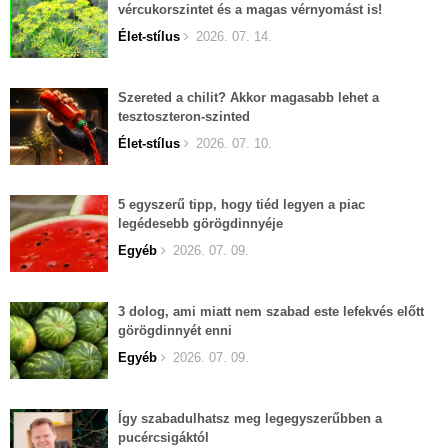
vércukorszintet és a magas vérnyomást is!
Élet-stílus
2026. 07. 14.
Szereted a chilit? Akkor magasabb lehet a
tesztoszteron-szinted
Élet-stílus
2026. 07. 10.
5 egyszerű tipp, hogy tiéd legyen a piac
legédesebb görögdinnyéje
Egyéb
2026. 07. 09.
3 dolog, ami miatt nem szabad este lefekvés előtt
görögdinnyét enni
Egyéb
2026. 07. 09.
Így szabadulhatsz meg legegyszerűbben a
pucércsigáktól