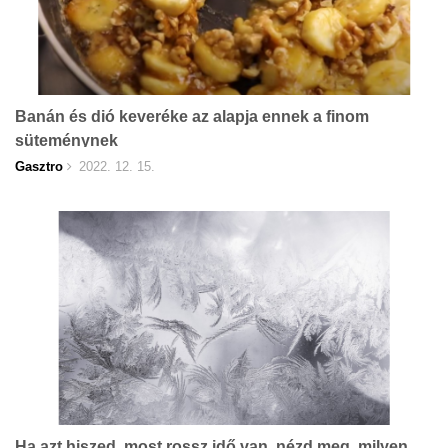
Banán és dió keveréke az alapja ennek a finom
süteménynek
Gasztro
2022. 12. 15.
Ha azt hiszed, most rossz idő van, nézd meg, milyen