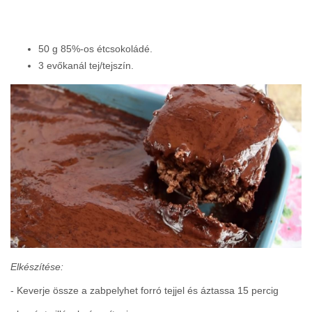
50 g 85%-os étcsokoládé.
3 evőkanál tej/tejszín.
Elkészítése:
- Keverje össze a zabpelyhet forró tejjel és áztassa 15 percig