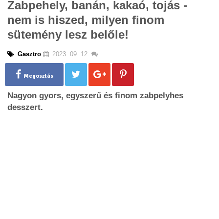
Zabpehely, banán, kakaó, tojás -
g
nem is hiszed, milyen finom
l
e
sütemény lesz belőle!
n
a
Gasztro
2023. 09. 12.
v
i
g
Megosztás
a
Nagyon gyors, egyszerű és finom zabpelyhes
t
i
desszert.
o
n