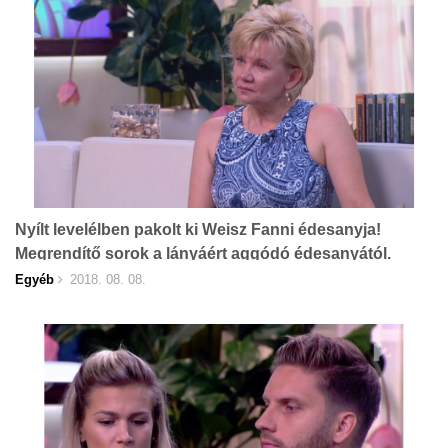
Nyílt levelélben pakolt ki Weisz Fanni édesanyja!
Megrendítő sorok a lányáért aggódó édesanyától.
Egyéb
2018. 08. 08.