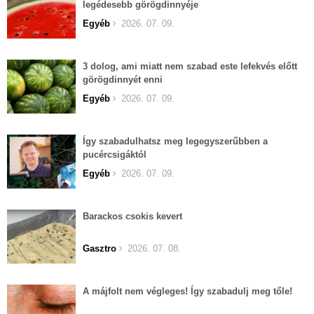
legédesebb görögdinnyéje
Egyéb
2026. 07. 09.
3 dolog, ami miatt nem szabad este lefekvés előtt
görögdinnyét enni
Egyéb
2026. 07. 09.
Így szabadulhatsz meg legegyszerűbben a
pucércsigáktól
Egyéb
2026. 07. 09.
Barackos csokis kevert
Gasztro
2026. 07. 08.
A májfolt nem végleges! Így szabadulj meg tőle!