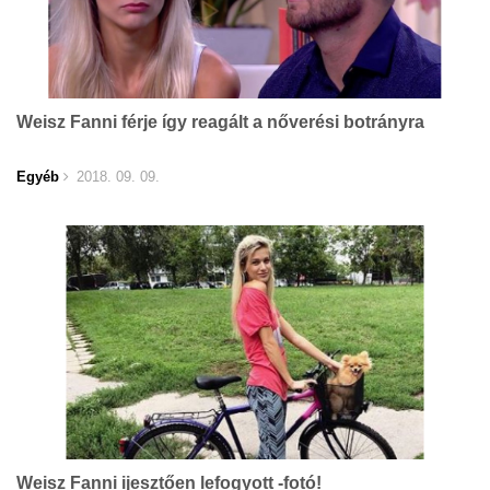
Weisz Fanni férje így reagált a nőverési botrányra
Egyéb
2018. 09. 09.
Weisz Fanni ijesztően lefogyott -fotó!