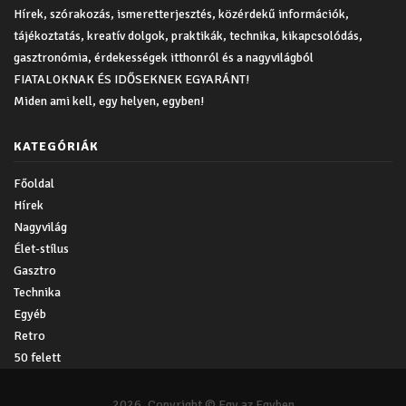
Hírek, szórakozás, ismeretterjesztés, közérdekű információk,
tájékoztatás, kreatív dolgok, praktikák, technika, kikapcsolódás,
gasztronómia, érdekességek itthonról és a nagyvilágból
FIATALOKNAK ÉS IDŐSEKNEK EGYARÁNT!
Miden ami kell, egy helyen, egyben!
KATEGÓRIÁK
Főoldal
Hírek
Nagyvilág
Élet-stílus
Gasztro
Technika
Egyéb
Retro
50 felett
2026. Copyright © Egy az Egyben