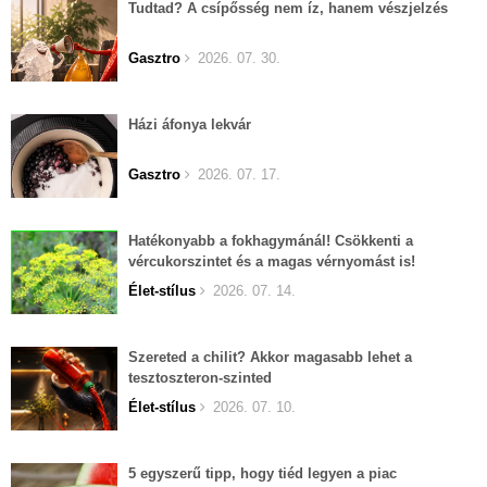
Tudtad? A csípősség nem íz, hanem vészjelzés
Gasztro
2026. 07. 30.
Házi áfonya lekvár
Gasztro
2026. 07. 17.
Hatékonyabb a fokhagymánál! Csökkenti a
vércukorszintet és a magas vérnyomást is!
Élet-stílus
2026. 07. 14.
Szereted a chilit? Akkor magasabb lehet a
tesztoszteron-szinted
Élet-stílus
2026. 07. 10.
5 egyszerű tipp, hogy tiéd legyen a piac