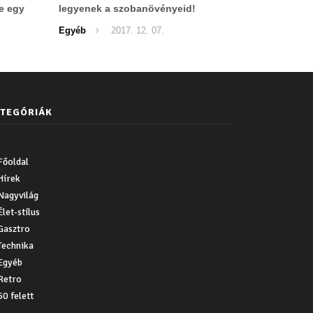
le egy
legyenek a szobanövényeid!
Egyéb
2017. 12. 07.
TEGÓRIÁK
Főoldal
Hírek
Nagyvilág
Élet-stílus
Gasztro
Technika
Egyéb
Retro
50 felett