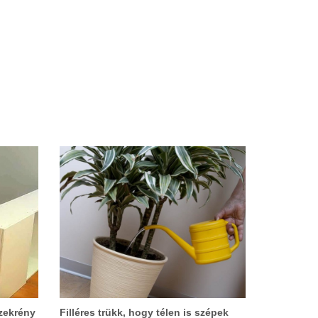
zekrény
Filléres trükk, hogy télen is szépek