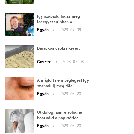
Így szabadulhatsz meg
legegyszerűbben a
pucércsigáktól
Egyéb
2026. 07. 09.
Barackos csokis kevert
Gasztro
2026. 07. 08.
A májfolt nem végleges! Így
szabadulj meg tőle!
Egyéb
2026. 06. 23.
Öt dolog, amire soha ne
használd a papírtörlőt
Egyéb
2026. 06. 23.