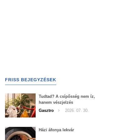
FRISS BEJEGYZÉSEK
Tudtad? A csípősség nem íz,
hanem vészjelzés
Gasztro
2026. 07. 30.
Házi áfonya lekvár