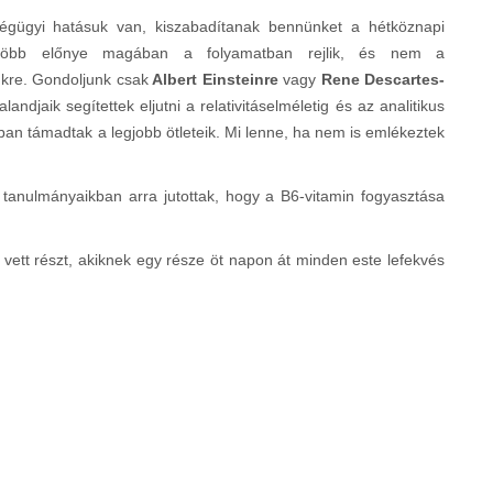
égügyi hatásuk van, kiszabadítanak bennünket a hétköznapi
gtöbb előnye magában a folyamatban rejlik, és nem a
nkre. Gondoljunk csak
Albert Einsteinre
vagy
Rene Descartes-
ndjaik segítettek eljutni a relativitáselméletig és az analitikus
an támadtak a legjobb ötleteik. Mi lenne, ha nem is emlékeztek
b tanulmányaikban arra jutottak, hogy a B6-vitamin fogyasztása
 vett részt, akiknek egy része öt napon át minden este lefekvés