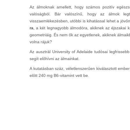
Az álmoknak amellett, hogy számos pozitív egészs
valóságból. Bár valószínű, hogy az álmok le
visszaemlékezésben, utóbbi is kihatással lehet a jövő
ra
, a két legnagyobb álmodóra, akiknek az éjszakai kala
geometriáig. És nem ők az egyetlenek, akiknek álmaikb
volna rájuk?
Az ausztrál University of Adelaide tudósai legfrisseb
segít előhívni az álmainkat.
A kutatásban száz, véletlenszerűen kiválasztott ember
előtt 240 mg B6-vitamint vett be.