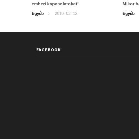
emberi kapcsolatokat!
Mikor b
látványt
Egyéb
2019. 03. 12.
Egyéb
FACEBOOK