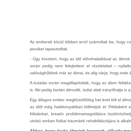
Az emberek közül többen arról számoltak be, hogy csak
javulást tapasztaltak.
- Úgy éreztem, hogy az idő előrehaladtával az álmok 
során pedig nem felejtettem el részleteket – nyilat
valósághűbbek már az álmai, és alig várja, hogy este 
A kutatás során megállapították, hogy az álom felidézé
is. Aki pedig tisztán álmodik, tudat alatt irányíthatja i
Egy átlagos ember megközelítőleg hat évet tölt el álm
az időt még hatékonyabban tölthetjük el. Példaként e
fóbiáinkat, kreatív problémamegoldásra ösztönözhe
utolsó sorban fizikai traumánk rehabilitációjára is alk
Ahhoz, hogy tiszta álmaink legyenek, először ren