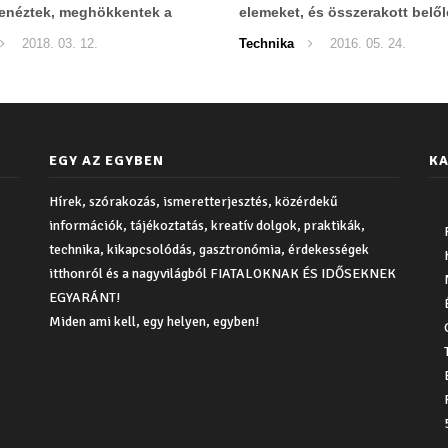
enéztek, meghökkentek a
elemeket, és összerakott belő
ól...
szuper ágyat!
2018. 03. 12.
Technika
2016. 05. 24.
EGY AZ EGYBEN
KA
Hírek, szórakozás, ismeretterjesztés, közérdekű
információk, tájékoztatás, kreatív dolgok, praktikák,
technika, kikapcsolódás, gasztronómia, érdekességek
itthonról és a nagyvilágból FIATALOKNAK ÉS IDŐSEKNEK
EGYARÁNT!
Miden ami kell, egy helyen, egyben!