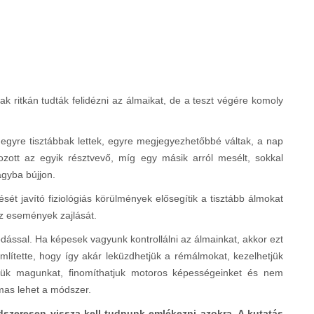
 ritkán tudták felidézni az álmaikat, de a teszt végére komoly
egyre tisztábbak lettek, egyre megjegyezhetőbbé váltak, a nap
kozott az egyik résztvevő, míg egy másik arról mesélt, sokkal
ágyba bújjon.
sét javító fiziológiás körülmények elősegítik a tisztább álmokat
s az események zajlását.
odással. Ha képesek vagyunk kontrollálni az álmainkat, akkor ezt
mlítette, hogy így akár leküzdhetjük a rémálmokat, kezelhetjük
tjük magunkat, finomíthatjuk motoros képességeinket és nem
almas lehet a módszer.
dszeresen vissza kell tudnunk emlékezni azokra. A kutatás