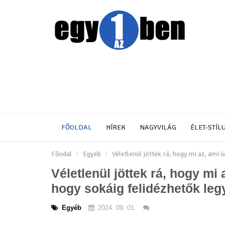
FŐOLDAL
HÍREK
NAGYVILÁG
ÉLET-STÍL
Főodal
Egyéb
Véletlenül jöttek rá, hogy mi az, ami
Véletlenül jöttek rá, hogy mi 
hogy sokáig felidézhetők le
Egyéb
2024. 09. 01.