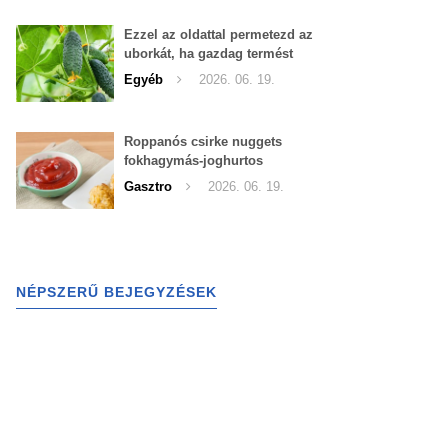
Ezzel az oldattal permetezd az
uborkát, ha gazdag termést
szeretnél begyűjteni
Egyéb
2026. 06. 19.
Roppanós csirke nuggets
fokhagymás-joghurtos
szósszal
Gasztro
2026. 06. 19.
NÉPSZERŰ BEJEGYZÉSEK