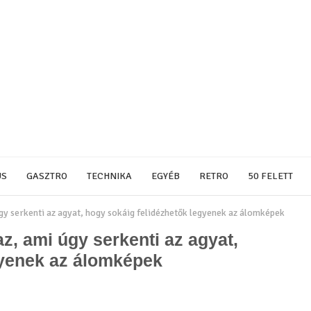
US
GASZTRO
TECHNIKA
EGYÉB
RETRO
50 FELETT
 úgy serkenti az agyat, hogy sokáig felidézhetők legyenek az álomképek
az, ami úgy serkenti az agyat,
gyenek az álomképek