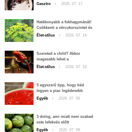
Gasztro
2026. 07. 17.
Hatékonyabb a fokhagymánál!
Csökkenti a vércukorszintet és
a magas vérnyomást is!
Élet-stílus
2026. 07. 14.
Szereted a chilit? Akkor
magasabb lehet a
tesztoszteron-szinted
Élet-stílus
2026. 07. 10.
5 egyszerű tipp, hogy tiéd
legyen a piac legédesebb
görögdinnyéje
Egyéb
2026. 07. 09.
3 dolog, ami miatt nem szabad
este lefekvés előtt
görögdinnyét enni
Egyéb
2026. 07. 09.