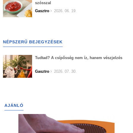
szósszal
Gasztro
2026. 06. 19.
NÉPSZERŰ BEJEGYZÉSEK
Tudtad? A csípősség nem íz, hanem vészjelzés
Gasztro
2026. 07. 30.
AJÁNLÓ