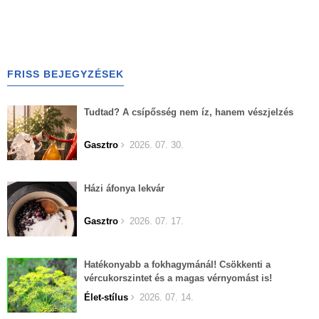
FRISS BEJEGYZÉSEK
Tudtad? A csípősség nem íz, hanem vészjelzés
Gasztro
2026. 07. 30.
Házi áfonya lekvár
Gasztro
2026. 07. 17.
Hatékonyabb a fokhagymánál! Csökkenti a
vércukorszintet és a magas vérnyomást is!
Élet-stílus
2026. 07. 14.