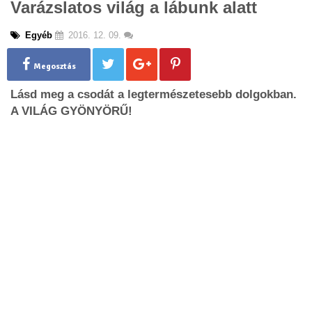
Varázslatos világ a lábunk alatt
g
l
Egyéb
2016. 12. 09.
e
n
a
Megosztás
v
Lásd meg a csodát a legtermészetesebb dolgokban.
i
g
A VILÁG GYÖNYÖRŰ!
a
t
i
o
n