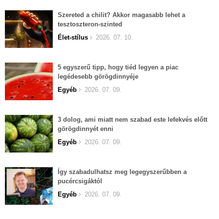
Szereted a chilit? Akkor magasabb lehet a
tesztoszteron-szinted
Élet-stílus
2026. 07. 10.
5 egyszerű tipp, hogy tiéd legyen a piac
legédesebb görögdinnyéje
Egyéb
2026. 07. 09.
3 dolog, ami miatt nem szabad este lefekvés előtt
görögdinnyét enni
Egyéb
2026. 07. 09.
Így szabadulhatsz meg legegyszerűbben a
pucércsigáktól
Egyéb
2026. 07. 09.