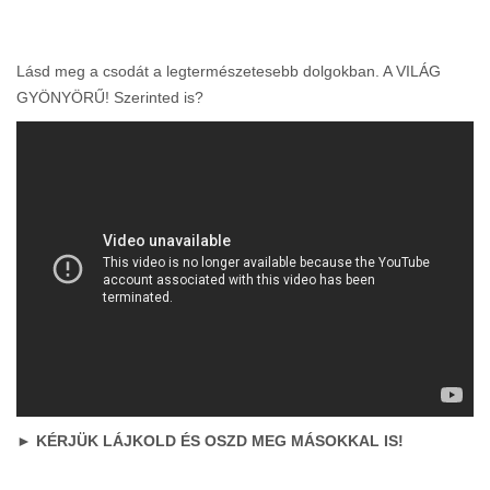
Lásd meg a csodát a legtermészetesebb dolgokban. A VILÁG
GYÖNYÖRŰ! Szerinted is?
► KÉRJÜK LÁJKOLD ÉS OSZD MEG MÁSOKKAL IS!