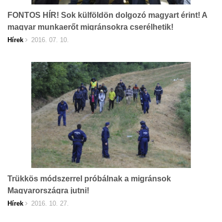
FONTOS HÍR! Sok külföldön dolgozó magyart érint! A
magyar munkaerőt migránsokra cserélhetik!
Hírek
2016. 07. 10.
Trükkös módszerrel próbálnak a migránsok
Magyarországra jutni!
Hírek
2016. 10. 27.