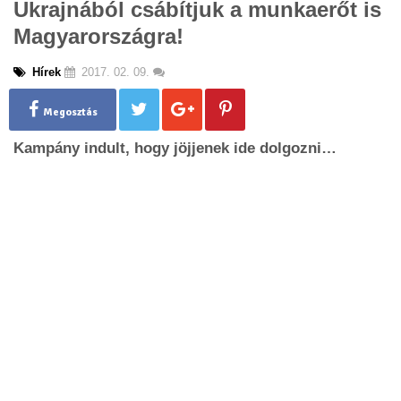
Ukrajnából csábítjuk a munkaerőt is
g
Magyarországra!
l
e
n
Hírek
2017. 02. 09.
a
v
Megosztás
i
g
Kampány indult, hogy jöjjenek ide dolgozni…
a
t
i
o
n