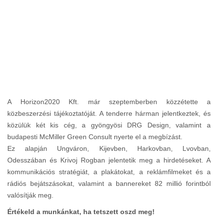
A Horizon2020 Kft. már szeptemberben közzétette a
közbeszerzési tájékoztatóját. A tenderre hárman jelentkeztek, és
közülük két kis cég, a gyöngyösi DRG Design, valamint a
budapesti McMiller Green Consult nyerte el a megbízást.
Ez alapján Ungváron, Kijevben, Harkovban, Lvovban,
Odesszában és Krivoj Rogban jelentetik meg a hirdetéseket. A
kommunikációs stratégiát, a plakátokat, a reklámfilmeket és a
rádiós bejátszásokat, valamint a bannereket 82 millió forintból
valósítják meg.
Értékeld a munkánkat, ha tetszett oszd meg!