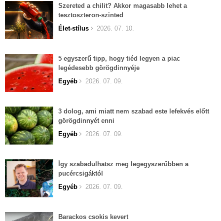
Szereted a chilit? Akkor magasabb lehet a
tesztoszteron-szinted
Élet-stílus
2026. 07. 10.
5 egyszerű tipp, hogy tiéd legyen a piac
legédesebb görögdinnyéje
Egyéb
2026. 07. 09.
3 dolog, ami miatt nem szabad este lefekvés előtt
görögdinnyét enni
Egyéb
2026. 07. 09.
Így szabadulhatsz meg legegyszerűbben a
pucércsigáktól
Egyéb
2026. 07. 09.
Barackos csokis kevert