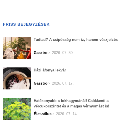
FRISS BEJEGYZÉSEK
Tudtad? A csípősség nem íz, hanem vészjelzés
Gasztro
2026. 07. 30.
Házi áfonya lekvár
Gasztro
2026. 07. 17.
Hatékonyabb a fokhagymánál! Csökkenti a
vércukorszintet és a magas vérnyomást is!
Élet-stílus
2026. 07. 14.