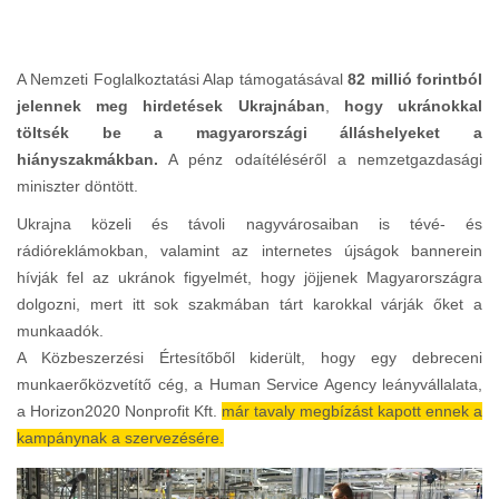
A Nemzeti Foglalkoztatási Alap támogatásával
82 millió forintból
jelennek meg hirdetések Ukrajnában
,
hogy ukránokkal
töltsék be a magyarországi álláshelyeket a
hiányszakmákban.
A pénz odaítéléséről a nemzetgazdasági
miniszter döntött.
Ukrajna közeli és távoli nagyvárosaiban is tévé- és
rádióreklámokban, valamint az internetes újságok bannerein
hívják fel az ukránok figyelmét, hogy jöjjenek Magyarországra
dolgozni, mert itt sok szakmában tárt karokkal várják őket a
munkaadók.
A Közbeszerzési Értesítőből kiderült, hogy egy debreceni
munkaerőközvetítő cég, a Human Service Agency leányvállalata,
a Horizon2020 Nonprofit Kft.
már tavaly megbízást kapott ennek a
kampánynak a szervezésére.