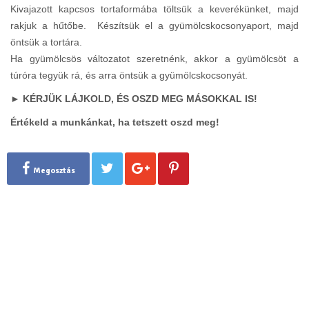
Kivajazott kapcsos tortaformába töltsük a keverékünket, majd
rakjuk a hűtőbe. Készítsük el a gyümölcskocsonyaport, majd
öntsük a tortára.
Ha gyümölcsös változatot szeretnénk, akkor a gyümölcsöt a
túróra tegyük rá, és arra öntsük a gyümölcskocsonyát.
► KÉRJÜK LÁJKOLD, ÉS OSZD MEG MÁSOKKAL IS!
Értékeld a munkánkat, ha tetszett oszd meg!
Megosztás