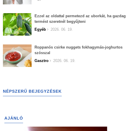
Ezzel az oldattal permetezd az uborkát, ha gazdag
termést szeretnél begyűjteni
Egyéb
2026. 06. 19.
Roppanós csirke nuggets fokhagymás-joghurtos
szósszal
Gasztro
2026. 06. 19.
NÉPSZERŰ BEJEGYZÉSEK
AJÁNLÓ