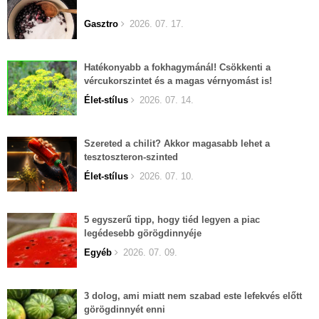
Gasztro
2026. 07. 17.
Hatékonyabb a fokhagymánál! Csökkenti a
vércukorszintet és a magas vérnyomást is!
Élet-stílus
2026. 07. 14.
Szereted a chilit? Akkor magasabb lehet a
tesztoszteron-szinted
Élet-stílus
2026. 07. 10.
5 egyszerű tipp, hogy tiéd legyen a piac
legédesebb görögdinnyéje
Egyéb
2026. 07. 09.
3 dolog, ami miatt nem szabad este lefekvés előtt
görögdinnyét enni