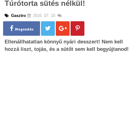
Túrótorta sütés nélkül!
g
l
Gasztro
2016. 07. 10.
e
n
a
Megosztás
v
Ellenállhatatlan könnyű nyári desszert! Nem kell
i
g
hozzá liszt, tojás, és a sütőt sem kell begyújtanod!
a
t
i
o
n