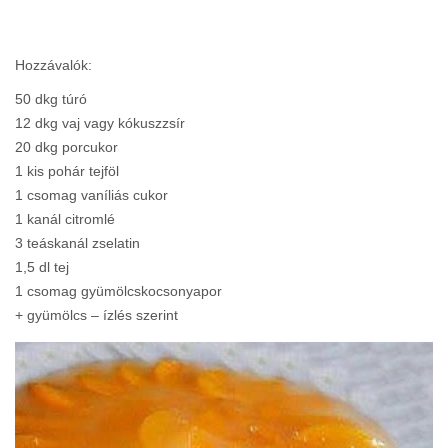
Hozzávalók:
50 dkg túró
12 dkg vaj vagy kókuszzsír
20 dkg porcukor
1 kis pohár tejföl
1 csomag vaníliás cukor
1 kanál citromlé
3 teáskanál zselatin
1,5 dl tej
1 csomag gyümölcskocsonyapor
+ gyümölcs – ízlés szerint