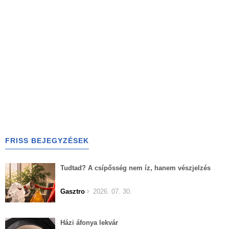
FRISS BEJEGYZÉSEK
Tudtad? A csípősség nem íz, hanem vészjelzés
Gasztro
2026. 07. 30.
Házi áfonya lekvár