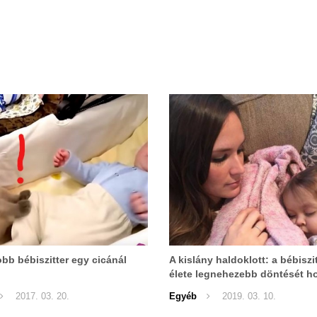
obb bébiszitter egy cicánál
A kislány haldoklott: a bébiszi
élete legnehezebb döntését h
meg, de meg kellett tenni...
2017. 03. 20.
Egyéb
2019. 03. 10.