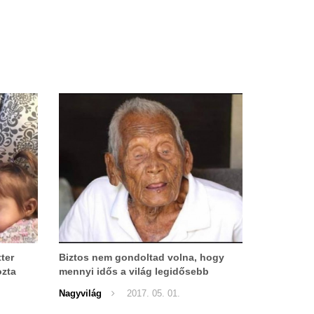
tter
Biztos nem gondoltad volna, hogy
ozta
mennyi idős a világ legidősebb
embere?
Nagyvilág
2017. 05. 01.