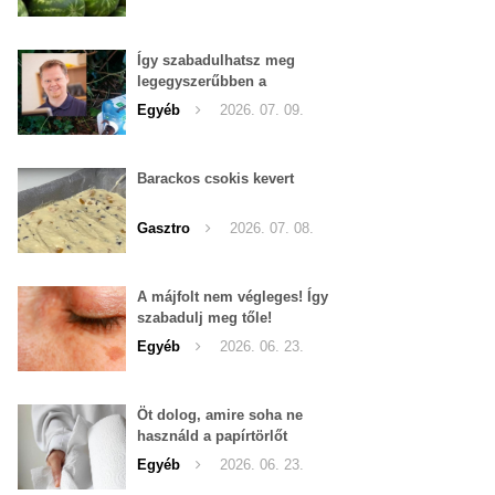
Így szabadulhatsz meg
legegyszerűbben a
pucércsigáktól
Egyéb
2026. 07. 09.
Barackos csokis kevert
Gasztro
2026. 07. 08.
A májfolt nem végleges! Így
szabadulj meg tőle!
Egyéb
2026. 06. 23.
Öt dolog, amire soha ne
használd a papírtörlőt
Egyéb
2026. 06. 23.