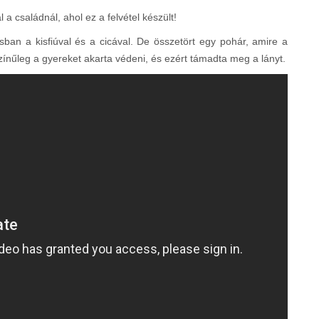
 a családnál, ahol ez a felvétel készült!
ban a kisfiúval és a cicával. De összetört egy pohár, amire a
zínűleg a gyereket akarta védeni, és ezért támadta meg a lányt.