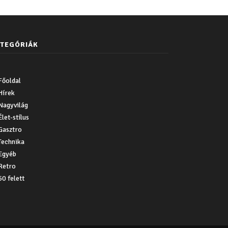
TEGÓRIÁK
Főoldal
Hírek
Nagyvilág
Élet-stílus
Gasztro
Technika
Egyéb
Retro
50 felett