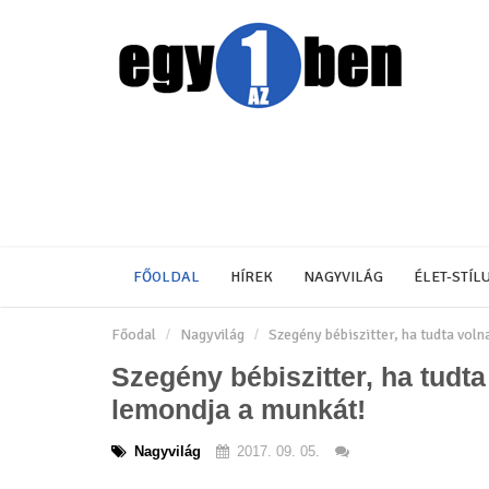
FŐOLDAL
HÍREK
NAGYVILÁG
ÉLET-STÍL
Főodal
Nagyvilág
Szegény bébiszitter, ha tudta voln
Szegény bébiszitter, ha tudta
lemondja a munkát!
Nagyvilág
2017. 09. 05.