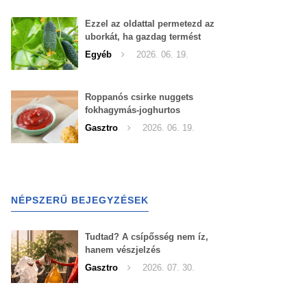
Ezzel az oldattal permetezd az
uborkát, ha gazdag termést
szeretnél begyűjteni
Egyéb
2026. 06. 19.
Roppanós csirke nuggets
fokhagymás-joghurtos
szósszal
Gasztro
2026. 06. 19.
NÉPSZERŰ BEJEGYZÉSEK
Tudtad? A csípősség nem íz,
hanem vészjelzés
Gasztro
2026. 07. 30.