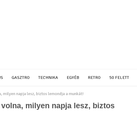
US
GASZTRO
TECHNIKA
EGYÉB
RETRO
50 FELETT
a, milyen napja lesz, biztos lemondja a munkát!
 volna, milyen napja lesz, biztos