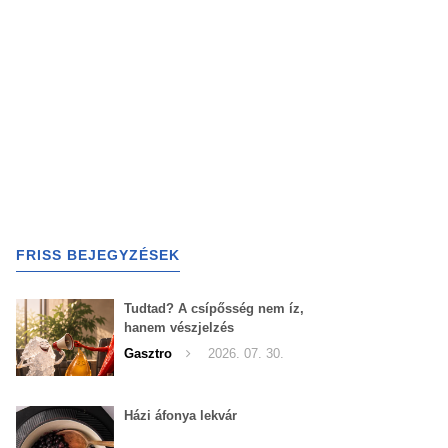
FRISS BEJEGYZÉSEK
Tudtad? A csípősség nem íz,
hanem vészjelzés
Gasztro
2026. 07. 30.
Házi áfonya lekvár