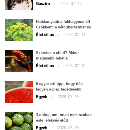
Gasztro
2026. 07. 17.
Hatékonyabb a fokhagymánál!
Csökkenti a vércukorszintet és
a magas vérnyomást is!
Élet-stílus
2026. 07. 14.
Szereted a chilit? Akkor
magasabb lehet a
tesztoszteron-szinted
Élet-stílus
2026. 07. 10.
5 egyszerű tipp, hogy tiéd
legyen a piac legédesebb
görögdinnyéje
Egyéb
2026. 07. 09.
3 dolog, ami miatt nem szabad
este lefekvés előtt
görögdinnyét enni
Egyéb
2026. 07. 09.