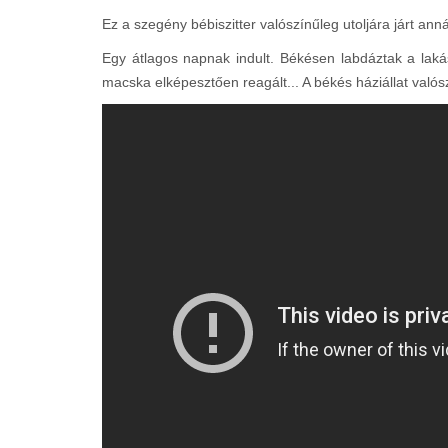
Ez a szegény bébiszitter valószínűleg utoljára járt annál
Egy átlagos napnak indult. Békésen labdáztak a lakás
macska elképesztően reagált... A békés háziállat valós