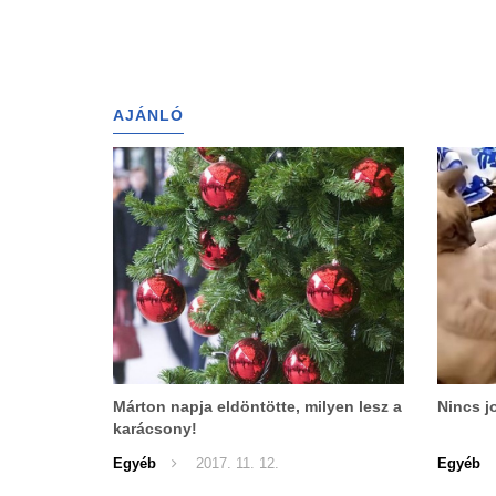
AJÁNLÓ
Márton napja eldöntötte, milyen lesz a
Nincs j
karácsony!
Egyéb
2017. 11. 12.
Egyéb