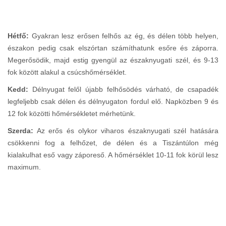
Hétfő:
Gyakran lesz erősen felhős az ég, és délen több helyen,
északon pedig csak elszórtan számíthatunk esőre és záporra.
Megerősödik, majd estig gyengül az északnyugati szél, és 9-13
fok között alakul a csúcshőmérséklet.
Kedd:
Délnyugat felől újabb felhősödés várható, de csapadék
legfeljebb csak délen és délnyugaton fordul elő. Napközben 9 és
12 fok közötti hőmérsékletet mérhetünk.
Szerda:
Az erős és olykor viharos északnyugati szél hatására
csökkenni fog a felhőzet, de délen és a Tiszántúlon még
kialakulhat eső vagy záporeső. A hőmérséklet 10-11 fok körül lesz
maximum.