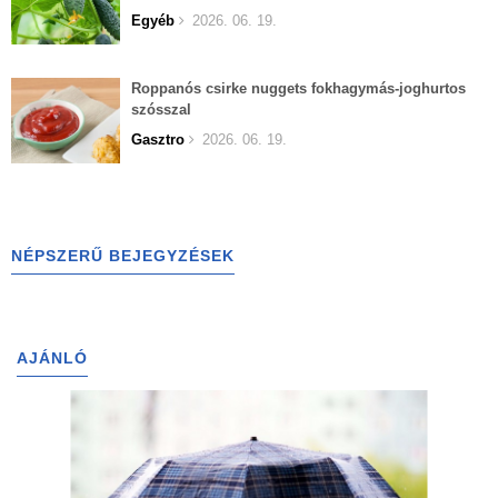
Egyéb
2026. 06. 19.
Roppanós csirke nuggets fokhagymás-joghurtos
szósszal
Gasztro
2026. 06. 19.
NÉPSZERŰ BEJEGYZÉSEK
AJÁNLÓ