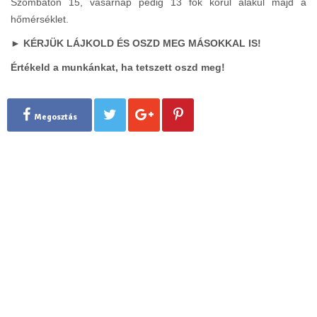
Szombaton 15, vasárnap pedig 13 fok körül alakul majd a
hőmérséklet.
► KÉRJÜK LÁJKOLD ÉS OSZD MEG MÁSOKKAL IS!
Értékeld a munkánkat, ha tetszett oszd meg!
Megosztás