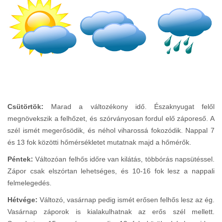
Csütörtök:
Marad a változékony idő. Északnyugat felől
megnövekszik a felhőzet, és szórványosan fordul elő záporeső. A
szél ismét megerősödik, és néhol viharossá fokozódik. Nappal 7
és 13 fok közötti hőmérsékletet mutatnak majd a hőmérők.
Péntek:
Változóan felhős időre van kilátás, többórás napsütéssel.
Zápor csak elszórtan lehetséges, és 10-16 fok lesz a nappali
felmelegedés.
Hétvége:
Változó, vasárnap pedig ismét erősen felhős lesz az ég.
Vasárnap záporok is kialakulhatnak az erős szél mellett.