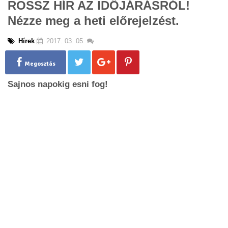
ROSSZ HÍR AZ IDŐJÁRÁSRÓL!
g
Nézze meg a heti előrejelzést.
l
e
n
Hírek
2017. 03. 05.
a
v
Megosztás
i
g
Sajnos napokig esni fog!
a
t
i
o
n