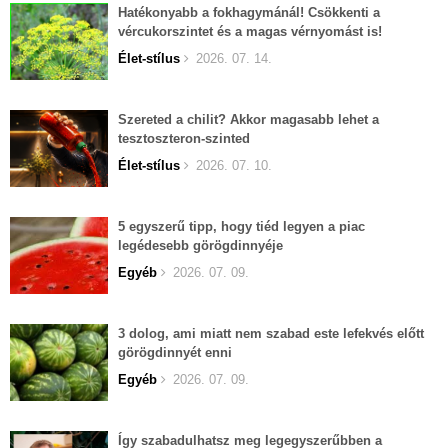
Hatékonyabb a fokhagymánál! Csökkenti a
vércukorszintet és a magas vérnyomást is!
Élet-stílus
2026. 07. 14.
Szereted a chilit? Akkor magasabb lehet a
tesztoszteron-szinted
Élet-stílus
2026. 07. 10.
5 egyszerű tipp, hogy tiéd legyen a piac
legédesebb görögdinnyéje
Egyéb
2026. 07. 09.
3 dolog, ami miatt nem szabad este lefekvés előtt
görögdinnyét enni
Egyéb
2026. 07. 09.
Így szabadulhatsz meg legegyszerűbben a