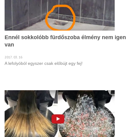
Ennél sokkolóbb fürdőszoba élmény nem igen
van
2017. 03. 16
A lefolyóból egyszer csak előbújt egy fej!