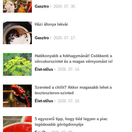
Gasztro
2026. 07. 30.
Házi áfonya lekvár
Gasztro
2026. 07. 17.
Hatékonyabb a fokhagymánál! Csökkenti a
vércukorszintet és a magas vérnyomást is!
Élet-stílus
2026. 07. 14.
Szereted a chilit? Akkor magasabb lehet a
tesztoszteron-szinted
Élet-stílus
2026. 07. 10.
5 egyszerű tipp, hogy tiéd legyen a piac
legédesebb görögdinnyéje