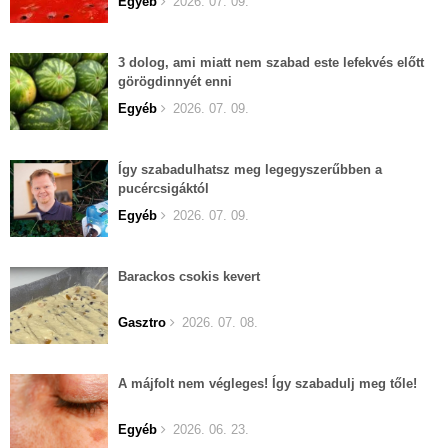
Egyéb
2026. 07. 09.
3 dolog, ami miatt nem szabad este lefekvés előtt
görögdinnyét enni
Egyéb
2026. 07. 09.
Így szabadulhatsz meg legegyszerűbben a
pucércsigáktól
Egyéb
2026. 07. 09.
Barackos csokis kevert
Gasztro
2026. 07. 08.
A májfolt nem végleges! Így szabadulj meg tőle!
Egyéb
2026. 06. 23.