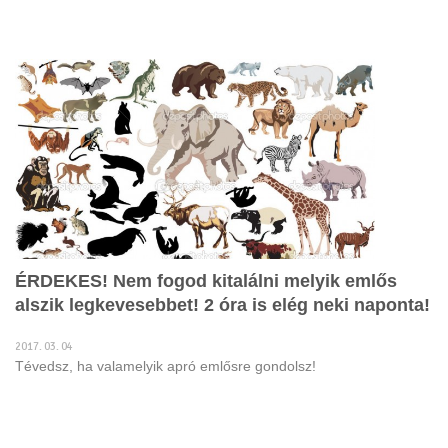
ÉRDEKES! Nem fogod kitalálni melyik emlős
alszik legkevesebbet! 2 óra is elég neki naponta!
2017. 03. 04
Tévedsz, ha valamelyik apró emlősre gondolsz!