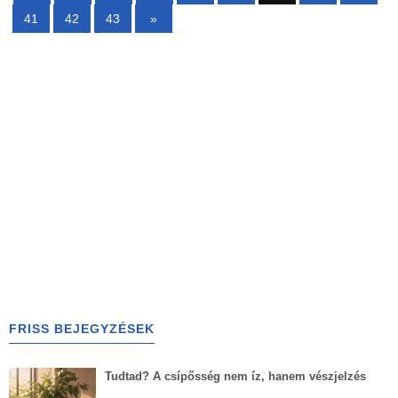
41
42
43
»
FRISS BEJEGYZÉSEK
Tudtad? A csípősség nem íz, hanem vészjelzés