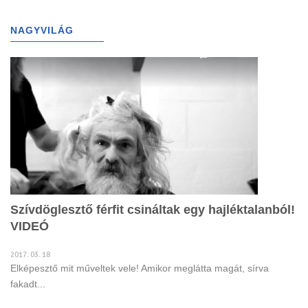
g
l
NAGYVILÁG
(698)
e
n
a
v
i
g
a
t
i
o
n
Szívdöglesztő férfit csináltak egy hajléktalanból!
VIDEÓ
2017. 03. 18
Elképesztő mit műveltek vele! Amikor meglátta magát, sírva
fakadt...