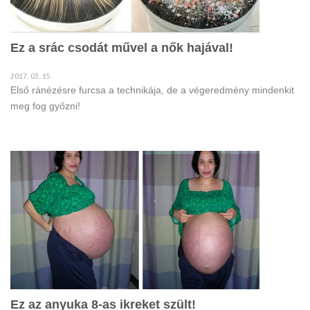
Ez a srác csodát művel a nők hajával!
2017. 03. 15
Első ránézésre furcsa a technikája, de a végeredmény mindenkit
meg fog győzni!
Ez az anyuka 8-as ikreket szült!