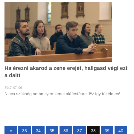
Ha érezni akarod a zene erejét, hallgasd végi ezt
a dalt!
2017. 07. 06
Nincs szükség semmilyen zenei aláfestésre. Ez így tökéletes!
«
33
34
35
36
37
38
39
40