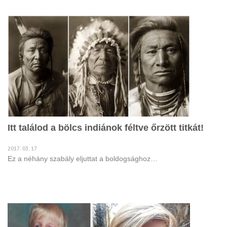
Itt találod a bölcs indiánok féltve őrzött titkát!
2017. 03. 17
Ez a néhány szabály eljuttat a boldogsághoz…