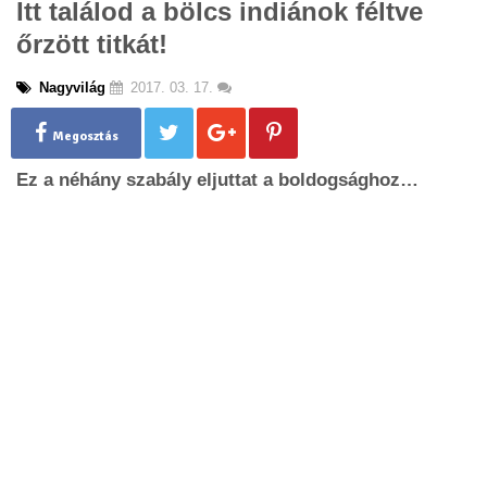
Itt találod a bölcs indiánok féltve
g
őrzött titkát!
l
e
n
Nagyvilág
2017. 03. 17.
a
v
Megosztás
i
g
Ez a néhány szabály eljuttat a boldogsághoz…
a
t
i
o
n