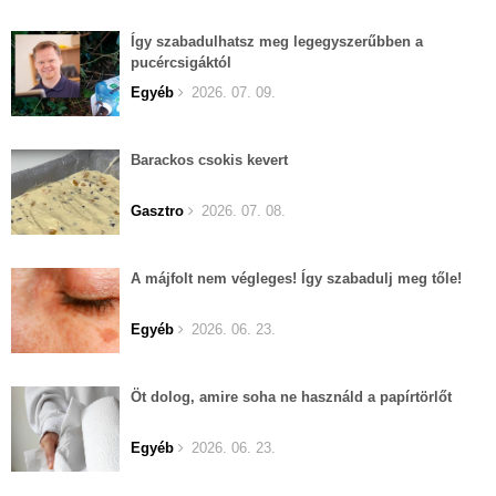
Így szabadulhatsz meg legegyszerűbben a
pucércsigáktól
Egyéb
2026. 07. 09.
Barackos csokis kevert
Gasztro
2026. 07. 08.
A májfolt nem végleges! Így szabadulj meg tőle!
Egyéb
2026. 06. 23.
Öt dolog, amire soha ne használd a papírtörlőt
Egyéb
2026. 06. 23.