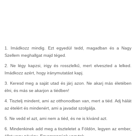
1. Imádkozz mindig. Ezt egyedül tedd, magadban és a Nagy
Szellem meghallgat majd téged.
2. Ne légy kapzsi, irigy és rosszlelkű, mert elveszted a lelked.
Imádkozz azért, hogy iránymutatást kapj.
3. Keresd meg a saját utad és járj azon. Ne akarj más életében
élni, és más se akarjon a tiédben!
4. Tisztelj mindent, ami az otthonodban van, mert a tiéd. Adj hálát
az ételért és mindenért, ami a javadat szolgálja.
5. Ne vedd el azt, ami nem a tiéd, és ne is kívánd azt.
6. Mindenkinek add meg a tiszteletet a Földön, legyen az ember,
állat vagy növény. Egyenrangúak vagytok.