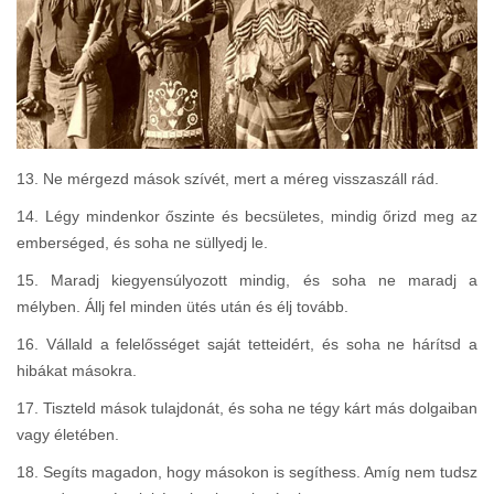
13. Ne mérgezd mások szívét, mert a méreg visszaszáll rád.
14. Légy mindenkor őszinte és becsületes, mindig őrizd meg az
emberséged, és soha ne süllyedj le.
15. Maradj kiegyensúlyozott mindig, és soha ne maradj a
mélyben. Állj fel minden ütés után és élj tovább.
16. Vállald a felelősséget saját tetteidért, és soha ne hárítsd a
hibákat másokra.
17. Tiszteld mások tulajdonát, és soha ne tégy kárt más dolgaiban
vagy életében.
18. Segíts magadon, hogy másokon is segíthess. Amíg nem tudsz