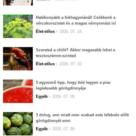
Hatékonyabb a fokhagymánál! Csökkenti a
vércukorszintet és a magas vérnyomást is!
Élet-stílus
2026. 07. 14.
Szereted a chilit? Akkor magasabb lehet a
tesztoszteron-szinted
Élet-stílus
2026. 07. 10.
5 egyszerű tipp, hogy tiéd legyen a piac
legédesebb görögdinnyéje
Egyéb
2026. 07. 09.
3 dolog, ami miatt nem szabad este lefekvés előtt
görögdinnyét enni
Egyéb
2026. 07. 09.