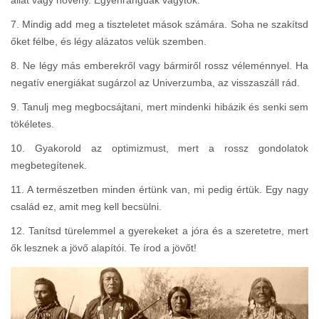
7. Mindig add meg a tiszteletet mások számára. Soha ne szakítsd
őket félbe, és légy alázatos velük szemben.
8. Ne légy más emberekről vagy bármiről rossz véleménnyel. Ha
negatív energiákat sugárzol az Univerzumba, az visszaszáll rád.
9. Tanulj meg megbocsájtani, mert mindenki hibázik és senki sem
tökéletes.
10. Gyakorold az optimizmust, mert a rossz gondolatok
megbetegítenek.
11. A természetben minden értünk van, mi pedig értük. Egy nagy
család ez, amit meg kell becsülni.
12. Tanítsd türelemmel a gyerekeket a jóra és a szeretetre, mert
ők lesznek a jövő alapítói. Te írod a jövőt!