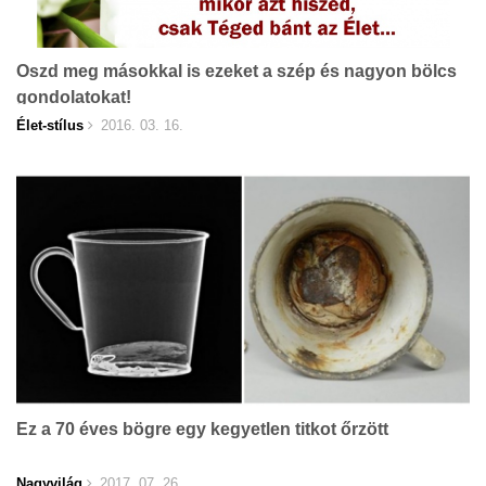
Oszd meg másokkal is ezeket a szép és nagyon bölcs
gondolatokat!
Élet-stílus
2016. 03. 16.
Ez a 70 éves bögre egy kegyetlen titkot őrzött
Nagyvilág
2017. 07. 26.