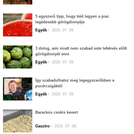
5 egyszerű tipp, hogy tiéd legyen a piac
legédesebb görögdinnyéje
Egyéb
2026. 07. 09.
3 dolog, ami miatt nem szabad este lefekvés előtt
görögdinnyét enni
Egyéb
2026. 07. 09.
Így szabadulhatsz meg legegyszerűbben a
pucércsigáktól
Egyéb
2026. 07. 09.
Barackos csokis kevert
Gasztro
2026. 07. 08.