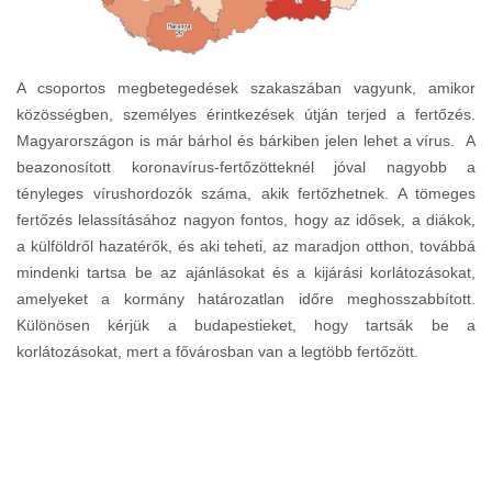
A csoportos megbetegedések szakaszában vagyunk, amikor
közösségben, személyes érintkezések útján terjed a fertőzés.
Magyarországon is már bárhol és bárkiben jelen lehet a vírus. A
beazonosított koronavírus-fertőzötteknél jóval nagyobb a
tényleges vírushordozók száma, akik fertőzhetnek. A tömeges
fertőzés lelassításához nagyon fontos, hogy az idősek, a diákok,
a külföldről hazatérők, és aki teheti, az maradjon otthon, továbbá
mindenki tartsa be az ajánlásokat és a kijárási korlátozásokat,
amelyeket a kormány határozatlan időre meghosszabbított.
Különösen kérjük a budapestieket, hogy tartsák be a
korlátozásokat, mert a fővárosban van a legtöbb fertőzött.