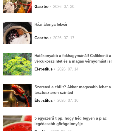
Gasztro
2026. 07. 30.
Házi áfonya lekvár
Gasztro
2026. 07. 17.
Hatékonyabb a fokhagymánál! Csökkenti a
vércukorszintet és a magas vérnyomást is!
Élet-stílus
2026. 07. 14.
Szereted a chilit? Akkor magasabb lehet a
tesztoszteron-szinted
Élet-stílus
2026. 07. 10.
5 egyszerű tipp, hogy tiéd legyen a piac
legédesebb görögdinnyéje