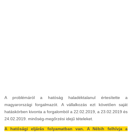
A problémáról a hatóság haladéktalanul értesítette a
magyarországi forgalmazót. A vállalkozás ezt követően saját
hatáskörben kivonta a forgalomból a 22.02.2019, a 23.02.2019 és
24.02.2019. minőség-megőrzési idejű tételeket.
A hatósági eljárás folyamatban van. A Nébih felhívja a