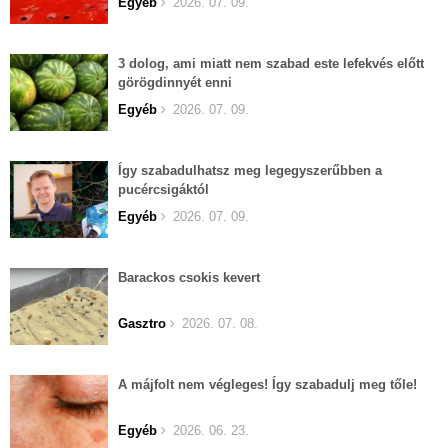
Egyéb
2026. 07. 09.
3 dolog, ami miatt nem szabad este lefekvés előtt
görögdinnyét enni
Egyéb
2026. 07. 09.
Így szabadulhatsz meg legegyszerűbben a
pucércsigáktól
Egyéb
2026. 07. 09.
Barackos csokis kevert
Gasztro
2026. 07. 08.
A májfolt nem végleges! Így szabadulj meg tőle!
Egyéb
2026. 06. 23.