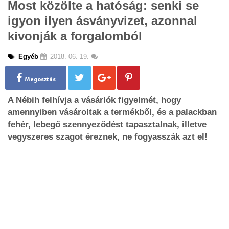
Most közölte a hatóság: senki se
g
igyon ilyen ásványvizet, azonnal
l
e
kivonják a forgalomból
n
a
Egyéb
2018. 06. 19.
v
i
g
Megosztás
a
A Nébih felhívja a vásárlók figyelmét, hogy
t
i
amennyiben vásároltak a termékből, és a palackban
o
fehér, lebegő szennyeződést tapasztalnak, illetve
n
vegyszeres szagot éreznek, ne fogyasszák azt el!