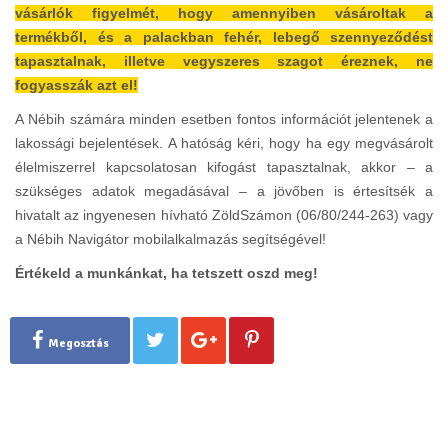
vásárlók figyelmét, hogy amennyiben vásároltak a
termékből, és a palackban fehér, lebegő szennyeződést
tapasztalnak, illetve vegyszeres szagot éreznek, ne
fogyasszák azt el!
A Nébih számára minden esetben fontos információt jelentenek a
lakossági bejelentések. A hatóság kéri, hogy ha egy megvásárolt
élelmiszerrel kapcsolatosan kifogást tapasztalnak, akkor – a
szükséges adatok megadásával – a jövőben is értesítsék a
hivatalt az ingyenesen hívható ZöldSzámon (06/80/244-263) vagy
a Nébih Navigátor mobilalkalmazás segítségével!
Értékeld a munkánkat, ha tetszett oszd meg!
Megosztás