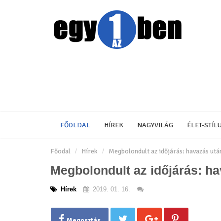
FŐOLDAL
HÍREK
NAGYVILÁG
ÉLET-STÍL
Főodal
Hírek
Megbolondult az időjárás: havazás után
Megbolondult az időjárás: ha
Hírek
2019. 01. 16.
Megosztás