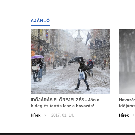
AJÁNLÓ
IDŐJÁRÁS ELŐREJELZÉS - Jön a
Havazás
hideg és tartós lesz a havazás!
időjárá
keleti f
Hírek
2017. 01. 14.
Hírek