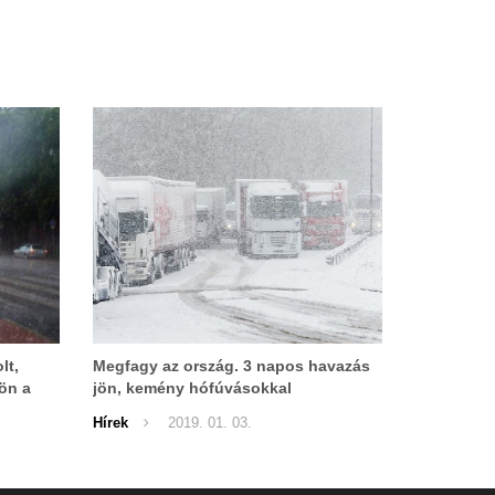
lt,
Megfagy az ország. 3 napos havazás
jön a
jön, kemény hófúvásokkal
Hírek
2019. 01. 03.