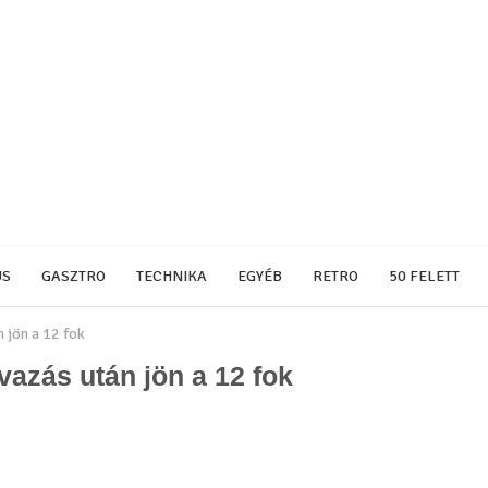
US
GASZTRO
TECHNIKA
EGYÉB
RETRO
50 FELETT
 jön a 12 fok
vazás után jön a 12 fok