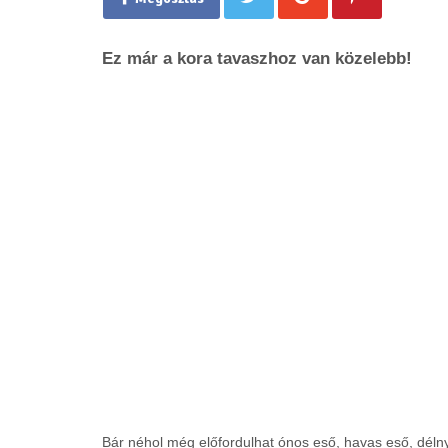
Ez már a kora tavaszhoz van közelebb!
Bár néhol még előfordulhat ónos eső, havas eső, déln