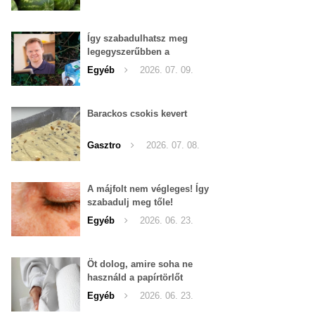
Így szabadulhatsz meg
legegyszerűbben a
pucércsigáktól
Egyéb
2026. 07. 09.
Barackos csokis kevert
Gasztro
2026. 07. 08.
A májfolt nem végleges! Így
szabadulj meg tőle!
Egyéb
2026. 06. 23.
Öt dolog, amire soha ne
használd a papírtörlőt
Egyéb
2026. 06. 23.