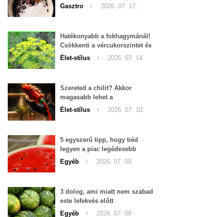
Gasztro
2026. 07. 17.
Hatékonyabb a fokhagymánál!
Csökkenti a vércukorszintet és
a magas vérnyomást is!
Élet-stílus
2026. 07. 14.
Szereted a chilit? Akkor
magasabb lehet a
tesztoszteron-szinted
Élet-stílus
2026. 07. 10.
5 egyszerű tipp, hogy tiéd
legyen a piac legédesebb
görögdinnyéje
Egyéb
2026. 07. 09.
3 dolog, ami miatt nem szabad
este lefekvés előtt
görögdinnyét enni
Egyéb
2026. 07. 09.