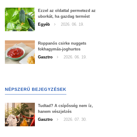
Ezzel az oldattal permetezd az
uborkát, ha gazdag termést
szeretnél begyűjteni
Egyéb
2026. 06. 19.
Roppanós csirke nuggets
fokhagymás-joghurtos
szósszal
Gasztro
2026. 06. 19.
NÉPSZERŰ BEJEGYZÉSEK
Tudtad? A csípősség nem íz,
hanem vészjelzés
Gasztro
2026. 07. 30.