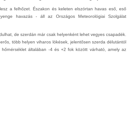
esz a felhőzet. Északon és keleten elszórtan havas eső, eső
 gyenge havazás - áll az Országos Meteorológiai Szolgálat
dulhat, de szerdán már csak helyenként lehet vegyes csapadék.
 erős, több helyen viharos lökések, jelentősen szerda délutántól
 hőmérséklet általában -4 és +2 fok között várható, amely az