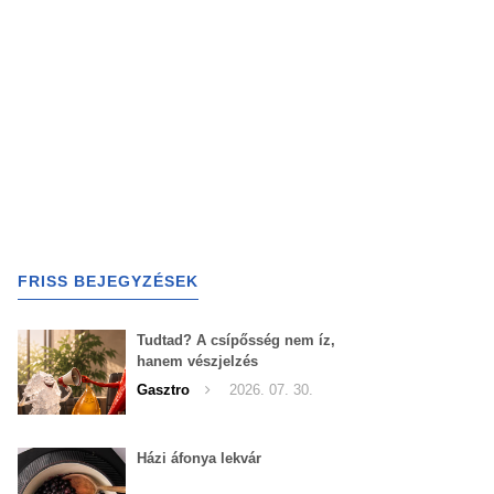
FRISS BEJEGYZÉSEK
Tudtad? A csípősség nem íz,
hanem vészjelzés
Gasztro
2026. 07. 30.
Házi áfonya lekvár