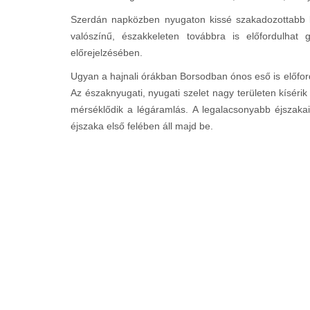
Szerdán napközben nyugaton kissé szakadozottabb l
valószínű, északkeleten továbbra is előfordulhat
előrejelzésében.
Ugyan a hajnali órákban Borsodban ónos eső is előfor
Az északnyugati, nyugati szelet nagy területen kísérik
mérséklődik a légáramlás. A legalacsonyabb éjszakai
éjszaka első felében áll majd be.