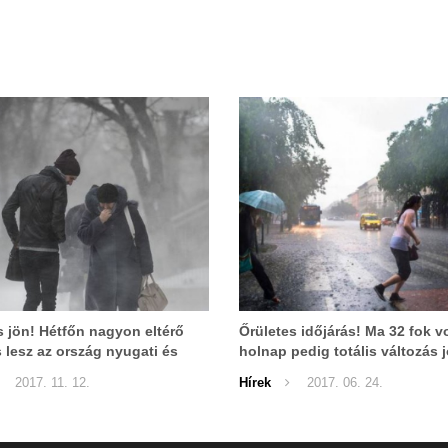
 jön! Hétfőn nagyon eltérő
Őrületes időjárás! Ma 32 fok vo
s lesz az ország nyugati és
holnap pedig totális változás 
elén
következő helyeken!
2017. 11. 12.
Hírek
2017. 06. 24.