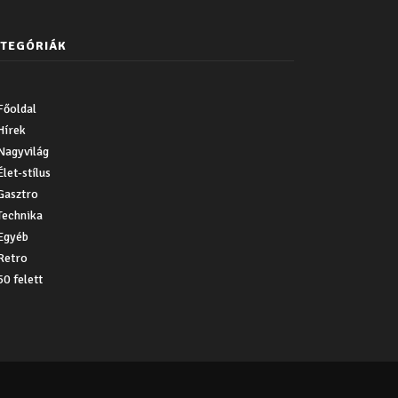
TEGÓRIÁK
Főoldal
Hírek
Nagyvilág
Élet-stílus
Gasztro
Technika
Egyéb
Retro
50 felett