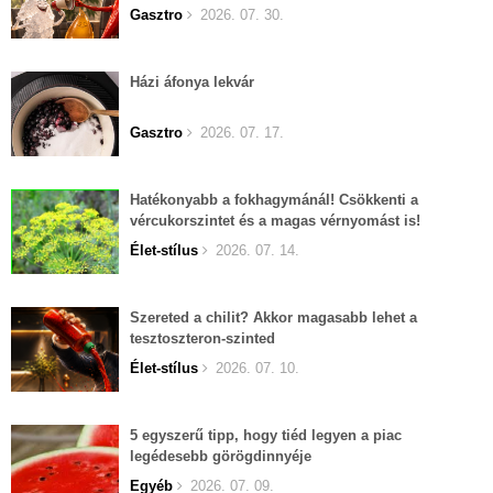
Gasztro
2026. 07. 30.
Házi áfonya lekvár
Gasztro
2026. 07. 17.
Hatékonyabb a fokhagymánál! Csökkenti a
vércukorszintet és a magas vérnyomást is!
Élet-stílus
2026. 07. 14.
Szereted a chilit? Akkor magasabb lehet a
tesztoszteron-szinted
Élet-stílus
2026. 07. 10.
5 egyszerű tipp, hogy tiéd legyen a piac
legédesebb görögdinnyéje
Egyéb
2026. 07. 09.