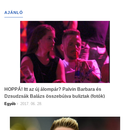
AJÁNLÓ
HOPPÁ! Itt az új álompár? Palvin Barbara és
Dzsudzsák Balázs összebújva buliztak (fotók)
Egyéb
2017. 06. 28.