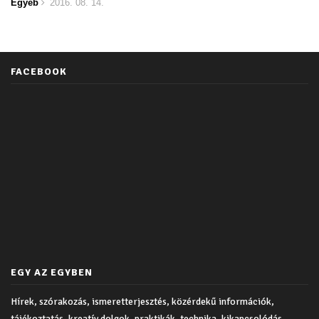
Egyéb
2016. 08. 14.
FACEBOOK
EGY AZ EGYBEN
Hírek, szórakozás, ismeretterjesztés, közérdekű információk,
tájékoztatás, kreatív dolgok, praktikák, technika, kikapcsolódás,