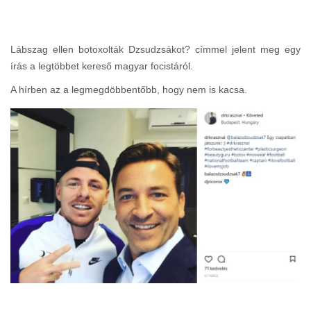
Lábszag ellen botoxolták Dzsudzsákot? címmel jelent meg egy
írás a legtöbbet kereső magyar focistáról.
A hírben az a legmegdöbbentőbb, hogy nem is kacsa.