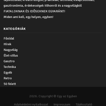
gasztronómia, érdekességek itthonról és a nagyvilágból
FIATALOKNAK ÉS IDŐSEKNEK EGYARÁNT!
Miden ami kell, egy helyen, egyben!
KATEGÓRIÁK
Főoldal
Hírek
Nagyvilág
Élet-stílus
Gasztro
Technika
Egyéb
Retro
50 felett
2026. Copyright © Egy az Egyben
Adatvédelmi nyilatkozat
Impresszum
Tájékoztató