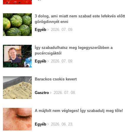
3 dolog, ami miatt nem szabad este lefekvés előtt
görögdinnyét enni
Egyéb
2026. 07. 09.
Így szabadulhatsz meg legegyszerűbben a
pucércsigáktól
Egyéb
2026. 07. 09.
Barackos csokis kevert
Gasztro
2026. 07. 08.
A májfolt nem végleges! Így szabadulj meg tőle!
Egyéb
2026. 06. 23.