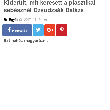
Kiderült, mit keresett a plasztikai
g
sebésznél Dzsudzsák Balázs
l
e
n
Egyéb
2017. 11. 24.
a
v
Megosztás
i
g
Ezt nehéz magyarázni.
a
t
i
o
n