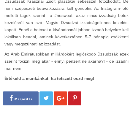
Dzsudzsák Krasznai Zsolt plasztikai sebésszel fotózkodott. De
nem szépészeti beavatkozásra kell gondolni. Az Instagram-fotó
melletti tagek szerint a #nosweat, azaz nincs izzadság botox
kezelésről van szó. Vagyis Dzsudzsi izzadságellenes kezelést
kapott. Ennél a botoxot a kívánatosnál jobban izzadó helyekre kell
lokálisan beadni, aminek következtében 5-7 hónapig csökkenti
vagy megszünteti az izzadást.
Az Arab Emirátusokban milliárdokért légióskodó Dzsudzsák ezek
szerint focizni még akar - ennyi pénzért ne akarna?! - de izzadni
már nem.
Értékeld a munkánkat, ha tetszett oszd meg!
Megosztás