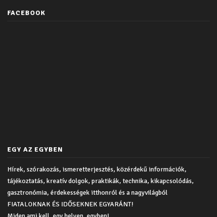
FACEBOOK
EGY AZ EGYBEN
Hírek, szórakozás, ismeretterjesztés, közérdekű információk,
tájékoztatás, kreatív dolgok, praktikák, technika, kikapcsolódás,
gasztronómia, érdekességek itthonról és a nagyvilágból
FIATALOKNAK ÉS IDŐSEKNEK EGYARÁNT!
Miden ami kell, egy helyen, egyben!