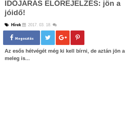
IDŐJÁRÁS ELŐREJELZÉS: jön a
g
jóidő!
l
e
n
Hírek
2017. 03. 18.
a
v
Megosztás
i
g
Az esős hétvégét még ki kell bírni, de aztán jön a
a
meleg is...
t
i
o
n