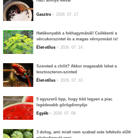
Házi áfonya lekvár
Gasztro
2026. 07. 17.
Hatékonyabb a fokhagymánál! Csökkenti a
vércukorszintet és a magas vérnyomást is!
Élet-stílus
2026. 07. 14.
Szereted a chilit? Akkor magasabb lehet a
tesztoszteron-szinted
Élet-stílus
2026. 07. 10.
5 egyszerű tipp, hogy tiéd legyen a piac
legédesebb görögdinnyéje
Egyéb
2026. 07. 09.
3 dolog, ami miatt nem szabad este lefekvés előtt
görögdinnyét enni