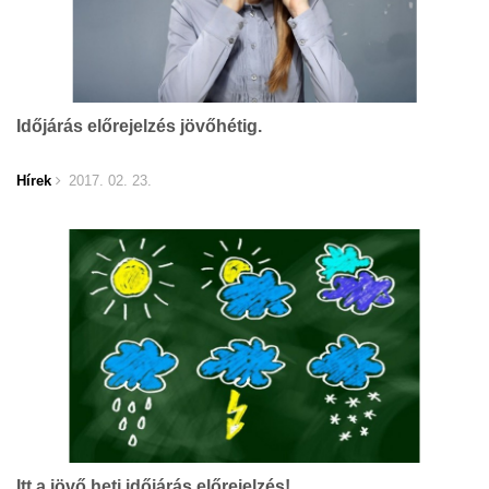
Időjárás előrejelzés jövőhétig.
Hírek
2017. 02. 23.
Itt a jövő heti időjárás előrejelzés!