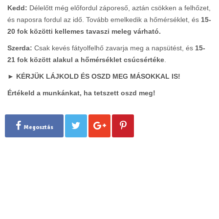
Kedd:
Délelőtt még előfordul záporeső, aztán csökken a felhőzet,
és naposra fordul az idő. Tovább emelkedik a hőmérséklet, és
15-
20 fok közötti kellemes tavaszi meleg várható.
Szerda:
Csak kevés fátyolfelhő zavarja meg a napsütést, és
15-
21 fok között alakul a hőmérséklet csúcsértéke
.
► KÉRJÜK LÁJKOLD ÉS OSZD MEG MÁSOKKAL IS!
Értékeld a munkánkat, ha tetszett oszd meg!
Megosztás