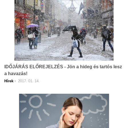
IDŐJÁRÁS ELŐREJELZÉS - Jön a hideg és tartós lesz
a havazás!
Hírek
2017. 01. 14.