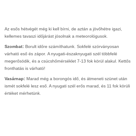
Az esős hétvégét még ki kell bírni, de aztán a jövőhétre igazi,
kellemes tavaszi időjárást jósolnak a meteorológusok.
Szombat:
Borult időre számíthatunk. Sokfelé szórványosan
várható eső és zápor. A nyugati-északnyugati szél többfelé
megerősödik, és a csúcshőmérséklet 7-13 fok körül alakul. Kettős
fronthatás is várható!
Vasárnap:
Marad még a borongós idő, és átmeneti szünet után
ismét sokfelé lesz eső. A nyugati szél erős marad, és 11 fok körüli
értéket mérhetünk.