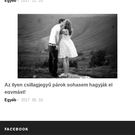
Egyéb
2017. 12. 20.
Az ilyen csillagjegyű párok sohasem hagyják el
egymást!
Egyéb
2017. 06. 10.
FACEBOOK