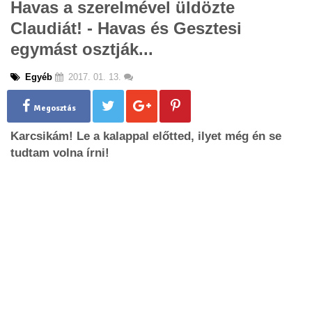
Havas a szerelmével üldözte
g
Claudiát! - Havas és Gesztesi
l
e
egymást osztják...
n
a
Egyéb
2017. 01. 13.
v
i
g
Megosztás
a
Karcsikám! Le a kalappal előtted, ilyet még én se
t
i
tudtam volna írni!
o
n