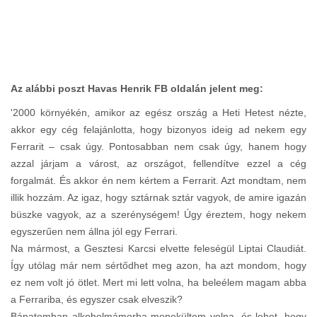
Az alábbi poszt Havas Henrik FB oldalán jelent meg:
'2000 környékén, amikor az egész ország a Heti Hetest nézte,
akkor egy cég felajánlotta, hogy bizonyos ideig ad nekem egy
Ferrarit – csak úgy. Pontosabban nem csak úgy, hanem hogy
azzal járjam a várost, az országot, fellendítve ezzel a cég
forgalmát. És akkor én nem kértem a Ferrarit. Azt mondtam, nem
illik hozzám. Az igaz, hogy sztárnak sztár vagyok, de amire igazán
büszke vagyok, az a szerénységem! Úgy éreztem, hogy nekem
egyszerűen nem állna jól egy Ferrari.
Na mármost, a Gesztesi Karcsi elvette feleségül Liptai Claudiát.
Így utólag már nem sértődhet meg azon, ha azt mondom, hogy
ez nem volt jó ötlet. Mert mi lett volna, ha beleélem magam abba
a Ferrariba, és egyszer csak elveszik?
Bánatomban alkoholmámorba menekültem volna, és lehet, hogy