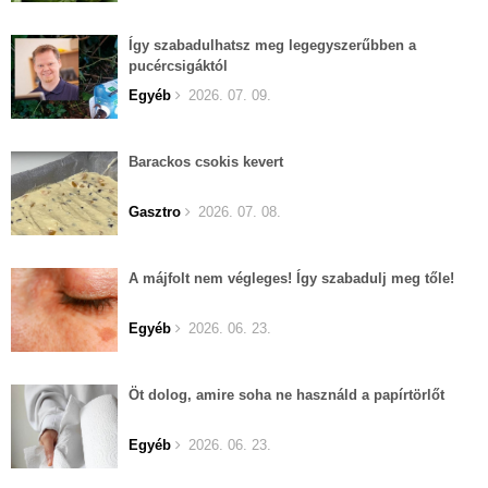
Így szabadulhatsz meg legegyszerűbben a
pucércsigáktól
Egyéb
2026. 07. 09.
Barackos csokis kevert
Gasztro
2026. 07. 08.
A májfolt nem végleges! Így szabadulj meg tőle!
Egyéb
2026. 06. 23.
Öt dolog, amire soha ne használd a papírtörlőt
Egyéb
2026. 06. 23.