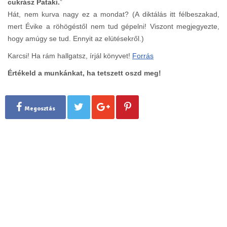
cukrász Pataki.
”
Hát, nem kurva nagy ez a mondat? (A diktálás itt félbeszakad,
mert Évike a röhögéstől nem tud gépelni! Viszont megjegyezte,
hogy amúgy se tud. Ennyit az elütésekről.)
Karcsi! Ha rám hallgatsz, írjál könyvet!
Forrás
Értékeld a munkánkat, ha tetszett oszd meg!
Megosztás