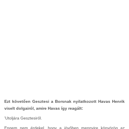
Ezt követően Gesztesi a Borsnak nyilatkozott Havas Henrik
viselt dolgairól, amire Havas így reagált:
'Utoljára Gesztesiről.
Engem nem érdekel, hogy a jövőben mennyire könyörög az