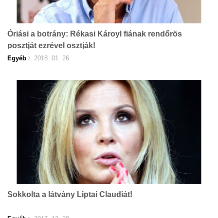
Óriási a botrány: Rékasi Károyl fiának rendőrös
posztját ezrével osztják!
Egyéb
2018. 01. 26.
Sokkolta a látvány Liptai Claudiát!