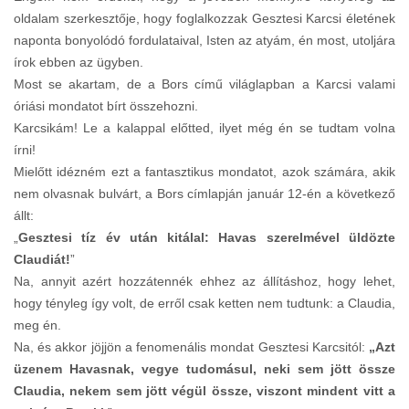
oldalam szerkesztője, hogy foglalkozzak Gesztesi Karcsi életének
naponta bonyolódó fordulataival, Isten az atyám, én most, utoljára
írok ebben az ügyben.
Most se akartam, de a Bors című világlapban a Karcsi valami
óriási mondatot bírt összehozni.
Karcsikám! Le a kalappal előtted, ilyet még én se tudtam volna
írni!
Mielőtt idézném ezt a fantasztikus mondatot, azok számára, akik
nem olvasnak bulvárt, a Bors címlapján január 12-én a következő
állt:
„
Gesztesi tíz év után kitálal: Havas szerelmével üldözte
Claudiát!
”
Na, annyit azért hozzátennék ehhez az állításhoz, hogy lehet,
hogy tényleg így volt, de erről csak ketten nem tudtunk: a Claudia,
meg én.
Na, és akkor jöjjön a fenomenális mondat Gesztesi Karcsitól:
„Azt
üzenem Havasnak, vegye tudomásul, neki sem jött össze
Claudia, nekem sem jött végül össze, viszont mindent vitt a