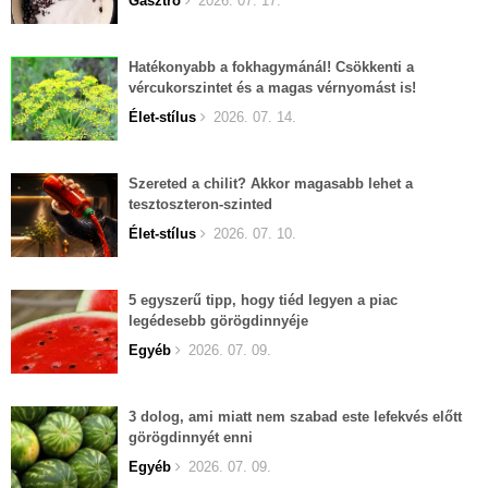
Gasztro
2026. 07. 17.
Hatékonyabb a fokhagymánál! Csökkenti a
vércukorszintet és a magas vérnyomást is!
Élet-stílus
2026. 07. 14.
Szereted a chilit? Akkor magasabb lehet a
tesztoszteron-szinted
Élet-stílus
2026. 07. 10.
5 egyszerű tipp, hogy tiéd legyen a piac
legédesebb görögdinnyéje
Egyéb
2026. 07. 09.
3 dolog, ami miatt nem szabad este lefekvés előtt
görögdinnyét enni
Egyéb
2026. 07. 09.