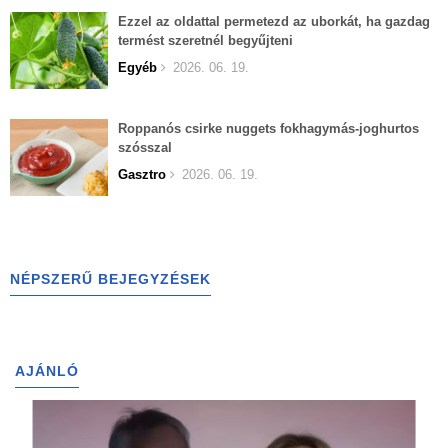
Ezzel az oldattal permetezd az uborkát, ha gazdag
termést szeretnél begyűjteni
Egyéb
2026. 06. 19.
Roppanós csirke nuggets fokhagymás-joghurtos
szósszal
Gasztro
2026. 06. 19.
NÉPSZERŰ BEJEGYZÉSEK
AJÁNLÓ