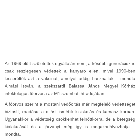
Az 1969 előtt születettek egyáltalán nem, a későbbi generációk is
csak részlegesen védettek a kanyaró ellen, mivel 1990-ben
lecserélték azt a vakcinát, amelyet addig használtak – mondta
Almási István, a szekszárdi Balassa János Megyei Kórház
infektológus főorvosa az M1 szombati híradójában.
A főorvos szerint a mostani védőoltás már megfelelő védettséget
biztosít, ráadásul a oltást ismétlik kisiskolás és kamasz korban.
Ugyanakkor a védettség csökkenhet felnőttkorra, de a betegség
kialakulását és a járványt még így is megakadályozhatja –
mondta.