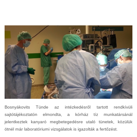
Bosnyákovits Tünde az intézkedésről tartott rendkívüli
sajtótájékoztatón elmondta, a kórház tíz munkatársánál
jelentkeztek kanyaró megbetegedésre utaló tünetek, közülük
ötnél már laboratóriumi vizsgálatok is igazolták a fertőzést.