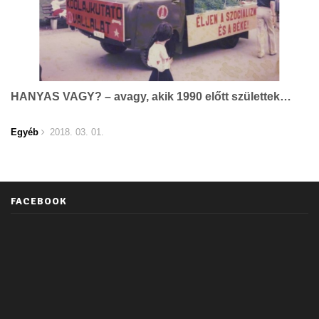
HANYAS VAGY? – avagy, akik 1990 előtt születtek…
Egyéb
2018. 03. 01.
FACEBOOK