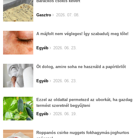
Barackos csokis kevert
Gasztro
2026. 07. 08.
A májfolt nem végleges! Így szabadulj meg tőle!
Egyéb
2026. 06. 23.
Öt dolog, amire soha ne használd a papírtörlőt
Egyéb
2026. 06. 23.
Ezzel az oldattal permetezd az uborkát, ha gazdag
termést szeretnél begyűjteni
Egyéb
2026. 06. 19.
Roppanós csirke nuggets fokhagymás-joghurtos