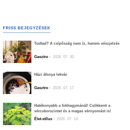
FRISS BEJEGYZÉSEK
Tudtad? A csípősség nem íz, hanem vészjelzés
Gasztro
2026. 07. 30.
Házi áfonya lekvár
Gasztro
2026. 07. 17.
Hatékonyabb a fokhagymánál! Csökkenti a
vércukorszintet és a magas vérnyomást is!
Élet-stílus
2026. 07. 14.