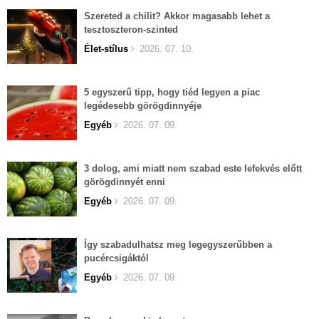
Szereted a chilit? Akkor magasabb lehet a
tesztoszteron-szinted
Élet-stílus
2026. 07. 10.
5 egyszerű tipp, hogy tiéd legyen a piac
legédesebb görögdinnyéje
Egyéb
2026. 07. 09.
3 dolog, ami miatt nem szabad este lefekvés előtt
görögdinnyét enni
Egyéb
2026. 07. 09.
Így szabadulhatsz meg legegyszerűbben a
pucércsigáktól
Egyéb
2026. 07. 09.