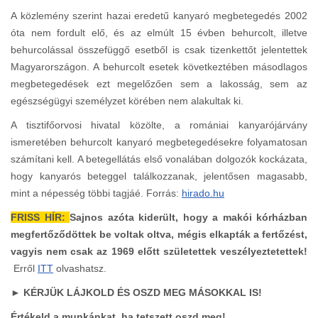
A közlemény szerint hazai eredetű kanyaró megbetegedés 2002
óta nem fordult elő, és az elmúlt 15 évben behurcolt, illetve
behurcolással összefüggő esetből is csak tizenkettőt jelentettek
Magyarországon. A behurcolt esetek következtében másodlagos
megbetegedések ezt megelőzően sem a lakosság, sem az
egészségügyi személyzet körében nem alakultak ki.
A tisztifőorvosi hivatal közölte, a romániai kanyarójárvány
ismeretében behurcolt kanyaró megbetegedésekre folyamatosan
számítani kell. A betegellátás első vonalában dolgozók kockázata,
hogy kanyarós beteggel találkozzanak, jelentősen magasabb,
mint a népesség többi tagjáé. Forrás:
hirado.hu
FRISS HÍR:
Sajnos azóta kiderült, hogy a makói kórházban
megfertőződöttek be voltak oltva, mégis elkapták a fertőzést,
vagyis nem csak az 1969 előtt születettek veszélyeztetettek!
Erről
ITT
olvashatsz.
► KÉRJÜK LÁJKOLD ÉS OSZD MEG MÁSOKKAL IS!
Értékeld a munkánkat, ha tetszett oszd meg!