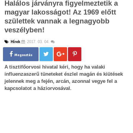
Halálos járványra figyelmeztetik a
g
magyar lakosságot! Az 1969 előtt
l
e
születtek vannak a legnagyobb
n
veszélyben!
a
v
i
Hírek
2017. 03. 04.
g
a
Megosztás
t
i
A tisztifőorvosi hivatal kéri, hogy ha valaki
o
influenzaszerű tüneteket észlel magán és kiütések
n
jelennek meg a fején, arcán, azonnal vegye fel a
kapcsolatot a háziorvosával.