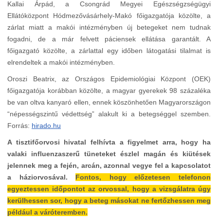
Kallai Árpád, a Csongrád Megyei Egészségzségügyi
Ellátóközpont Hódmezővásárhely-Makó főigazgatója közölte, a
zárlat miatt a makói intézményben új betegeket nem tudnak
fogadni, de a már felvett páciensek ellátása garantált. A
főigazgató közölte, a zárlattal egy időben látogatási tilalmat is
elrendeltek a makói intézményben.
Oroszi Beatrix, az Országos Epidemiológiai Központ (OEK)
főigazgatója korábban közölte, a magyar gyerekek 98 százaléka
be van oltva kanyaró ellen, ennek köszönhetően Magyarországon
“népességszintű védettség” alakult ki a betegséggel szemben.
Forrás:
hirado.hu
A tisztifőorvosi hivatal felhívta a figyelmet arra, hogy ha
valaki influenzaszerű tüneteket észlel magán és kiütések
jelennek meg a fején, arcán, azonnal vegye fel a kapcsolatot
a háziorvosával.
Fontos, hogy előzetesen telefonon
egyeztessen időpontot az orvossal, hogy a vizsgálatra úgy
kerülhessen sor, hogy a beteg másokat ne fertőzhessen meg
például a váróteremben.