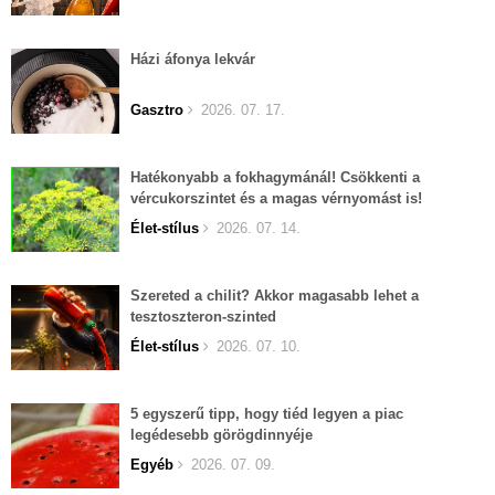
Házi áfonya lekvár
Gasztro
2026. 07. 17.
Hatékonyabb a fokhagymánál! Csökkenti a
vércukorszintet és a magas vérnyomást is!
Élet-stílus
2026. 07. 14.
Szereted a chilit? Akkor magasabb lehet a
tesztoszteron-szinted
Élet-stílus
2026. 07. 10.
5 egyszerű tipp, hogy tiéd legyen a piac
legédesebb görögdinnyéje
Egyéb
2026. 07. 09.