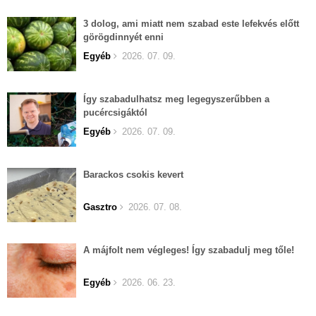
3 dolog, ami miatt nem szabad este lefekvés előtt
görögdinnyét enni
Egyéb
2026. 07. 09.
Így szabadulhatsz meg legegyszerűbben a
pucércsigáktól
Egyéb
2026. 07. 09.
Barackos csokis kevert
Gasztro
2026. 07. 08.
A májfolt nem végleges! Így szabadulj meg tőle!
Egyéb
2026. 06. 23.