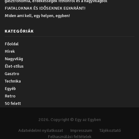
gasztronómia, érdekességek itthonról és a nagyvilágból
FIATALOKNAK ÉS IDŐSEKNEK EGYARÁNT!
Miden ami kell, egy helyen, egyben!
KATEGÓRIÁK
Főoldal
Hírek
Nagyvilág
Élet-stílus
Gasztro
Technika
Egyéb
Retro
50 felett
2026. Copyright © Egy az Egyben
Adatvédelmi nyilatkozat
Impresszum
Tájékoztató
Felhasználási feltételek