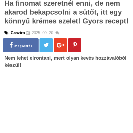
Ha finomat szeretnél enni, de nem
g
akarod bekapcsolni a sütőt, itt egy
l
e
könnyű krémes szelet! Gyors recept!
n
a
Gasztro
2025. 09. 20.
v
i
g
Megosztás
a
Nem lehet elrontani, mert olyan kevés hozzávalóból
t
i
készül!
o
n