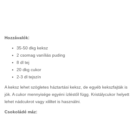
Hozzávalók:
35-50 dkg keksz
2 csomag vaníliás puding
8 dl tej
20 dkg cukor
2-3 dl tejszín
A keksz lehet szögletes háztartási keksz, de egyéb kekszfajták is
jók. A cukor mennyisége egyéni ízléstől függ. Kristálycukor helyett
lehet nádcukrot vagy xililtet is használni.
Csokoládé máz: