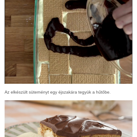
Az elkészült süteményt egy éjszakára tegyük a hűtőbe.