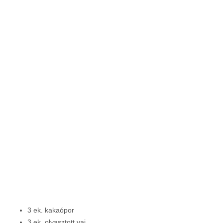
3 ek. kakaópor
3 ek. olvasztott vaj