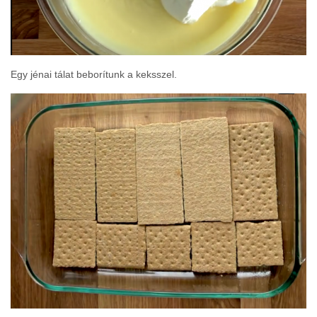
Egy jénai tálat beborítunk a keksszel.