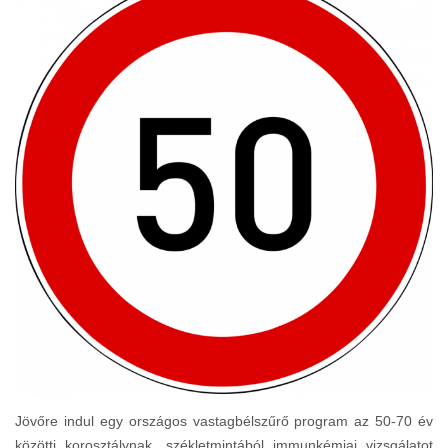
Jövőre indul egy országos vastagbélszűrő program az 50-70 év
közötti korosztálynak, székletmintából immunkémiai vizsgálatot