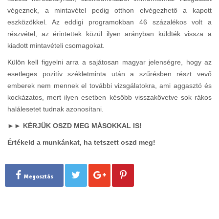
végeznek, a mintavétel pedig otthon elvégezhető a kapott
eszközökkel. Az eddigi programokban 46 százalékos volt a
részvétel, az érintettek közül ilyen arányban küldték vissza a
kiadott mintavételi csomagokat.
Külön kell figyelni arra a sajátosan magyar jelenségre, hogy az
esetleges pozitív székletminta után a szűrésben részt vevő
emberek nem mennek el további vizsgálatokra, ami aggasztó és
kockázatos, mert ilyen esetben később visszakövetve sok rákos
halálesetet tudnak azonosítani.
►► KÉRJÜK OSZD MEG MÁSOKKAL IS!
Értékeld a munkánkat, ha tetszett oszd meg!
Megosztás