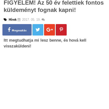
FIGYELEM! Az 50 év felettiek fontos
g
küldeményt fognak kapni!
l
e
n
Hírek
2017. 05. 19.
a
v
Megosztás
i
g
Itt megtudhatja mi lesz benne, és hová kell
a
visszaküldeni!
t
i
o
n