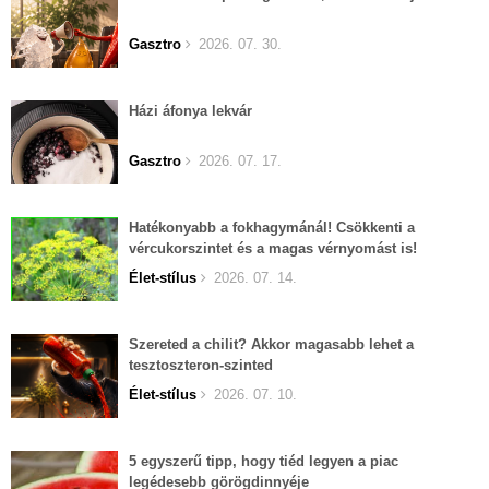
Gasztro
2026. 07. 30.
Házi áfonya lekvár
Gasztro
2026. 07. 17.
Hatékonyabb a fokhagymánál! Csökkenti a
vércukorszintet és a magas vérnyomást is!
Élet-stílus
2026. 07. 14.
Szereted a chilit? Akkor magasabb lehet a
tesztoszteron-szinted
Élet-stílus
2026. 07. 10.
5 egyszerű tipp, hogy tiéd legyen a piac
legédesebb görögdinnyéje