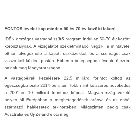
FONTOS levelet kap minden 50 és 70 év közötti lakos!
IDÉN országos vastagbélszűrő program indul az 50-70 év közötti
korosztálynak. A vizsgálatot székletmintából végzik, a mintavétel
otthon elvégezhető a kapott eszközökkel, és a csomagot csak
vissza kell küldeni postán. Ebben a betegségben évente ötezren
halnak meg Magyarországon.
A vastagbélrák kezelésére 22,5 milliárd forintot költött az
egészségbiztosító 2014-ben, ami több mint kétszeres növekedés
a 2001-es 10 milliárd forinthoz képest. Magyarország vezető
helyen áll Európában a megbetegedések aránya és az ebből
származó halálesetek tekintetében, világszinten pedig csak
Ausztrália és Új-Zéland előzi meg.