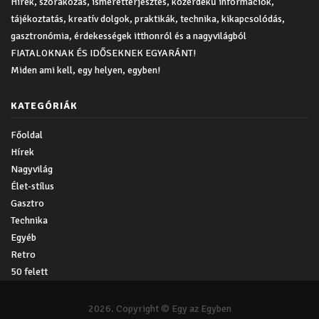
Hírek, szórakozás, ismeretterjesztés, közérdekű információk,
tájékoztatás, kreatív dolgok, praktikák, technika, kikapcsolódás,
gasztronómia, érdekességek itthonról és a nagyvilágból
FIATALOKNAK ÉS IDŐSEKNEK EGYARÁNT!
Miden ami kell, egy helyen, egyben!
KATEGÓRIÁK
Főoldal
Hírek
Nagyvilág
Élet-stílus
Gasztro
Technika
Egyéb
Retro
50 felett
2026. Copyright © Egy az Egyben