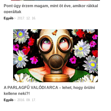
Pont úgy érzem magam, mint öt éve, amikor rákkal
operáltak
Egyéb
2017. 12. 16.
A PARLAGFŰ VALÓDI ARCA – lehet, hogy örülni
kellene neki?!
Egyéb
2016. 09. 17.