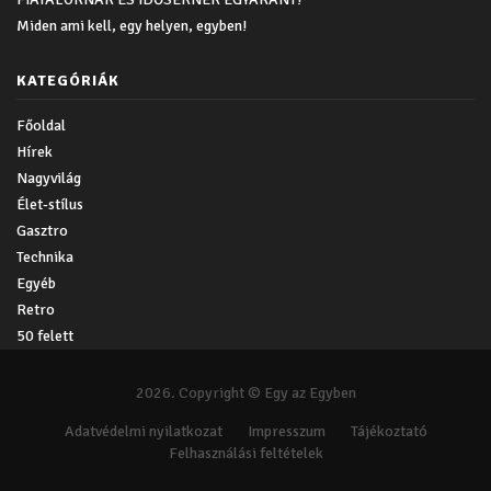
Miden ami kell, egy helyen, egyben!
KATEGÓRIÁK
Főoldal
Hírek
Nagyvilág
Élet-stílus
Gasztro
Technika
Egyéb
Retro
50 felett
2026. Copyright © Egy az Egyben
Adatvédelmi nyilatkozat
Impresszum
Tájékoztató
Felhasználási feltételek