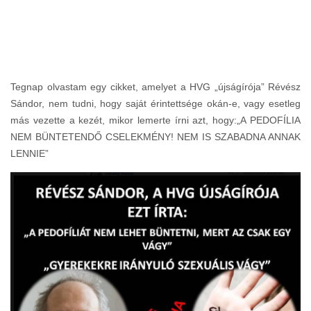
Tegnap olvastam egy cikket, amelyet a HVG „újságírója” Révész
Sándor, nem tudni, hogy saját érintettsége okán-e, vagy esetleg
más vezette a kezét, mikor lemerte írni azt, hogy:„A PEDOFÍLIA
NEM BÜNTETENDŐ CSELEKMÉNY! NEM IS SZABADNA ANNAK
LENNIE”