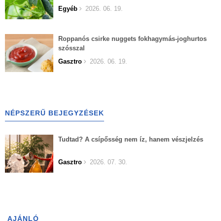
Egyéb
2026. 06. 19.
Roppanós csirke nuggets fokhagymás-joghurtos
szósszal
Gasztro
2026. 06. 19.
NÉPSZERŰ BEJEGYZÉSEK
Tudtad? A csípősség nem íz, hanem vészjelzés
Gasztro
2026. 07. 30.
AJÁNLÓ