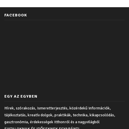
FACEBOOK
EGY AZ EGYBEN
Hírek, szórakozás, ismeretterjesztés, közérdekű információk,
tájékoztatás, kreatív dolgok, praktikák, technika, kikapcsolódás,
gasztronómia, érdekességek itthonról és a nagyvilágból
FIATALOKNAK ÉS IDŐSEKNEK EGYARÁNT!