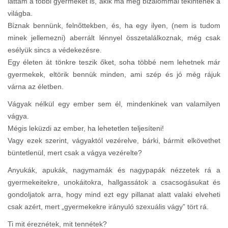
láttam a többi gyermeket is, akik ma még bizalommal tekintenek a
világba.
Bíznak bennünk, felnőttekben, és, ha egy ilyen, (nem is tudom
minek jellemezni) aberrált lénnyel összetalálkoznak, még csak
esélyük sincs a védekezésre.
Egy életen át tönkre teszik őket, soha többé nem lehetnek már
gyermekek, eltörik bennük minden, ami szép és jó még rájuk
várna az életben.
Vágyak nélkül egy ember sem él, mindenkinek van valamilyen
vágya.
Mégis leküzdi az ember, ha lehetetlen teljesíteni!
Vagy ezek szerint, vágyaktól vezérelve, bárki, bármit elkövethet
büntetlenül, mert csak a vágya vezérelte?
Anyukák, apukák, nagymamák és nagypapák nézzetek rá a
gyermekeitekre, unokáitokra, hallgassátok a csacsogásukat és
gondoljatok arra, hogy mind ezt egy pillanat alatt valaki elveheti
csak azért, mert „gyermekekre irányuló szexuális vágy” tört rá.
Ti mit éreznétek, mit tennétek?