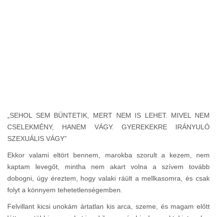
„SEHOL SEM BÜNTETIK, MERT NEM IS LEHET. MIVEL NEM
CSELEKMÉNY, HANEM VÁGY. GYEREKEKRE IRÁNYULÓ
SZEXUÁLIS VÁGY”
Ekkor valami eltört bennem, marokba szorult a kezem, nem
kaptam levegőt, mintha nem akart volna a szívem tovább
dobogni, úgy éreztem, hogy valaki ráült a mellkasomra, és csak
folyt a könnyem tehetetlenségemben.
Felvillant kicsi unokám ártatlan kis arca, szeme, és magam előtt