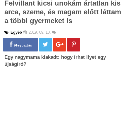
Felvillant kicsi unokám ártatlan kis
g
arca, szeme, és magam előtt láttam
l
e
a többi gyermeket is
n
a
Egyéb
2019. 09. 10.
v
i
g
Megosztás
a
Egy nagymama kiakadt: hogy írhat ilyet egy
t
i
újságíró?
o
n