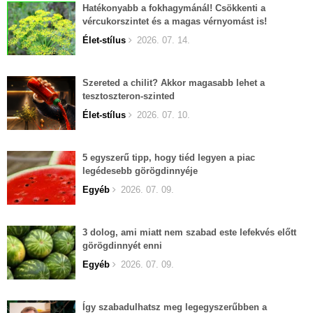
Hatékonyabb a fokhagymánál! Csökkenti a
vércukorszintet és a magas vérnyomást is!
Élet-stílus
2026. 07. 14.
Szereted a chilit? Akkor magasabb lehet a
tesztoszteron-szinted
Élet-stílus
2026. 07. 10.
5 egyszerű tipp, hogy tiéd legyen a piac
legédesebb görögdinnyéje
Egyéb
2026. 07. 09.
3 dolog, ami miatt nem szabad este lefekvés előtt
görögdinnyét enni
Egyéb
2026. 07. 09.
Így szabadulhatsz meg legegyszerűbben a