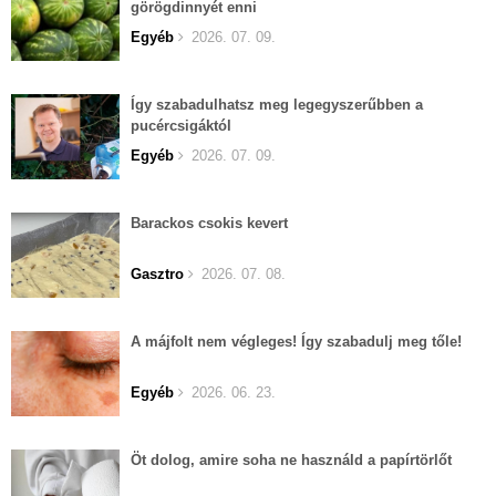
görögdinnyét enni
Egyéb
2026. 07. 09.
Így szabadulhatsz meg legegyszerűbben a
pucércsigáktól
Egyéb
2026. 07. 09.
Barackos csokis kevert
Gasztro
2026. 07. 08.
A májfolt nem végleges! Így szabadulj meg tőle!
Egyéb
2026. 06. 23.
Öt dolog, amire soha ne használd a papírtörlőt