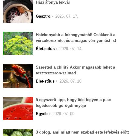
Házi áfonya lekvár
Gasztro
2026. 07. 17.
Hatékonyabb a fokhagymánál! Csökkenti a
vércukorszintet és a magas vérnyomást is!
Élet-stílus
2026. 07. 14.
Szereted a chilit? Akkor magasabb lehet a
tesztoszteron-szinted
Élet-stílus
2026. 07. 10.
5 egyszerű tipp, hogy tiéd legyen a piac
legédesebb görögdinnyéje
Egyéb
2026. 07. 09.
3 dolog, ami miatt nem szabad este lefekvés előtt