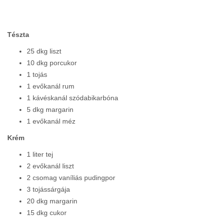
Tészta
25 dkg liszt
10 dkg porcukor
1 tojás
1 evőkanál rum
1 kávéskanál szódabikarbóna
5 dkg margarin
1 evőkanál méz
Krém
1 liter tej
2 evőkanál liszt
2 csomag vaníliás pudingpor
3 tojássárgája
20 dkg margarin
15 dkg cukor