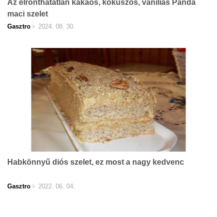
Az elronthatatlan kakaós, kókuszos, vaníliás Panda
maci szelet
Gasztro
2024. 08. 30.
Habkönnyű diós szelet, ez most a nagy kedvenc
Gasztro
2022. 06. 04.