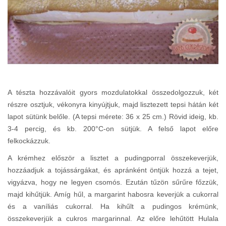
A tészta hozzávalóit gyors mozdulatokkal összedolgozzuk, két
részre osztjuk, vékonyra kinyújtjuk, majd lisztezett tepsi hátán két
lapot sütünk belőle. (A tepsi mérete: 36 x 25 cm.) Rövid ideig, kb.
3-4 percig, és kb. 200°C-on sütjük. A felső lapot előre
felkockázzuk.
A krémhez először a lisztet a pudingporral összekeverjük,
hozzáadjuk a tojássárgákat, és apránként öntjük hozzá a tejet,
vigyázva, hogy ne legyen csomós. Ezután tűzön sűrűre főzzük,
majd kihűtjük. Amíg hűl, a margarint habosra keverjük a cukorral
és a vaníliás cukorral. Ha kihűlt a pudingos krémünk,
összekeverjük a cukros margarinnal. Az előre lehűtött Hulala