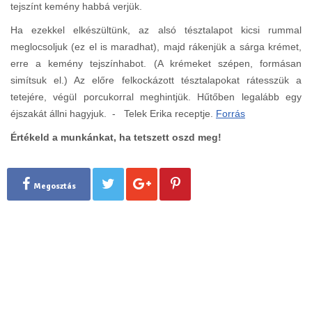
tejszínt kemény habbá verjük.
Ha ezekkel elkészültünk, az alsó tésztalapot kicsi rummal
meglocsoljuk (ez el is maradhat), majd rákenjük a sárga krémet,
erre a kemény tejszínhabot. (A krémeket szépen, formásan
simítsuk el.) Az előre felkockázott tésztalapokat rátesszük a
tetejére, végül porcukorral meghintjük. Hűtőben legalább egy
éjszakát állni hagyjuk. - Telek Erika receptje.
Forrás
Értékeld a munkánkat, ha tetszett oszd meg!
Megosztás