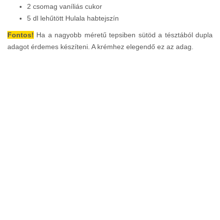
2 csomag vaníliás cukor
5 dl lehűtött Hulala habtejszín
Fontos!
Ha a nagyobb méretű tepsiben sütöd a tésztából dupla
adagot érdemes készíteni. A krémhez elegendő ez az adag.