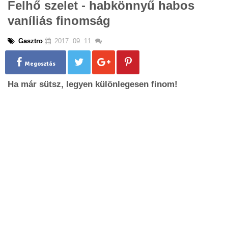
Felhő szelet - habkönnyű habos
g
vaníliás finomság
l
e
n
Gasztro
2017. 09. 11.
a
v
Megosztás
i
g
Ha már sütsz, legyen különlegesen finom!
a
t
i
o
n