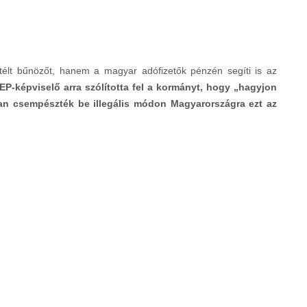
télt bűnözőt, hanem a magyar adófizetők pénzén segíti is az
EP-képviselő arra szólította fel a kormányt, hogy „hagyjon
gyan csempészték be illegális módon Magyarországra ezt az