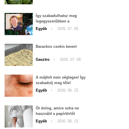
Így szabadulhatsz meg
legegyszerűbben a
pucércsigáktól
Egyéb
2026. 07. 09.
Barackos csokis kevert
Gasztro
2026. 07. 08.
A májfolt nem végleges! Így
szabadulj meg tőle!
Egyéb
2026. 06. 23.
Öt dolog, amire soha ne
használd a papírtörlőt
Egyéb
2026. 06. 23.