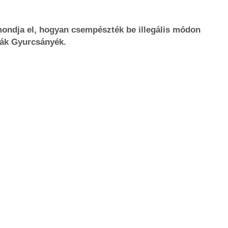
 mondja el, hogyan csempészték be illegális módon
ják Gyurcsányék.