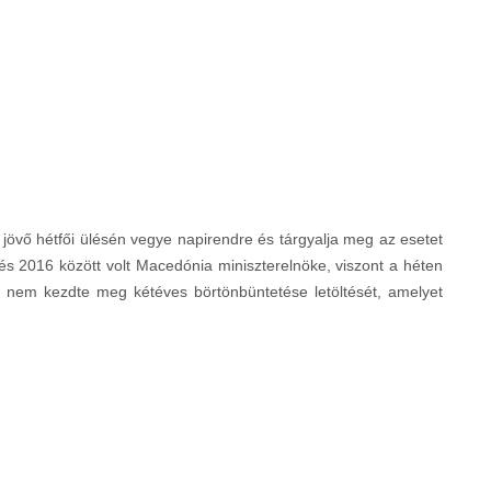
övő hétfői ülésén vegye napirendre és tárgyalja meg az esetet
és 2016 között volt Macedónia miniszterelnöke, viszont a héten
n nem kezdte meg kétéves börtönbüntetése letöltését, amelyet