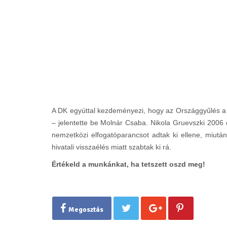
A DK egyúttal kezdeményezi, hogy az Országgyűlés a j
– jelentette be Molnár Csaba. Nikola Gruevszki 2006 
nemzetközi elfogatóparancsot adtak ki ellene, miutá
hivatali visszaélés miatt szabtak ki rá.
Értékeld a munkánkat, ha tetszett oszd meg!
Megosztás