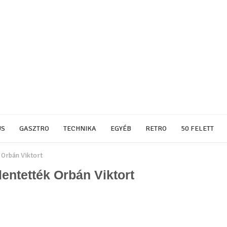
US
GASZTRO
TECHNIKA
EGYÉB
RETRO
50 FELETT
 Orbán Viktort
entették Orbán Viktort