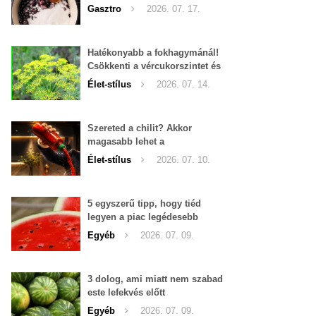
Gasztro
2026. 07. 17.
Hatékonyabb a fokhagymánál!
Csökkenti a vércukorszintet és
a magas vérnyomást is!
Élet-stílus
2026. 07. 14.
Szereted a chilit? Akkor
magasabb lehet a
tesztoszteron-szinted
Élet-stílus
2026. 07. 10.
5 egyszerű tipp, hogy tiéd
legyen a piac legédesebb
görögdinnyéje
Egyéb
2026. 07. 09.
3 dolog, ami miatt nem szabad
este lefekvés előtt
görögdinnyét enni
Egyéb
2026. 07. 09.