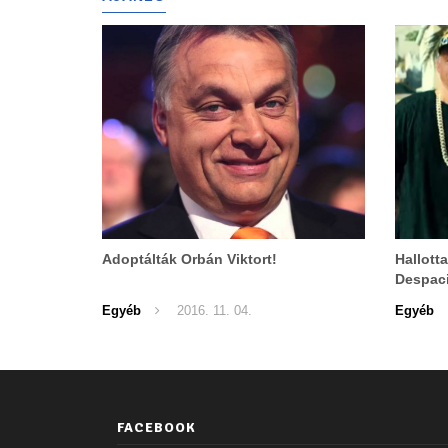
Adoptálták Orbán Viktort!
Hallott
Despaci
Egyéb
2016. 11. 04.
Egyéb
FACEBOOK