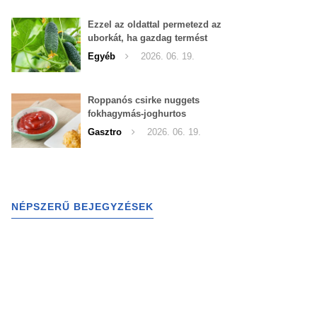
Ezzel az oldattal permetezd az
uborkát, ha gazdag termést
szeretnél begyűjteni
Egyéb
2026. 06. 19.
Roppanós csirke nuggets
fokhagymás-joghurtos
szósszal
Gasztro
2026. 06. 19.
NÉPSZERŰ BEJEGYZÉSEK