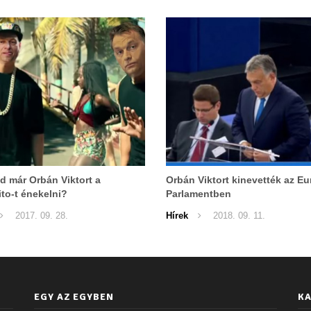
ad már Orbán Viktort a
Orbán Viktort kinevették az Eu
to-t énekelni?
Parlamentben
2017. 09. 28.
Hírek
2018. 09. 11.
EGY AZ EGYBEN
KA