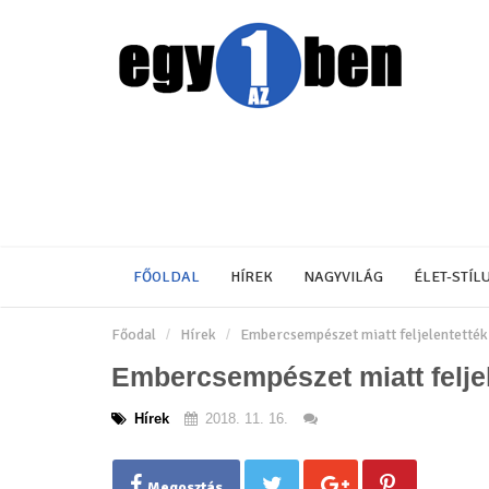
FŐOLDAL
HÍREK
NAGYVILÁG
ÉLET-STÍL
Főodal
Hírek
Embercsempészet miatt feljelentették
Embercsempészet miatt feljel
Hírek
2018. 11. 16.
Megosztás