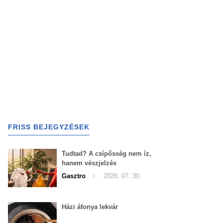
FRISS BEJEGYZÉSEK
Tudtad? A csípősség nem íz,
hanem vészjelzés
Gasztro
2026. 07. 30.
Házi áfonya lekvár