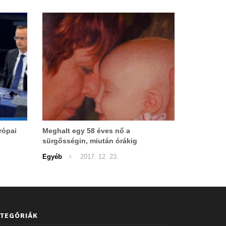
rópai
Meghalt egy 58 éves nő a
sürgősségin, miután órákig
várakoztatták – Zacher Gábort is
Egyéb
2017. 12. 23.
feljelentették
TEGÓRIÁK