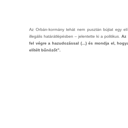
Az Orbán-kormány tehát nem pusztán bújtat egy elí
illegális határátlépésben – jelentette ki a politikus.
Az 
fel végre a hazudozással (...) és mondja el, ho
elítélt bűnözőt”.