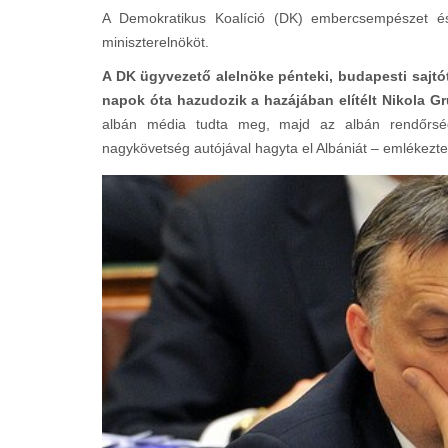
A Demokratikus Koalíció (DK) embercsempészet és il
miniszterelnököt.
A DK ügyvezető alelnöke pénteki, budapesti sajt
napok óta hazudozik a hazájában elítélt Nikola G
albán média tudta meg, majd az albán rendőrség m
nagykövetség autójával hagyta el Albániát – emlékezte