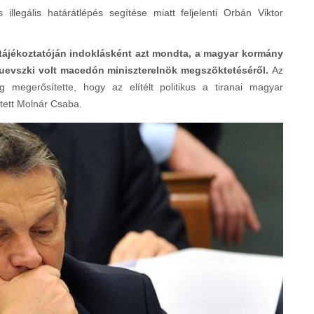
legális határátlépés segítése miatt feljelenti Orbán Viktor
ótájékoztatóján indoklásként azt mondta, a magyar kormány
ruevszki volt macedón miniszterelnök megszöktetéséről.
Az
egerősítette, hogy az elítélt politikus
a tiranai magyar
tett Molnár Csaba.