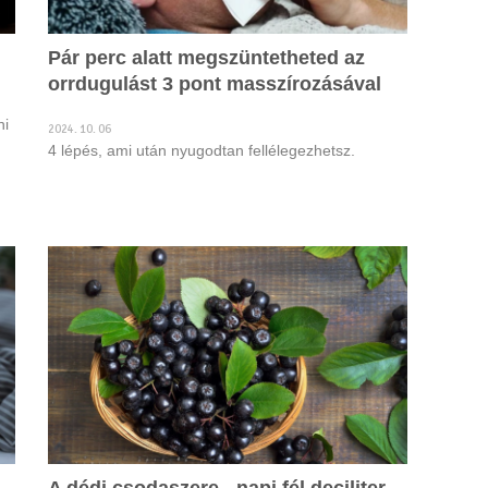
Pár perc alatt megszüntetheted az
orrdugulást 3 pont masszírozásával
ni
2024. 10. 06
4 lépés, ami után nyugodtan fellélegezhetsz.