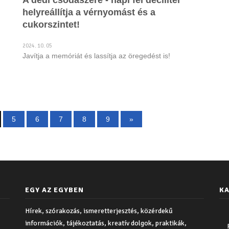
A dédi csodaszere - napi fél deciliter
helyreállítja a vérnyomást és a
cukorszintet!
2024. 10. 05
Javítja a memóriát és lassítja az öregedést is!
5
6
7
8
9
»
EGY AZ EGYBEN
KA
Hírek, szórakozás, ismeretterjesztés, közérdekű
információk, tájékoztatás, kreatív dolgok, praktikák,