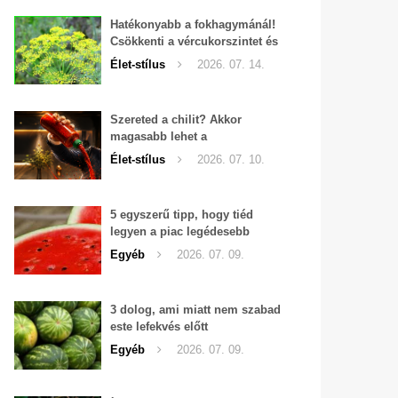
Hatékonyabb a fokhagymánál!
Csökkenti a vércukorszintet és
a magas vérnyomást is!
Élet-stílus
2026. 07. 14.
Szereted a chilit? Akkor
magasabb lehet a
tesztoszteron-szinted
Élet-stílus
2026. 07. 10.
5 egyszerű tipp, hogy tiéd
legyen a piac legédesebb
görögdinnyéje
Egyéb
2026. 07. 09.
3 dolog, ami miatt nem szabad
este lefekvés előtt
görögdinnyét enni
Egyéb
2026. 07. 09.