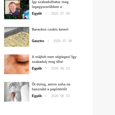
Így szabadulhatsz meg
legegyszerűbben a
pucércsigáktól
Egyéb
2026. 07. 09.
Barackos csokis kevert
Gasztro
2026. 07. 08.
A májfolt nem végleges! Így
szabadulj meg tőle!
Egyéb
2026. 06. 23.
Öt dolog, amire soha ne
használd a papírtörlőt
Egyéb
2026. 06. 23.