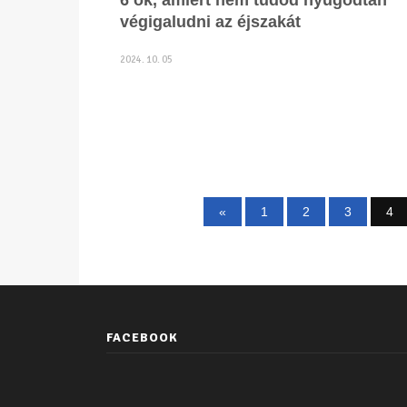
6 ok, amiért nem tudod nyugodtan
végigaludni az éjszakát
2024. 10. 05
«
1
2
3
4
FACEBOOK