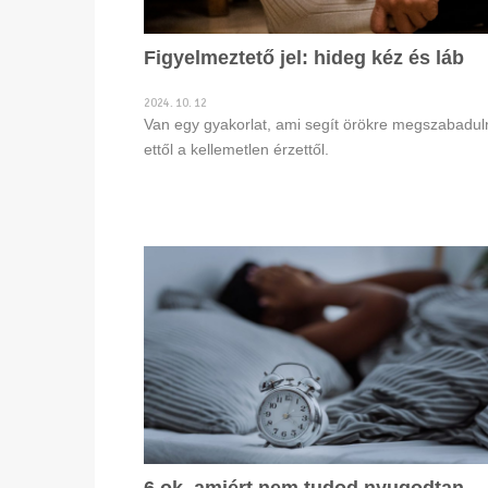
Figyelmeztető jel: hideg kéz és láb
2024. 10. 12
Van egy gyakorlat, ami segít örökre megszabadul
ettől a kellemetlen érzettől.