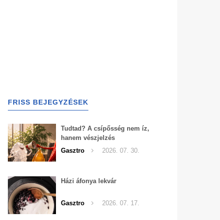
FRISS BEJEGYZÉSEK
Tudtad? A csípősség nem íz,
hanem vészjelzés
Gasztro
2026. 07. 30.
Házi áfonya lekvár
Gasztro
2026. 07. 17.