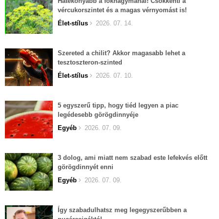
Hatékonyabb a fokhagymánál! Csökkenti a
vércukorszintet és a magas vérnyomást is!
Élet-stílus
2026. 07. 14.
Szereted a chilit? Akkor magasabb lehet a
tesztoszteron-szinted
Élet-stílus
2026. 07. 10.
5 egyszerű tipp, hogy tiéd legyen a piac
legédesebb görögdinnyéje
Egyéb
2026. 07. 09.
3 dolog, ami miatt nem szabad este lefekvés előtt
görögdinnyét enni
Egyéb
2026. 07. 09.
Így szabadulhatsz meg legegyszerűbben a