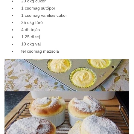
20 dkg cukor
1 csomag sütőpor
1 csomag vaníliás cukor
25 dkg túró
4 db tojás
1.25 dl tej
10 dkg vaj
fél csomag mazsola