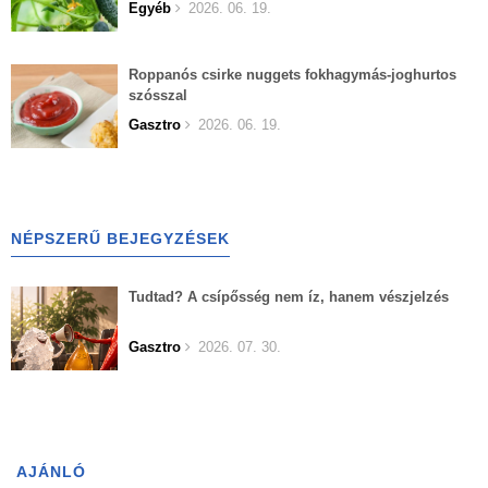
Egyéb
2026. 06. 19.
Roppanós csirke nuggets fokhagymás-joghurtos
szósszal
Gasztro
2026. 06. 19.
NÉPSZERŰ BEJEGYZÉSEK
Tudtad? A csípősség nem íz, hanem vészjelzés
Gasztro
2026. 07. 30.
AJÁNLÓ