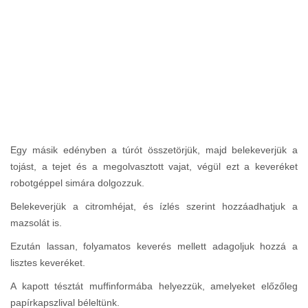
Egy másik edényben a túrót összetörjük, majd belekeverjük a
tojást, a tejet és a megolvasztott vajat, végül ezt a keveréket
robotgéppel simára dolgozzuk.
Belekeverjük a citromhéjat, és ízlés szerint hozzáadhatjuk a
mazsolát is.
Ezután lassan, folyamatos keverés mellett adagoljuk hozzá a
lisztes keveréket.
A kapott tésztát muffinformába helyezzük, amelyeket előzőleg
papírkapszlival béleltünk.