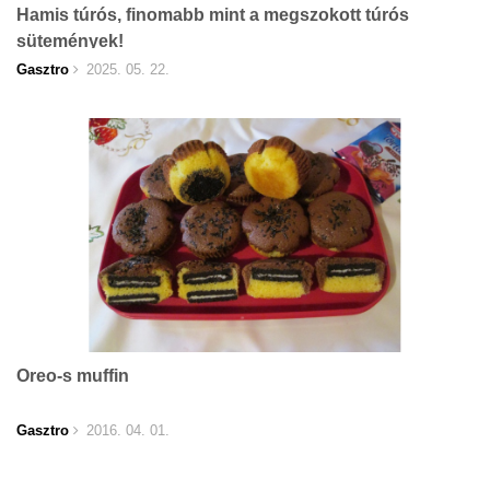
Hamis túrós, finomabb mint a megszokott túrós
sütemények!
Gasztro
2025. 05. 22.
Oreo-s muffin
Gasztro
2016. 04. 01.