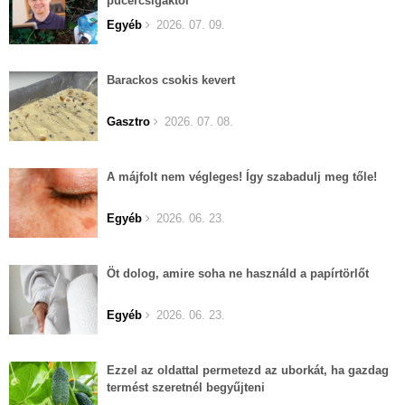
pucércsigáktól
Egyéb
2026. 07. 09.
Barackos csokis kevert
Gasztro
2026. 07. 08.
A májfolt nem végleges! Így szabadulj meg tőle!
Egyéb
2026. 06. 23.
Öt dolog, amire soha ne használd a papírtörlőt
Egyéb
2026. 06. 23.
Ezzel az oldattal permetezd az uborkát, ha gazdag
termést szeretnél begyűjteni