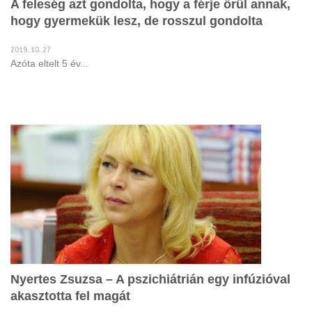
A feleség azt gondolta, hogy a férje örül annak,
hogy gyermekük lesz, de rosszul gondolta
2019. 10. 27
Azóta eltelt 5 év...
Nyertes Zsuzsa – A pszichiátrián egy infúzióval
akasztotta fel magát