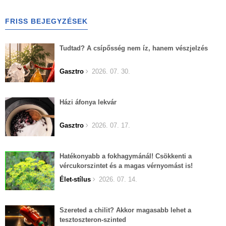
FRISS BEJEGYZÉSEK
Tudtad? A csípősség nem íz, hanem vészjelzés
Gasztro
2026. 07. 30.
Házi áfonya lekvár
Gasztro
2026. 07. 17.
Hatékonyabb a fokhagymánál! Csökkenti a
vércukorszintet és a magas vérnyomást is!
Élet-stílus
2026. 07. 14.
Szereted a chilit? Akkor magasabb lehet a
tesztoszteron-szinted