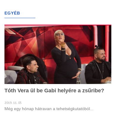
g
l
EGYÉB
(4155)
e
n
a
v
i
g
a
t
i
o
n
Tóth Vera ül be Gabi helyére a zsűribe?
2019. 11. 05
Még egy hónap hátravan a tehetségkutatóból...