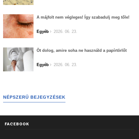
A májfolt nem végleges! Így szabadulj meg tőle!
Egyéb
2026. 06. 23.
Öt dolog, amire soha ne használd a papírtörlőt
Egyéb
2026. 06. 23.
NÉPSZERŰ BEJEGYZÉSEK
FACEBOOK