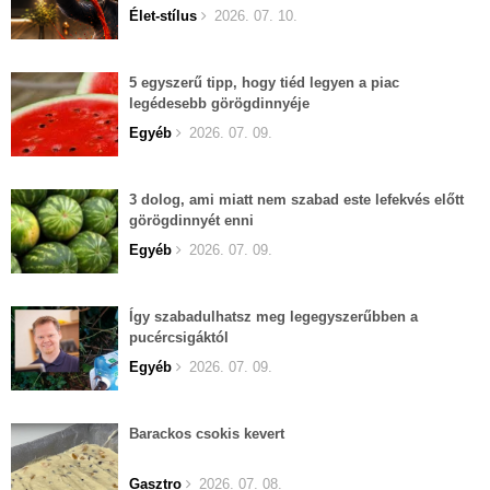
Élet-stílus
2026. 07. 10.
5 egyszerű tipp, hogy tiéd legyen a piac
legédesebb görögdinnyéje
Egyéb
2026. 07. 09.
3 dolog, ami miatt nem szabad este lefekvés előtt
görögdinnyét enni
Egyéb
2026. 07. 09.
Így szabadulhatsz meg legegyszerűbben a
pucércsigáktól
Egyéb
2026. 07. 09.
Barackos csokis kevert
Gasztro
2026. 07. 08.