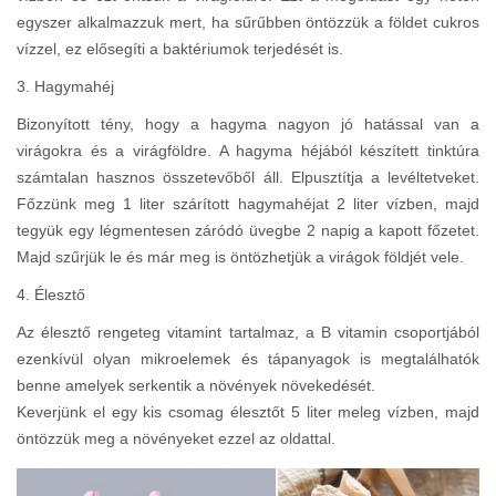
egyszer alkalmazzuk mert, ha sűrűbben öntözzük a földet cukros
vízzel, ez elősegíti a baktériumok terjedését is.
3. Hagymahéj
Bizonyított tény, hogy a hagyma nagyon jó hatással van a
virágokra és a virágföldre. A hagyma héjából készített tinktúra
számtalan hasznos összetevőből áll. Elpusztítja a levéltetveket.
Főzzünk meg 1 liter szárított hagymahéjat 2 liter vízben, majd
tegyük egy légmentesen záródó üvegbe 2 napig a kapott főzetet.
Majd szűrjük le és már meg is öntözhetjük a virágok földjét vele.
4. Élesztő
Az élesztő rengeteg vitamint tartalmaz, a B vitamin csoportjából
ezenkívül olyan mikroelemek és tápanyagok is megtalálhatók
benne amelyek serkentik a növények növekedését.
Keverjünk el egy kis csomag élesztőt 5 liter meleg vízben, majd
öntözzük meg a növényeket ezzel az oldattal.