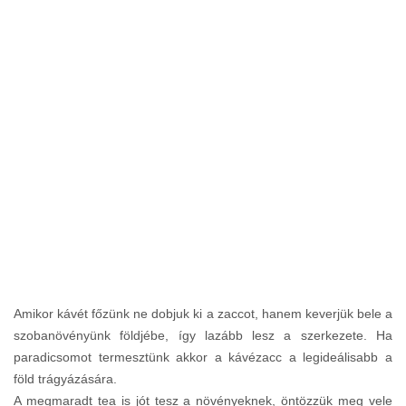
Amikor kávét főzünk ne dobjuk ki a zaccot, hanem keverjük bele a
szobanövényünk földjébe, így lazább lesz a szerkezete. Ha
paradicsomot termesztünk akkor a kávézacc a legideálisabb a
föld trágyázására.
A megmaradt tea is jót tesz a növényeknek, öntözzük meg vele