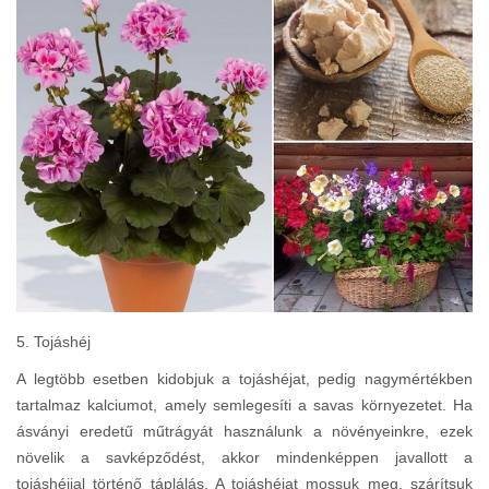
5. Tojáshéj
A legtöbb esetben kidobjuk a tojáshéjat, pedig nagymértékben
tartalmaz kalciumot, amely semlegesíti a savas környezetet. Ha
ásványi eredetű műtrágyát használunk a növényeinkre, ezek
növelik a savképződést, akkor mindenképpen javallott a
tojáshéjjal történő táplálás. A tojáshéjat mossuk meg, szárítsuk