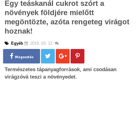
Egy teáskanál cukrot szórt a
g
növények földjére mielőtt
l
e
megöntözte, azóta rengeteg virágot
n
hoznak!
a
v
i
Egyéb
2019. 03. 12.
g
a
Megosztás
t
i
Természetes tápanyagforrások, ami csodásan
o
virágzóvá teszi a növényedet.
n