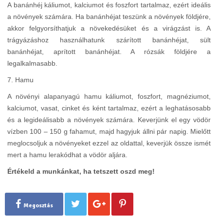
A banánhéj káliumot, kalciumot és foszfort tartalmaz, ezért ideális
a növények számára. Ha banánhéjat teszünk a növények földjére,
akkor felgyorsíthatjuk a növekedésüket és a virágzást is. A
trágyázáshoz használhatunk szárított banánhéjat, sült
banánhéjat, aprított banánhéjat. A rózsák földjére a
legalkalmasabb.
7. Hamu
A növényi alapanyagú hamu káliumot, foszfort, magnéziumot,
kalciumot, vasat, cinket és ként tartalmaz, ezért a leghatásosabb
és a legideálisabb a növények számára. Keverjünk el egy vödör
vízben 100 – 150 g fahamut, majd hagyjuk állni pár napig. Mielőtt
meglocsoljuk a növényeket ezzel az oldattal, keverjük össze ismét
mert a hamu lerakódhat a vödör aljára.
Értékeld a munkánkat, ha tetszett oszd meg!
Megosztás