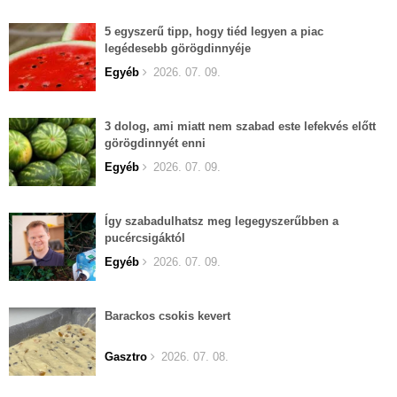
5 egyszerű tipp, hogy tiéd legyen a piac
legédesebb görögdinnyéje
Egyéb
2026. 07. 09.
3 dolog, ami miatt nem szabad este lefekvés előtt
görögdinnyét enni
Egyéb
2026. 07. 09.
Így szabadulhatsz meg legegyszerűbben a
pucércsigáktól
Egyéb
2026. 07. 09.
Barackos csokis kevert
Gasztro
2026. 07. 08.