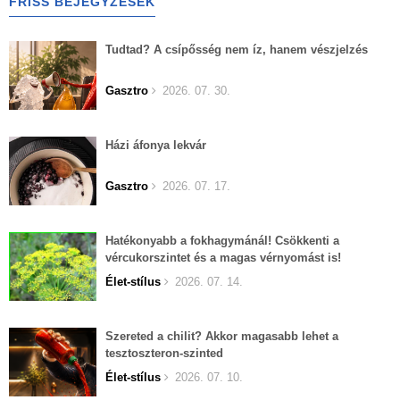
FRISS BEJEGYZÉSEK
Tudtad? A csípősség nem íz, hanem vészjelzés
Gasztro
2026. 07. 30.
Házi áfonya lekvár
Gasztro
2026. 07. 17.
Hatékonyabb a fokhagymánál! Csökkenti a
vércukorszintet és a magas vérnyomást is!
Élet-stílus
2026. 07. 14.
Szereted a chilit? Akkor magasabb lehet a
tesztoszteron-szinted
Élet-stílus
2026. 07. 10.