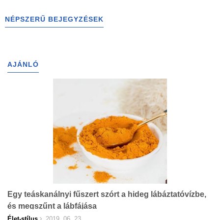
NÉPSZERŰ BEJEGYZÉSEK
AJÁNLÓ
Egy teáskanálnyi fűszert szórt a hideg lábáztatóvízbe,
és megszűnt a lábfájása
Élet-stílus
2019. 06. 23.