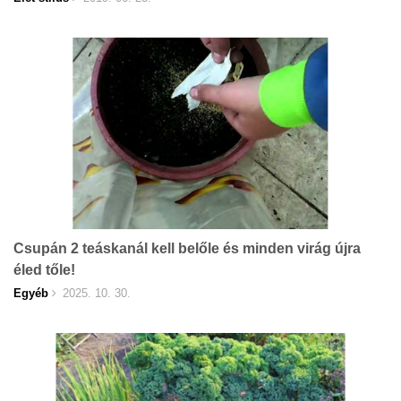
Csupán 2 teáskanál kell belőle és minden virág újra
éled tőle!
Egyéb
2025. 10. 30.