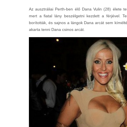
Az ausztráliai Perth-ben élő Dana Vulin (28) élete te
mert a fiatal lány beszélgetni kezdett a férjével.
borították, és sajnos a lángok Dana arcát sem kímél
akarta tenni Dana csinos arcát.