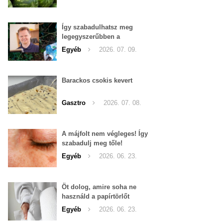
Így szabadulhatsz meg
legegyszerűbben a
pucércsigáktól
Egyéb
2026. 07. 09.
Barackos csokis kevert
Gasztro
2026. 07. 08.
A májfolt nem végleges! Így
szabadulj meg tőle!
Egyéb
2026. 06. 23.
Öt dolog, amire soha ne
használd a papírtörlőt
Egyéb
2026. 06. 23.