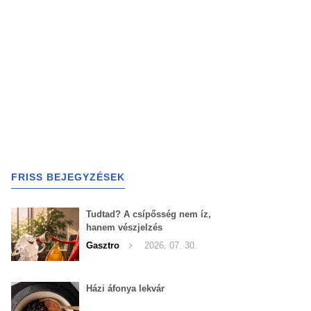
FRISS BEJEGYZÉSEK
Tudtad? A csípősség nem íz,
hanem vészjelzés
Gasztro
2026. 07. 30.
Házi áfonya lekvár