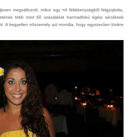
ljesen megváltozott, mikor egy nő féltékenységből felgyújtotta,
 Testének több mint 60 százalékát harmadfokú égési sérülések
ték. A kegyetlen nőszemély azt mondta, hogy egyszerűen tönkre