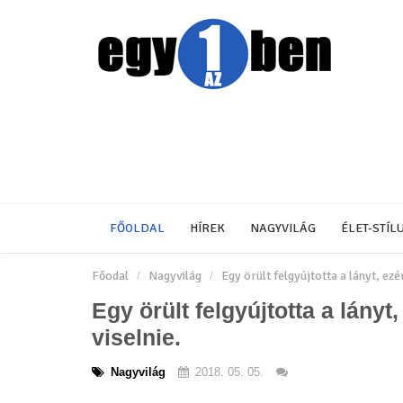
FŐOLDAL
HÍREK
NAGYVILÁG
ÉLET-STÍL
Főodal
Nagyvilág
Egy örült felgyújtotta a lányt, ezé
Egy örült felgyújtotta a lányt
viselnie.
Nagyvilág
2018. 05. 05.