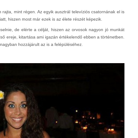
rajta, mint régen. Az egyik ausztrál televíziós csatornának el is
t, hiszen most már ezek is az élete részét képezik.
selnie, de elérte a célját, hiszen az orvosok nagyon jó munkát
lső ereje, kitartása ami igazán értékelendő ebben a történetben.
nagyban hozzájárult az is a felépüléséhez.