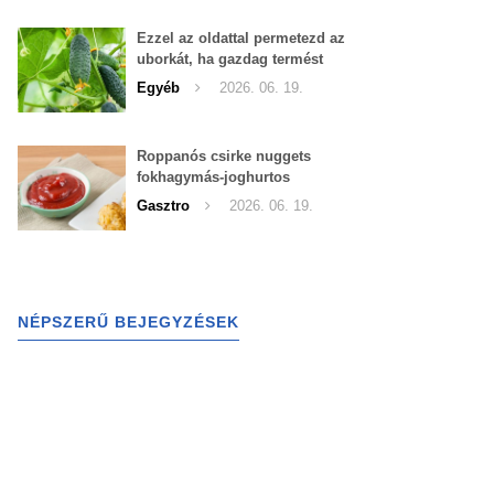
Ezzel az oldattal permetezd az
uborkát, ha gazdag termést
szeretnél begyűjteni
Egyéb
2026. 06. 19.
Roppanós csirke nuggets
fokhagymás-joghurtos
szósszal
Gasztro
2026. 06. 19.
NÉPSZERŰ BEJEGYZÉSEK