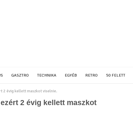
US
GASZTRO
TECHNIKA
EGYÉB
RETRO
50 FELETT
rt 2 évig kellett maszkot viselnie.
, ezért 2 évig kellett maszkot