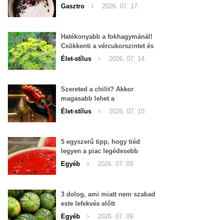
Gasztro
2026. 07. 17.
Hatékonyabb a fokhagymánál!
Csökkenti a vércukorszintet és
a magas vérnyomást is!
Élet-stílus
2026. 07. 14.
Szereted a chilit? Akkor
magasabb lehet a
tesztoszteron-szinted
Élet-stílus
2026. 07. 10.
5 egyszerű tipp, hogy tiéd
legyen a piac legédesebb
görögdinnyéje
Egyéb
2026. 07. 09.
3 dolog, ami miatt nem szabad
este lefekvés előtt
görögdinnyét enni
Egyéb
2026. 07. 09.