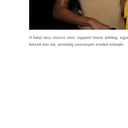
A fiatal lány viszont nem roppant össze lelkileg, egy
fekszik kés alá, ameddig visszanyeri eredeti külsejét.