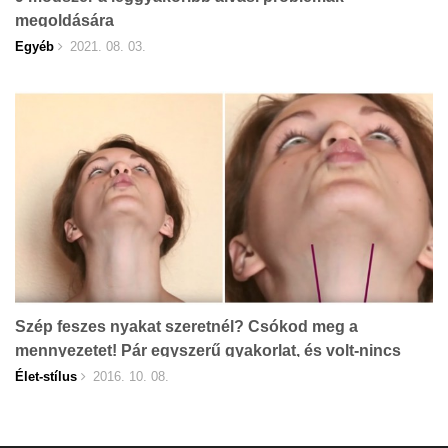
megoldására
Egyéb
2021. 08. 03.
Szép feszes nyakat szeretnél? Csókod meg a
mennyezetet! Pár egyszerű gyakorlat, és volt-nincs
toka!
Élet-stílus
2016. 10. 08.