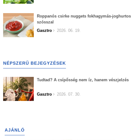
Roppanós csirke nuggets fokhagymás-joghurtos
szósszal
Gasztro
2026. 06. 19.
NÉPSZERŰ BEJEGYZÉSEK
Tudtad? A csípősség nem íz, hanem vészjelzés
Gasztro
2026. 07. 30.
AJÁNLÓ