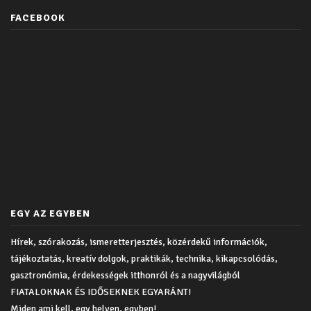
FACEBOOK
EGY AZ EGYBEN
Hírek, szórakozás, ismeretterjesztés, közérdekű információk,
tájékoztatás, kreatív dolgok, praktikák, technika, kikapcsolódás,
gasztronómia, érdekességek itthonról és a nagyvilágból
FIATALOKNAK ÉS IDŐSEKNEK EGYARÁNT!
Miden ami kell, egy helyen, egyben!