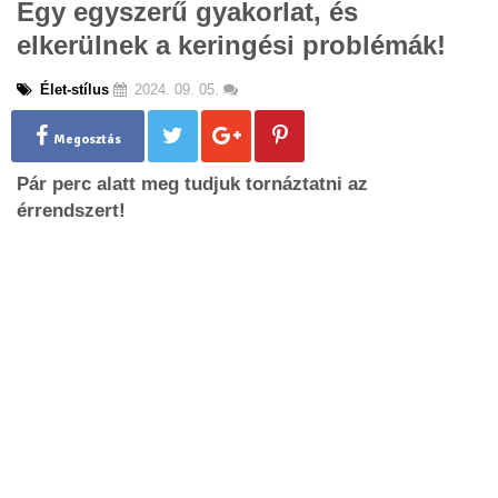
Egy egyszerű gyakorlat, és
g
elkerülnek a keringési problémák!
l
e
n
Élet-stílus
2024. 09. 05.
a
v
Megosztás
i
g
Pár perc alatt meg tudjuk tornáztatni az
a
érrendszert!
t
i
o
n