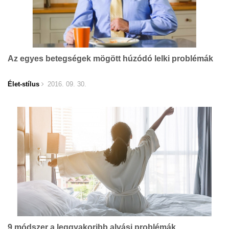
Az egyes betegségek mögött húzódó lelki problémák
Élet-stílus
2016. 09. 30.
9 módszer a leggyakoribb alvási problémák