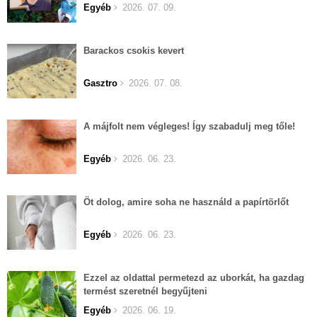
Egyéb
2026. 07. 09.
Barackos csokis kevert
Gasztro
2026. 07. 08.
A májfolt nem végleges! Így szabadulj meg tőle!
Egyéb
2026. 06. 23.
Öt dolog, amire soha ne használd a papírtörlőt
Egyéb
2026. 06. 23.
Ezzel az oldattal permetezd az uborkát, ha gazdag
termést szeretnél begyűjteni
Egyéb
2026. 06. 19.