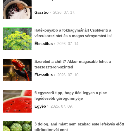
Gasztro
2026. 07. 17.
Hatékonyabb a fokhagymánál! Csökkenti a
vércukorszintet és a magas vérnyomást is!
Élet-stílus
2026. 07. 14.
Szereted a chilit? Akkor magasabb lehet a
tesztoszteron-szinted
Élet-stílus
2026. 07. 10.
5 egyszerű tipp, hogy tiéd legyen a piac
legédesebb görögdinnyéje
Egyéb
2026. 07. 09.
3 dolog, ami miatt nem szabad este lefekvés előtt
görögdinnyét enni