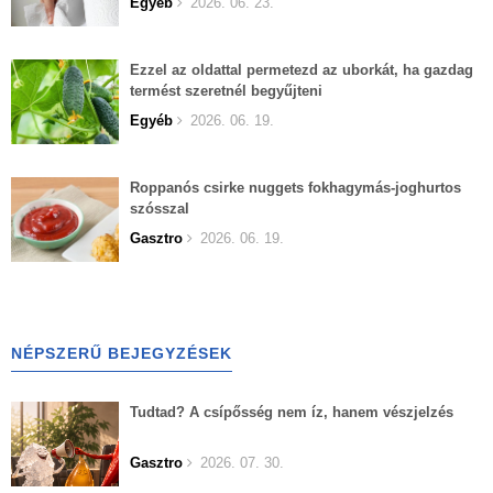
Egyéb
2026. 06. 23.
Ezzel az oldattal permetezd az uborkát, ha gazdag
termést szeretnél begyűjteni
Egyéb
2026. 06. 19.
Roppanós csirke nuggets fokhagymás-joghurtos
szósszal
Gasztro
2026. 06. 19.
NÉPSZERŰ BEJEGYZÉSEK
Tudtad? A csípősség nem íz, hanem vészjelzés
Gasztro
2026. 07. 30.