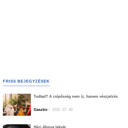
FRISS BEJEGYZÉSEK
Tudtad? A csípősség nem íz, hanem vészjelzés
Gasztro
2026. 07. 30.
Házi áfonya lekvár