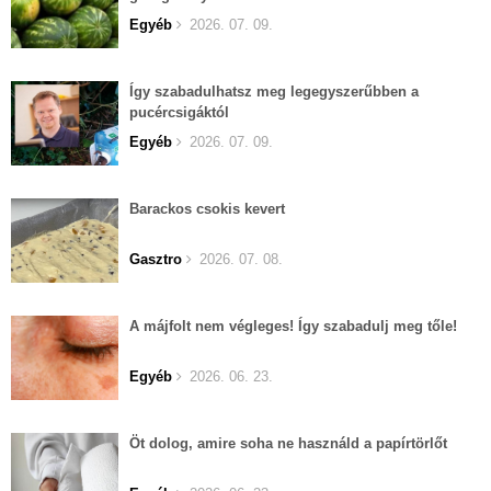
Egyéb
2026. 07. 09.
Így szabadulhatsz meg legegyszerűbben a
pucércsigáktól
Egyéb
2026. 07. 09.
Barackos csokis kevert
Gasztro
2026. 07. 08.
A májfolt nem végleges! Így szabadulj meg tőle!
Egyéb
2026. 06. 23.
Öt dolog, amire soha ne használd a papírtörlőt