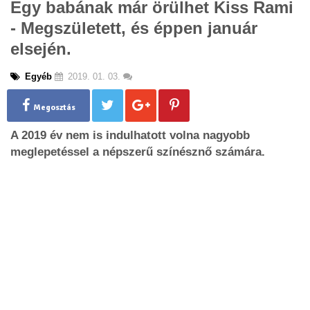
Egy babának már örülhet Kiss Rami
g
- Megszületett, és éppen január
l
e
elsején.
n
a
Egyéb
2019. 01. 03.
v
i
g
Megosztás
a
A 2019 év nem is indulhatott volna nagyobb
t
i
meglepetéssel a népszerű színésznő számára.
o
n