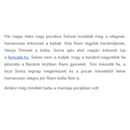
Pár napja édes nagy pocakos fotóval mutatták meg a világnak,
hamarosan érkeznek a babák. Kiss Rami legjobb barátnőjének,
Vanya Timinek a kisfia, Soma újév első napján érkezett írja
a
femcafe.hu
. Sokan nem is tudják, hogy a barátnő nagyobbik fia
játszotta a Barátok köztben Rami gyerekét. Timi második fia, a
kicsi Soma tegnap megérkezett és a pocak méretéből ítélve
hamarosan világra jön Rami kisfia Noé is.
Amikor még mindkét baba a mamája pocijában volt: