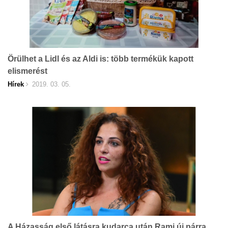
Örülhet a Lidl és az Aldi is: több termékük kapott
elismerést
Hírek
2019. 03. 05.
A Házasság első látásra kudarca után Rami új párra