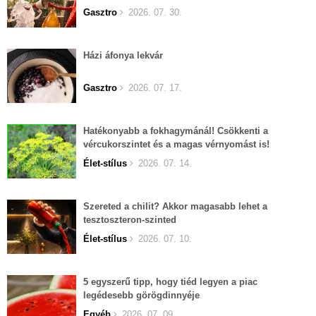
Gasztro
2026. 07. 30.
Házi áfonya lekvár
Gasztro
2026. 07. 17.
Hatékonyabb a fokhagymánál! Csökkenti a
vércukorszintet és a magas vérnyomást is!
Élet-stílus
2026. 07. 14.
Szereted a chilit? Akkor magasabb lehet a
tesztoszteron-szinted
Élet-stílus
2026. 07. 10.
5 egyszerű tipp, hogy tiéd legyen a piac
legédesebb görögdinnyéje
Egyéb
2026. 07. 09.