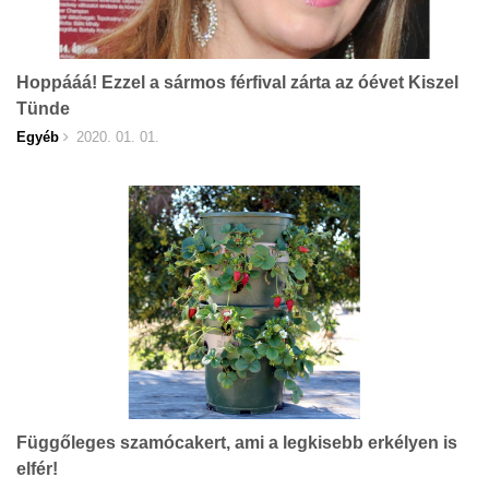
Hoppááá! Ezzel a sármos férfival zárta az óévet Kiszel
Tünde
Egyéb
2020. 01. 01.
Függőleges szamócakert, ami a legkisebb erkélyen is
elfér!