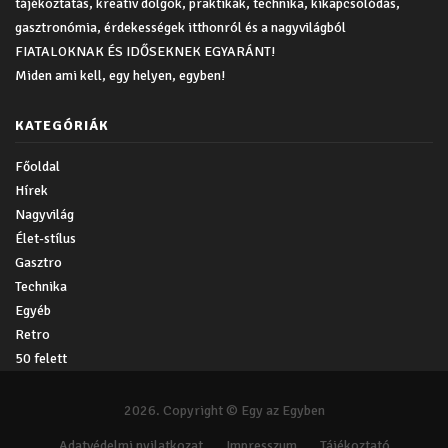
tájékoztatás, kreatív dolgok, praktikák, technika, kikapcsolódás,
gasztronómia, érdekességek itthonról és a nagyvilágból
FIATALOKNAK ÉS IDŐSEKNEK EGYARÁNT!
Miden ami kell, egy helyen, egyben!
KATEGÓRIÁK
Főoldal
Hírek
Nagyvilág
Élet-stílus
Gasztro
Technika
Egyéb
Retro
50 felett
2026. Copyright © Egy az Egyben
Adatvédelmi nyilatkozat
Impresszum
Tájékoztató