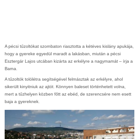
A pécsi tűzoltókat szombaton riasztotta a kétéves kislány apukája,
hogy a gyereke egyedül maradt a lakásban, miután a pécsi
Esztergár Lajos utcában kizárta az erkélyre a nagymamát – írja a
Bama.
A tűzoltók tolólétra segítségével felmásztak az erkélyre, ahol
sikerült kinyitniuk az ajtót. Könnyen baleset történhetett volna,
mert a tűzhelyen közben főtt az ebéd, de szerencsére nem esett
baja a gyereknek.