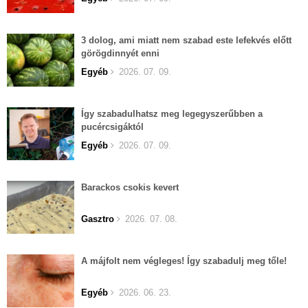
3 dolog, ami miatt nem szabad este lefekvés előtt
görögdinnyét enni
Egyéb
2026. 07. 09.
Így szabadulhatsz meg legegyszerűbben a
pucércsigáktól
Egyéb
2026. 07. 09.
Barackos csokis kevert
Gasztro
2026. 07. 08.
A májfolt nem végleges! Így szabadulj meg tőle!
Egyéb
2026. 06. 23.