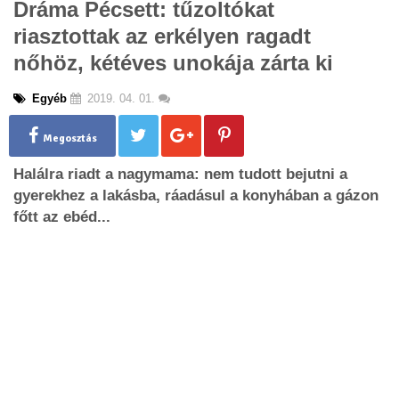
Dráma Pécsett: tűzoltókat
g
riasztottak az erkélyen ragadt
l
e
nőhöz, kétéves unokája zárta ki
n
a
Egyéb
2019. 04. 01.
v
i
g
Megosztás
a
Halálra riadt a nagymama: nem tudott bejutni a
t
i
gyerekhez a lakásba, ráadásul a konyhában a gázon
o
főtt az ebéd...
n