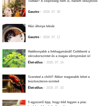
Tudtad? A csípősség nem íz, hanem vészjelzés
Gasztro
2026. 07. 30.
Házi áfonya lekvár
Gasztro
2026. 07. 17.
Hatékonyabb a fokhagymánál! Csökkenti a
vércukorszintet és a magas vérnyomást is!
Élet-stílus
2026. 07. 14.
Szereted a chilit? Akkor magasabb lehet a
tesztoszteron-szinted
Élet-stílus
2026. 07. 10.
5 egyszerű tipp, hogy tiéd legyen a piac