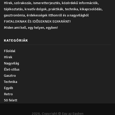
Hírek, szórakozás, ismeretterjesztés, közérdekű információk,
tájékoztatás, kreatív dolgok, praktikák, technika, kikapcsolódás,
gasztronómia, érdekességek itthonról és a nagyvilágból
FIATALOKNAK ÉS IDŐSEKNEK EGYARÁNT!
Miden ami kell, egy helyen, egyben!
KATEGÓRIÁK
Főoldal
Hírek
Nagyvilág
Élet-stílus
Gasztro
Technika
Egyéb
Retro
50 felett
2026. Copyright © Egy az Egyben