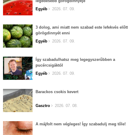
legédesebb görögdinnyéje
Egyéb
2026. 07. 09.
3 dolog, ami miatt nem szabad este lefekvés előtt
görögdinnyét enni
Egyéb
2026. 07. 09.
Így szabadulhatsz meg legegyszerűbben a
pucércsigáktól
Egyéb
2026. 07. 09.
Barackos csokis kevert
Gasztro
2026. 07. 08.
A májfolt nem végleges! Így szabadulj meg tőle!