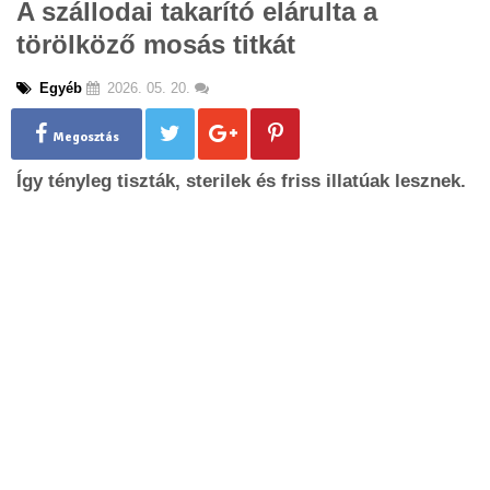
A szállodai takarító elárulta a
g
törölköző mosás titkát
l
e
n
Egyéb
2026. 05. 20.
a
v
Megosztás
i
g
Így tényleg tiszták, sterilek és friss illatúak lesznek.
a
t
i
o
n