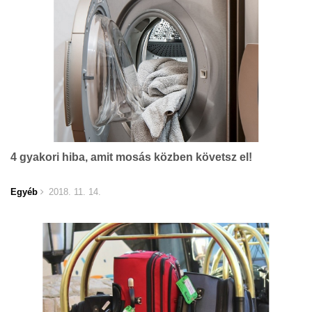
4 gyakori hiba, amit mosás közben követsz el!
Egyéb
2018. 11. 14.