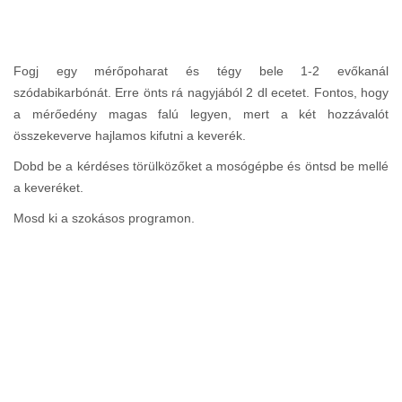
Fogj egy mérőpoharat és tégy bele 1-2 evőkanál
szódabikarbónát. Erre önts rá nagyjából 2 dl ecetet. Fontos, hogy
a mérőedény magas falú legyen, mert a két hozzávalót
összekeverve hajlamos kifutni a keverék.
Dobd be a kérdéses törülközőket a mosógépbe és öntsd be mellé
a keveréket.
Mosd ki a szokásos programon.