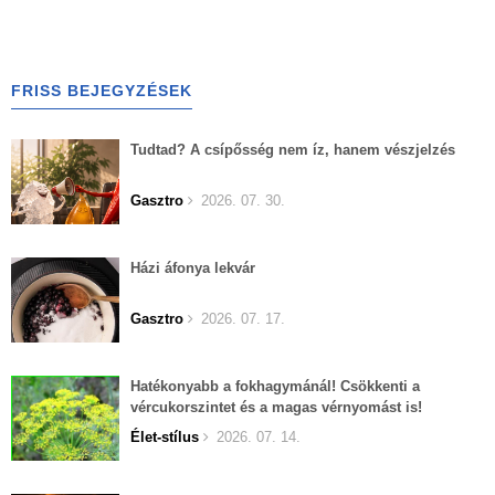
FRISS BEJEGYZÉSEK
Tudtad? A csípősség nem íz, hanem vészjelzés
Gasztro
2026. 07. 30.
Házi áfonya lekvár
Gasztro
2026. 07. 17.
Hatékonyabb a fokhagymánál! Csökkenti a
vércukorszintet és a magas vérnyomást is!
Élet-stílus
2026. 07. 14.