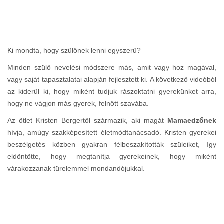
Ki mondta, hogy szülőnek lenni egyszerű?
Minden szülő nevelési módszere más, amit vagy hoz magával,
vagy saját tapasztalatai alapján fejlesztett ki. A következő videóból
az kiderül ki, hogy miként tudjuk rászoktatni gyerekünket arra,
hogy ne vágjon más gyerek, felnőtt szavába.
Az ötlet Kristen Bergertől származik, aki magát
Mamaedzőnek
hívja, amúgy szakképesített életmódtanácsadó. Kristen gyerekei
beszélgetés közben gyakran félbeszakították szüleiket, így
eldöntötte, hogy megtanítja gyerekeinek, hogy miként
várakozzanak türelemmel mondandójukkal.