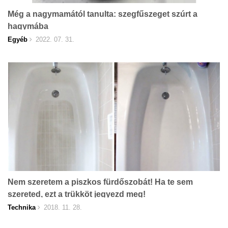
Még a nagymamától tanulta: szegfűszeget szúrt a
hagymába
Egyéb
2022. 07. 31.
Nem szeretem a piszkos fürdőszobát! Ha te sem
szereted, ezt a trükköt jegyezd meg!
Technika
2018. 11. 28.