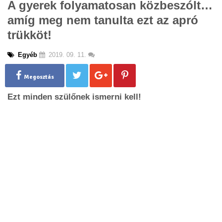
A gyerek folyamatosan közbeszólt…
g
amíg meg nem tanulta ezt az apró
l
e
trükköt!
n
a
Egyéb
2019. 09. 11.
v
i
g
Megosztás
a
Ezt minden szülőnek ismerni kell!
t
i
o
n