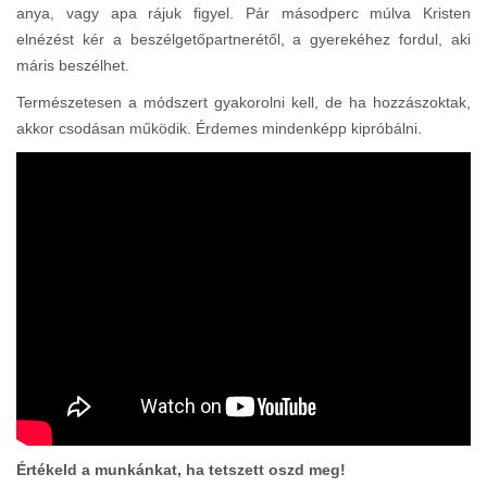
anya, vagy apa rájuk figyel. Pár másodperc múlva Kristen
elnézést kér a beszélgetőpartnerétől, a gyerekéhez fordul, aki
máris beszélhet.
Természetesen a módszert gyakorolni kell, de ha hozzászoktak,
akkor csodásan működik. Érdemes mindenképp kipróbálni.
Értékeld a munkánkat, ha tetszett oszd meg!