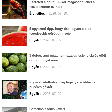
Szereted a chilit? Akkor magasabb lehet a
tesztoszteron-szinted
Élet-stílus
2026. 07. 10.
5 egyszerű tipp, hogy tiéd legyen a piac
legédesebb görögdinnyéje
Egyéb
2026. 07. 09.
3 dolog, ami miatt nem szabad este lefekvés előtt
görögdinnyét enni
Egyéb
2026. 07. 09.
Így szabadulhatsz meg legegyszerűbben a
pucércsigáktól
Egyéb
2026. 07. 09.
Barackos csokis kevert