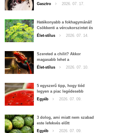
Gasztro
2026. 07. 17.
Hatékonyabb a fokhagymánál!
Csökkenti a vércukorszintet és
a magas vérnyomást is!
Élet-stílus
2026. 07. 14.
Szereted a chilit? Akkor
magasabb lehet a
tesztoszteron-szinted
Élet-stílus
2026. 07. 10.
5 egyszerű tipp, hogy tiéd
legyen a piac legédesebb
görögdinnyéje
Egyéb
2026. 07. 09.
3 dolog, ami miatt nem szabad
este lefekvés előtt
görögdinnyét enni
Egyéb
2026. 07. 09.