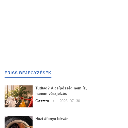
FRISS BEJEGYZÉSEK
Tudtad? A csípősség nem íz,
hanem vészjelzés
Gasztro
2026. 07. 30.
Házi áfonya lekvár