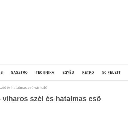
US
GASZTRO
TECHNIKA
EGYÉB
RETRO
50 FELETT
 szél és hatalmas eső várható
- viharos szél és hatalmas eső