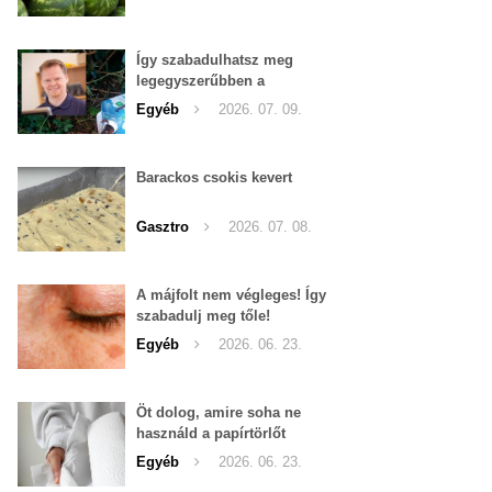
Így szabadulhatsz meg
legegyszerűbben a
pucércsigáktól
Egyéb
2026. 07. 09.
Barackos csokis kevert
Gasztro
2026. 07. 08.
A májfolt nem végleges! Így
szabadulj meg tőle!
Egyéb
2026. 06. 23.
Öt dolog, amire soha ne
használd a papírtörlőt
Egyéb
2026. 06. 23.