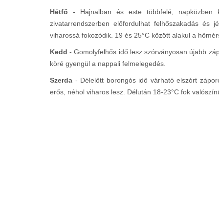
Hétfő
- Hajnalban és este többfelé, napközben k
zivatarrendszerben előfordulhat felhőszakadás és j
viharossá fokozódik. 19 és 25°C között alakul a hőmér
Kedd
- Gomolyfelhős idő lesz szórványosan újabb zápor
köré gyengül a nappali felmelegedés.
Szerda
- Délelőtt borongós idő várható elszórt zápor
erős, néhol viharos lesz. Délután 18-23°C fok valószín