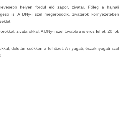
evesebb helyen fordul elő zápor, zivatar. Főleg a hajnali
égeső is. A DNy-i szél megerősödik, zivatarok környezetében
séklet.
okkal, zivatarokkal. A DNy-i szél továbbra is erős lehet. 20 fok
okkal, délután csökken a felhőzet. A nyugati, északnyugati szél
ű.