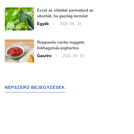
Ezzel az oldattal permetezd az
uborkát, ha gazdag termést
szeretnél begyűjteni
Egyéb
2026. 06. 19.
Roppanós csirke nuggets
fokhagymás-joghurtos
szósszal
Gasztro
2026. 06. 19.
NÉPSZERŰ BEJEGYZÉSEK