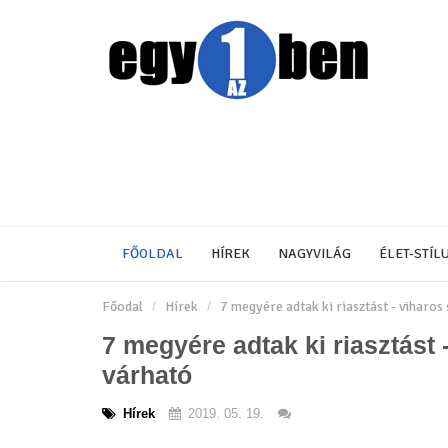
FŐOLDAL
HÍREK
NAGYVILÁG
ÉLET-STÍL
Főodal
Hírek
7 megyére adtak ki riasztást - viharos
7 megyére adtak ki riasztást 
várható
Hírek
2019. 05. 19.