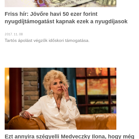
Friss hír: Jövőre havi 50 ezer forint
nyugdíjtámogatást kapnak ezek a nyugdíjasok
2017. 11. 08
Tartós ápolást végzők időskori támogatása.
Ezt annyira szégyelli Medveczky Ilona, hogy még