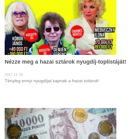
Nézze meg a hazai sztárok nyugdíj-toplistáját!
2017. 11. 10
Tényleg ennyi nyugdíjat kapnak a hazai sztárok!