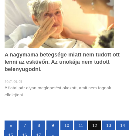
A nagymama betegsége miatt nem tudott ott
lenni az esküvőn. Az unokája nem tudott
belenyugodni.
2017. 09. 05
A fiatal pár olyan meglepetést okozott, amit nem fognak
elfelejteni.
«
7
8
9
10
11
12
13
14
15
16
17
»