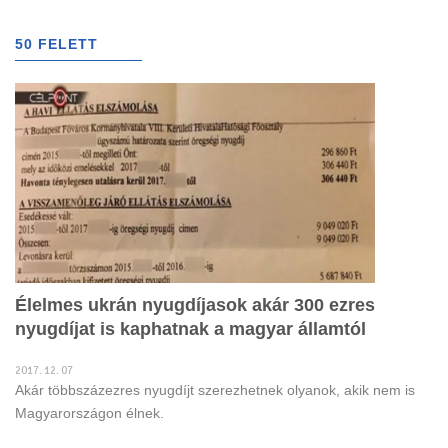
g
l
50 FELETT
(274)
e
n
a
v
i
g
a
t
i
o
n
Élelmes ukrán nyugdíjasok akár 300 ezres
nyugdíjat is kaphatnak a magyar államtól
2017. 12. 07
Akár többszázezres nyugdíjt szerezhetnek olyanok, akik nem is
Magyarországon élnek.