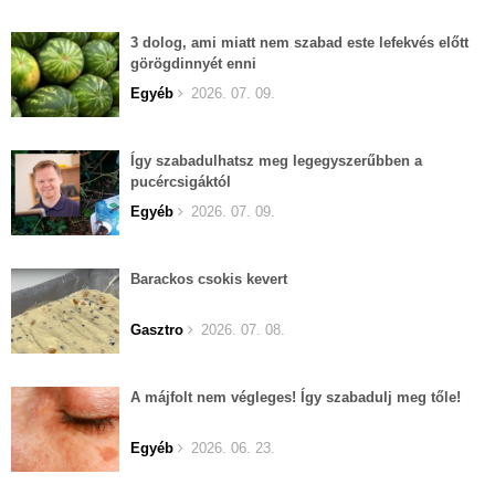
3 dolog, ami miatt nem szabad este lefekvés előtt
görögdinnyét enni
Egyéb
2026. 07. 09.
Így szabadulhatsz meg legegyszerűbben a
pucércsigáktól
Egyéb
2026. 07. 09.
Barackos csokis kevert
Gasztro
2026. 07. 08.
A májfolt nem végleges! Így szabadulj meg tőle!
Egyéb
2026. 06. 23.