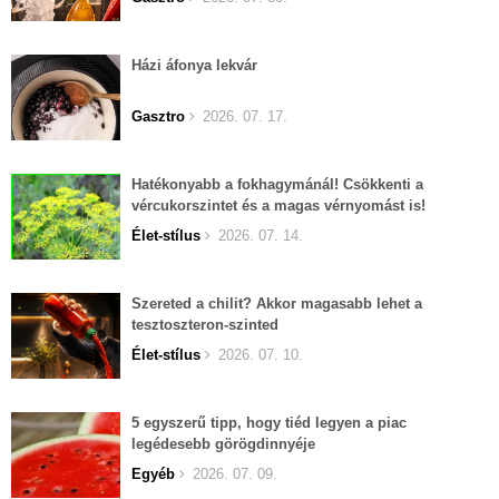
Házi áfonya lekvár
Gasztro
2026. 07. 17.
Hatékonyabb a fokhagymánál! Csökkenti a
vércukorszintet és a magas vérnyomást is!
Élet-stílus
2026. 07. 14.
Szereted a chilit? Akkor magasabb lehet a
tesztoszteron-szinted
Élet-stílus
2026. 07. 10.
5 egyszerű tipp, hogy tiéd legyen a piac
legédesebb görögdinnyéje
Egyéb
2026. 07. 09.