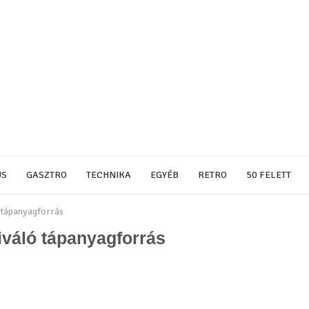
US
GASZTRO
TECHNIKA
EGYÉB
RETRO
50 FELETT
 tápanyagforrás
iváló tápanyagforrás