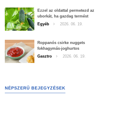
Ezzel az oldattal permetezd az
uborkát, ha gazdag termést
szeretnél begyűjteni
Egyéb
2026. 06. 19.
Roppanós csirke nuggets
fokhagymás-joghurtos
szósszal
Gasztro
2026. 06. 19.
NÉPSZERŰ BEJEGYZÉSEK