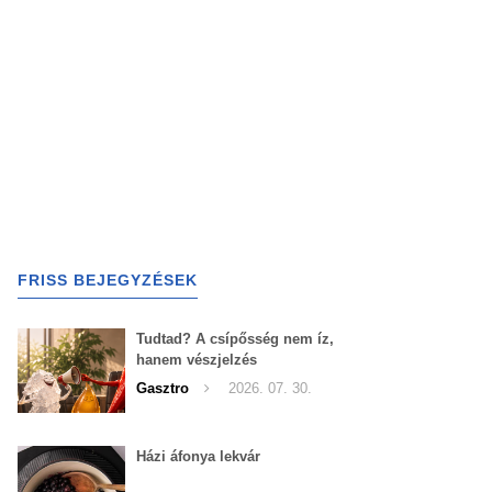
FRISS BEJEGYZÉSEK
Tudtad? A csípősség nem íz,
hanem vészjelzés
Gasztro
2026. 07. 30.
Házi áfonya lekvár