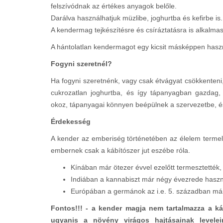
felszívódnak az értékes anyagok belőle.
Darálva használhatjuk müzlibe, joghurtba és kefirbe is.
A kendermag tejkészítésre és csíráztatásra is alkalmas
A hántolatlan kendermagot egy kicsit másképpen használ
Fogyni szeretnél?
Ha fogyni szeretnénk, vagy csak étvágyat csökkenteni
cukrozatlan joghurtba, és így tápanyagban gazdag, 
okoz, tápanyagai könnyen beépülnek a szervezetbe, és
Érdekesség
A kender az emberiség történetében az élelem terme
embernek csak a kábítószer jut eszébe róla.
Kínában már ötezer évvel ezelőtt termesztették, 
Indiában a kannabiszt már négy évezrede haszná
Európában a germánok az i.e. 5. században már
Fontos!!! - a kender magja nem tartalmazza a ká
ugyanis a növény virágos hajtásainak levele