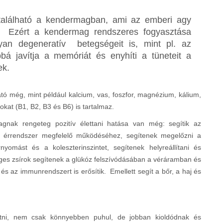
található a kendermagban, ami az emberi agy
 Ezért a kendermag rendszeres fogyasztása
yan degeneratív betegségeit is, mint pl. az
bá javítja a memóriát és enyhíti a tüneteit a
ek.
 még, mint például kalcium, vas, foszfor, magnézium, kálium,
okat (B1, B2, B3 és B6) is tartalmaz.
agnak rengeteg pozitív élettani hatása van még: segítik az
és érrendszer megfelelő működéséhez, segítenek megelőzni a
nyomást és a koleszterinszintet, segítenek helyreállítani és
éges zsírok segítenek a glükóz felszívódásában a véráramban és
s az immunrendszert is erősítik. Emellett segít a bőr, a haj és
tatni, nem csak könnyebben puhul, de jobban kioldódnak és