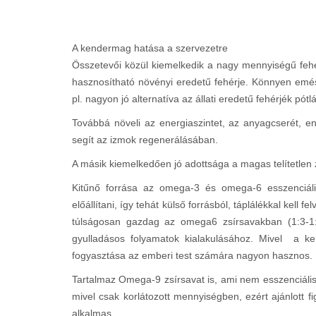
A kendermag hatása a szervezetre
Összetevői közül kiemelkedik a nagy mennyiségű fehé
hasznosítható növényi eredetű fehérje. Könnyen emész
pl. nagyon jó alternatíva az állati eredetű fehérjék pótl
Továbbá növeli az energiaszintet, az anyagcserét, eny
segít az izmok regenerálásában.
A másik kiemelkedően jó adottsága a magas telítetlen 
Kitűnő forrása az omega-3 és omega-6 esszenciáli
előállítani, így tehát külső forrásból, táplálékkal ke
túlságosan gazdag az omega6 zsírsavakban (1:3-1:5
gyulladásos folyamatok kialakulásához. Mivel a
fogyasztása az emberi test számára nagyon hasznos.
Tartalmaz Omega-9 zsírsavat is, ami nem esszenciális z
mivel csak korlátozott mennyiségben, ezért ajánlott 
alkalmas.