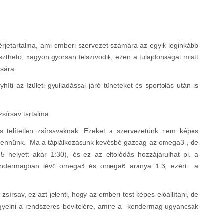
rjetartalma, ami emberi szervezet számára az egyik leginkább
thető, nagyon gyorsan felszívódik, ezen a tulajdonságai miatt
ására.
híti az ízületi gyulladással járó tüneteket és sportolás után is
zsírsav tartalma.
s telítetlen zsírsavaknak. Ezeket a szervezetünk nem képes
ll felvennünk. Ma a táplálkozásunk kevésbé gazdag az omega3-, de
 helyett akár 1:30), és ez az eltolódás hozzájárulhat pl. a
 kendermagban lévő omega3 és omega6 aránya 1:3, ezért a
sírsav, ez azt jelenti, hogy az emberi test képes előállítani, de
figyelni a rendszeres bevitelére, amire a kendermag ugyancsak