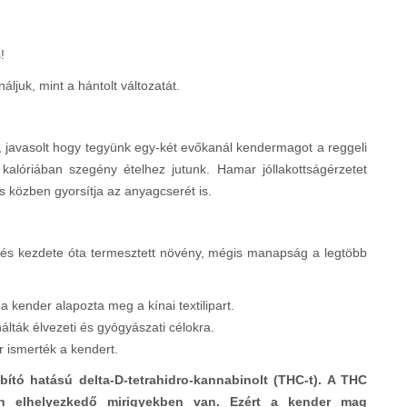
!
juk, mint a hántolt változatát.
, javasolt hogy tegyünk egy-két evőkanál kendermagot a reggeli
kalóriában szegény ételhez jutunk. Hamar jóllakottságérzetet
 közben gyorsítja az anyagcserét is.
lés kezdete óta termesztett növény, mégis manapság a legtöbb
a kender alapozta meg a kínai textilipart.
lták élvezeti és gyógyászati célokra.
 ismerték a kendert.
bító hatású delta-D-tetrahidro-kannabinolt (THC-t). A THC
in elhelyezkedő mirigyekben van. Ezért a kender mag