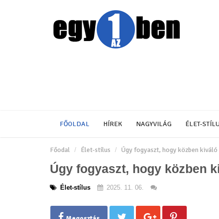
FŐOLDAL
HÍREK
NAGYVILÁG
ÉLET-STÍL
Főodal
Élet-stílus
Úgy fogyaszt, hogy közben kiváló
Úgy fogyaszt, hogy közben k
Élet-stílus
2025. 11. 06.
Megosztás