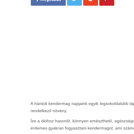
A hántolt kendermag napjaink egyik legsokoldalúbb t
rendelkező növény.
Íze a dióhoz hasonlít, könnyen emészthető, egészségv
érdemes gyakran fogyasztani kendermagot, ami számo