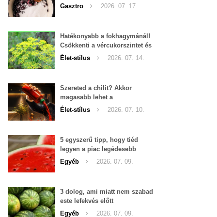
Gasztro
2026. 07. 17.
Hatékonyabb a fokhagymánál!
Csökkenti a vércukorszintet és
a magas vérnyomást is!
Élet-stílus
2026. 07. 14.
Szereted a chilit? Akkor
magasabb lehet a
tesztoszteron-szinted
Élet-stílus
2026. 07. 10.
5 egyszerű tipp, hogy tiéd
legyen a piac legédesebb
görögdinnyéje
Egyéb
2026. 07. 09.
3 dolog, ami miatt nem szabad
este lefekvés előtt
görögdinnyét enni
Egyéb
2026. 07. 09.