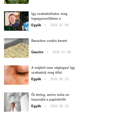
Így szabadulhatsz meg
legegyszerűbben a
pucércsigáktól
Egyéb
2026. 07. 09.
Barackos csokis kevert
Gasztro
2026. 07. 08.
A májfolt nem végleges! Így
szabadulj meg tőle!
Egyéb
2026. 06. 23.
Öt dolog, amire soha ne
használd a papírtörlőt
Egyéb
2026. 06. 23.