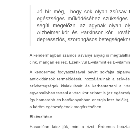
Jó hír még, hogy sok olyan zsírsav 
egészséges működéséhez szükséges.
segíti megelőzni az agynak olyan ol
Alzheimer-kór és Parkinson-kór. Továb
depressziós, szorongásos betegségekn
A kendermagban számos ásványi anyag is megtalálható
cink, mangán és réz. Ezenkívül E-vitamint és B-vitamin
A kendermag fogyasztásával bevitt sokfajta tápany
antioxidánsok termelődését, hozzájárulnak a szív-
szívbetegségek kialakulását és karbantartani a vér
egyensúlyban tartani a vércukor szintet is (az egészs
így hamarabb és hatékonyabban energia lesz belőle), é
a köröm egészségének megőrzésében.
Elkészítése
Hasonlóan készítjük, mint a rizst. Érdemes beáz