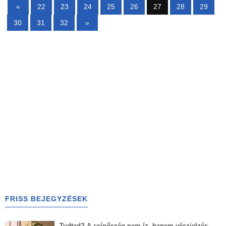
«
22
23
24
25
26
27
28
29
30
31
32
»
FRISS BEJEGYZÉSEK
Tudtad? A csípősség nem íz, hanem vészjelzés