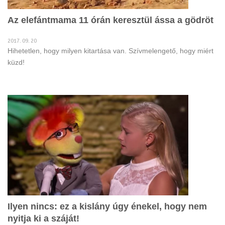
Az elefántmama 11 órán keresztül ássa a gödröt
2017. 09. 20
Hihetetlen, hogy milyen kitartása van. Szívmelengető, hogy miért
küzd!
Ilyen nincs: ez a kislány úgy énekel, hogy nem
nyitja ki a száját!