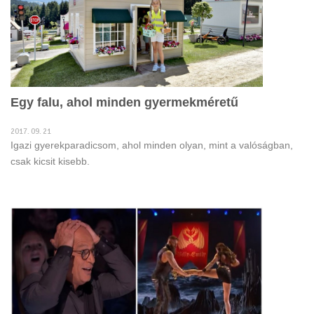
Egy falu, ahol minden gyermekméretű
2017. 09. 21
Igazi gyerekparadicsom, ahol minden olyan, mint a valóságban,
csak kicsit kisebb.