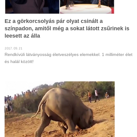
Ez a görkorcsolyás pár olyat csinált a
színpadon, amitől még a sokat látott zsűrinek is
leesett az álla
2017. 09. 21
Rendkívüli látványosság életveszélyes elemekkel. 1 milliméter élet
és halál között!