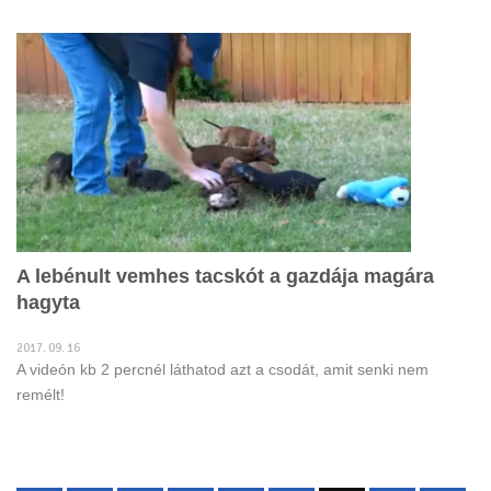
A lebénult vemhes tacskót a gazdája magára
hagyta
2017. 09. 16
A videón kb 2 percnél láthatod azt a csodát, amit senki nem
remélt!