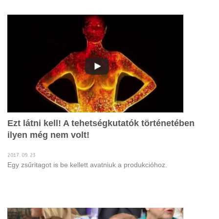
Ezt látni kell! A tehetségkutatók történetében
ilyen még nem volt!
2017. 09. 23
Egy zsűritagot is be kellett avatniuk a produkcióhoz.