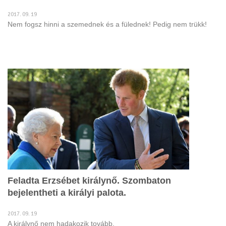
2017. 09. 19
Nem fogsz hinni a szemednek és a fülednek! Pedig nem trükk!
Feladta Erzsébet királynő. Szombaton
bejelentheti a királyi palota.
2017. 09. 19
A királynő nem hadakozik tovább.