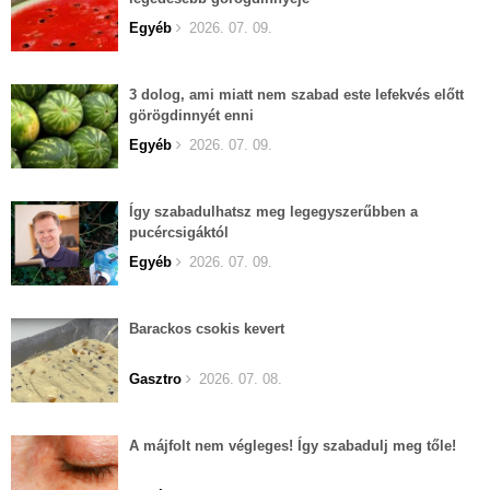
Egyéb
2026. 07. 09.
3 dolog, ami miatt nem szabad este lefekvés előtt
görögdinnyét enni
Egyéb
2026. 07. 09.
Így szabadulhatsz meg legegyszerűbben a
pucércsigáktól
Egyéb
2026. 07. 09.
Barackos csokis kevert
Gasztro
2026. 07. 08.
A májfolt nem végleges! Így szabadulj meg tőle!