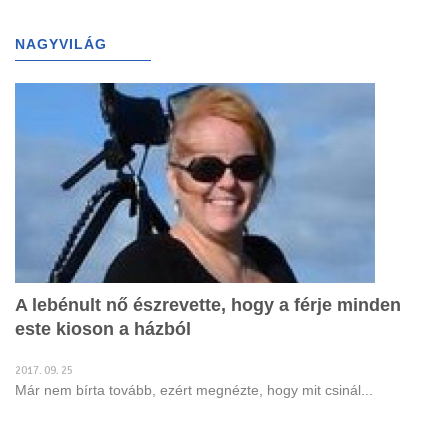
g
l
NAGYVILÁG
(698)
e
n
a
v
i
g
a
t
i
o
n
A lebénult nő észrevette, hogy a férje minden
este kioson a házból
2017. 09. 25
Már nem bírta tovább, ezért megnézte, hogy mit csinál...