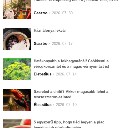
Gasztro
2026. 07. 30.
Házi áfonya lekvár
Gasztro
2026. 07. 17.
Hatékonyabb a fokhagymánál! Csökkenti a
vércukorszintet és a magas vérnyomást is!
Élet-stílus
2026. 07. 14.
Szereted a chilit? Akkor magasabb lehet a
tesztoszteron-szinted
Élet-stílus
2026. 07. 10.
5 egyszerű tipp, hogy tiéd legyen a piac
legédesebb görögdinnyéje