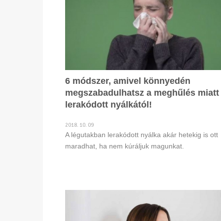
6 módszer, amivel könnyedén
megszabadulhatsz a meghűlés miatt
lerakódott nyálkától!
2018. 10. 09
A légutakban lerakódott nyálka akár hetekig is ott
maradhat, ha nem kúráljuk magunkat.