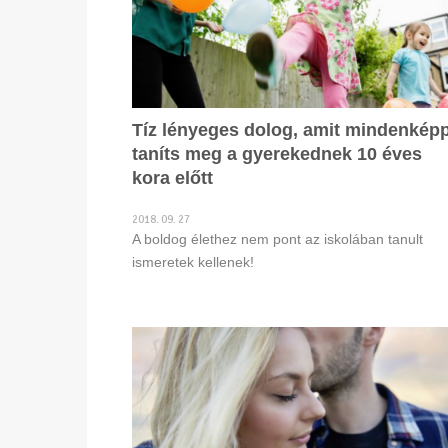
Tíz lényeges dolog, amit mindenkép
taníts meg a gyerekednek 10 éves
kora előtt
2018. 09. 27
A boldog élethez nem pont az iskolában tanult
ismeretek kellenek!