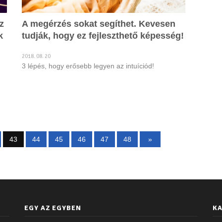
z
A megérzés sokat segíthet. Kevesen
k
tudják, hogy ez fejleszthető képesség!
2018. 08. 20
3 lépés, hogy erősebb legyen az intuíciód!
43
44
45
46
47
48
»
EGY AZ EGYBEN
KA