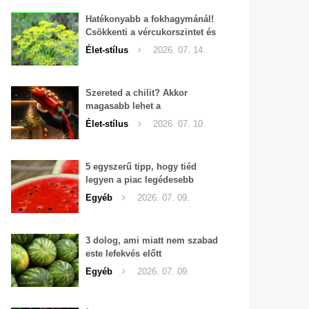
Hatékonyabb a fokhagymánál!
Csökkenti a vércukorszintet és
a magas vérnyomást is!
Élet-stílus
2026. 07. 14.
Szereted a chilit? Akkor
magasabb lehet a
tesztoszteron-szinted
Élet-stílus
2026. 07. 10.
5 egyszerű tipp, hogy tiéd
legyen a piac legédesebb
görögdinnyéje
Egyéb
2026. 07. 09.
3 dolog, ami miatt nem szabad
este lefekvés előtt
görögdinnyét enni
Egyéb
2026. 07. 09.