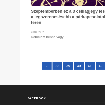
Szeptemberben ez a 3 csillagjegy les
a legszerencsésebb a párkapcsolato
terén
2018. 09. 05
Remélem benne vagy!
«
38
39
40
41
42
FACEBOOK