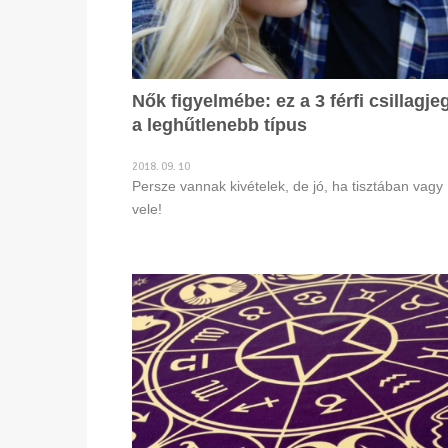
Nők figyelmébe: ez a 3 férfi csillagje
a leghűtlenebb típus
2018. 09. 10
Persze vannak kivételek, de jó, ha tisztában vagy
vele!