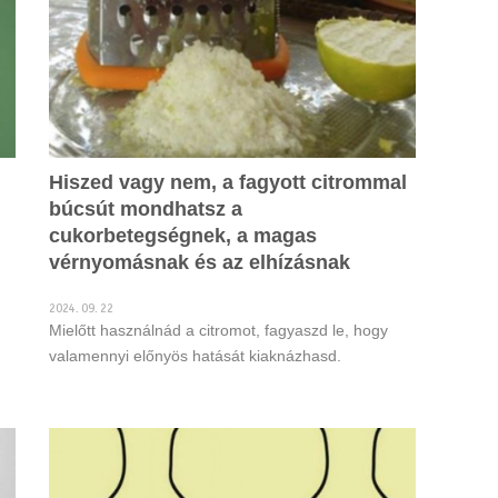
Hiszed vagy nem, a fagyott citrommal
búcsút mondhatsz a
cukorbetegségnek, a magas
vérnyomásnak és az elhízásnak
2024. 09. 22
Mielőtt használnád a citromot, fagyaszd le, hogy
valamennyi előnyös hatását kiaknázhasd.