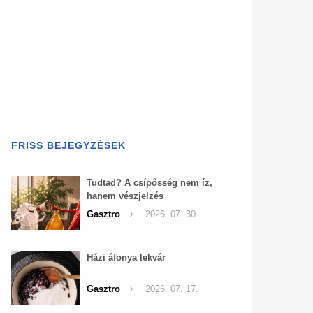
FRISS BEJEGYZÉSEK
Tudtad? A csípősség nem íz,
hanem vészjelzés
Gasztro
2026. 07. 30.
Házi áfonya lekvár
Gasztro
2026. 07. 17.