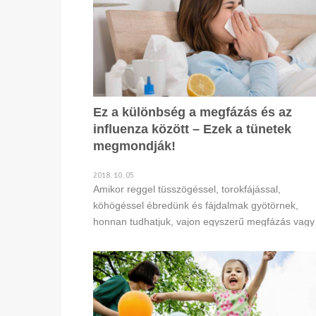
Ez a különbség a megfázás és az
influenza között – Ezek a tünetek
megmondják!
2018. 10. 05
​​​​​​​Amikor reggel tüsszögéssel, torokfájással,
köhögéssel ébredünk és fájdalmak gyötörnek,
honnan tudhatjuk, vajon egyszerű megfázás vagy
influenza csapott le ránk?