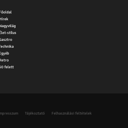
Főoldal
Hírek
Nagyvilág
Élet-stílus
Gasztro
Technika
Egyéb
Retro
50 felett
Impresszum
Tájékoztató
Felhasználási feltételek