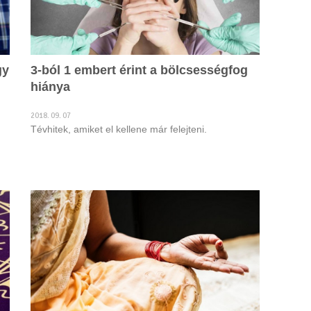
gy
3-ból 1 embert érint a bölcsességfog
hiánya
2018. 09. 07
Tévhitek, amiket el kellene már felejteni.