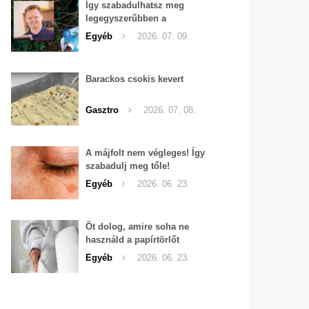
Így szabadulhatsz meg
legegyszerűbben a
pucércsigáktól
Egyéb
2026. 07. 09.
Barackos csokis kevert
Gasztro
2026. 07. 08.
A májfolt nem végleges! Így
szabadulj meg tőle!
Egyéb
2026. 06. 23.
Öt dolog, amire soha ne
használd a papírtörlőt
Egyéb
2026. 06. 23.